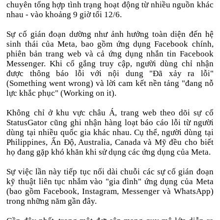
chuyên tổng hợp tình trạng hoạt động từ nhiều nguồn khác
nhau - vào khoảng 9 giờ tối 12/6.
Sự cố gián đoạn dường như ảnh hưởng toàn diện đến hệ
sinh thái của Meta, bao gồm ứng dụng Facebook chính,
phiên bản trang web và cả ứng dụng nhắn tin Facebook
Messenger. Khi cố gắng truy cập, người dùng chỉ nhận
được thông báo lỗi với nội dung "Đã xảy ra lỗi"
(Something went wrong) và lời cam kết nền tảng "đang nỗ
lực khắc phục" (Working on it).
Không chỉ ở khu vực châu Á, trang web theo dõi sự cố
StatusGator cũng ghi nhận hàng loạt báo cáo lỗi từ người
dùng tại nhiều quốc gia khác nhau. Cụ thể, người dùng tại
Philippines, Ấn Độ, Australia, Canada và Mỹ đều cho biết
họ đang gặp khó khăn khi sử dụng các ứng dụng của Meta.
Sự việc lần này tiếp tục nối dài chuỗi các sự cố gián đoạn
kỹ thuật liên tục nhắm vào "gia đình" ứng dụng của Meta
(bao gồm Facebook, Instagram, Messenger và WhatsApp)
trong những năm gần đây.