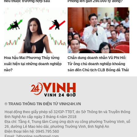
nếu thuộc trường hợp sau
Phòng lên gần 290.000 tỷ đồng?
Hoa hậu Mai Phương Thúy từng
Chân dung doanh nhân Vũ Phi Hổ:
xuất hiện tại những doanh nghiệp
Từ ông chủ doanh nghiệp khoáng
nào?
sản đến Chủ tịch CLB Bóng đá Thái
Nguyên
®
TRANG THÔNG TIN ĐIỆN TỬ VINH24H.VN
Hoạt động theo giấy phép số 32/GP-TTĐT, do Sở Thông tin và Truyền thông
tỉnh Nghệ An cấp ngày 3 tháng 4 năm 2018
Địa chỉ: Tầng 4, Trung tâm Cung ứng dịch vụ công phường Trường Vinh, số
26, đường Lê Mao kéo dài, phường Trường Vinh, tỉnh Nghệ An
Điện thoại liên hệ: 0945.795.560
Email: 24honline.na@gmail.com