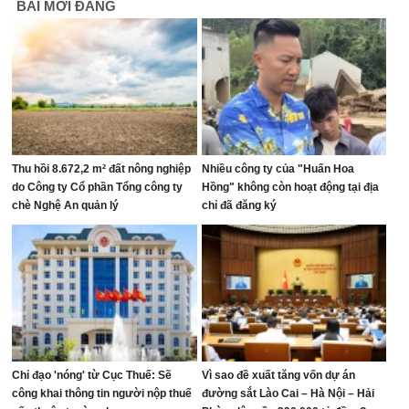
BÀI MỚI ĐĂNG
Thu hồi 8.672,2 m² đất nông nghiệp
Nhiều công ty của "Huấn Hoa
do Công ty Cổ phần Tổng công ty
Hồng" không còn hoạt động tại địa
chè Nghệ An quản lý
chỉ đã đăng ký
Chỉ đạo 'nóng' từ Cục Thuế: Sẽ
Vì sao đề xuất tăng vốn dự án
công khai thông tin người nộp thuế
đường sắt Lào Cai – Hà Nội – Hải