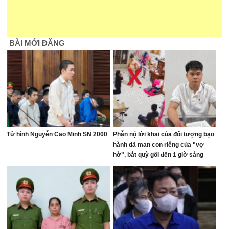
BÀI MỚI ĐĂNG
Tử hình Nguyễn Cao Minh SN 2000
Phẫn nộ lời khai của đối tượng bạo
hành dã man con riêng của "vợ
hờ", bắt quỳ gối đến 1 giờ sáng