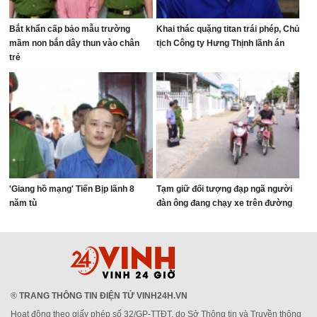
Bắt khẩn cấp bảo mẫu trường
Khai thác quặng titan trái phép, Chủ
mầm non bắn dây thun vào chân
tịch Công ty Hưng Thịnh lãnh án
trẻ
'Giang hồ mạng' Tiến Bịp lãnh 8
Tạm giữ đối tượng đạp ngã người
năm tù
đàn ông đang chạy xe trên đường
®
TRANG THÔNG TIN ĐIỆN TỬ VINH24H.VN
Hoạt động theo giấy phép số 32/GP-TTĐT, do Sở Thông tin và Truyền thông