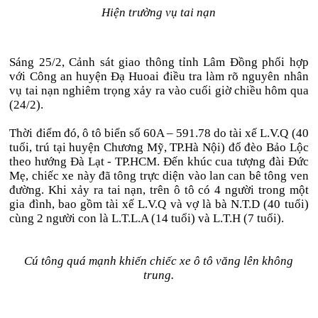
Hiện trường vụ tai nạn
Sáng 25/2, Cảnh sát giao thông tỉnh Lâm Đồng phối hợp
với Công an huyện Đạ Huoai điều tra làm rõ nguyên nhân
vụ tai nạn nghiêm trọng xảy ra vào cuối giờ chiều hôm qua
(24/2).
Thời điểm đó, ô tô biển số 60A – 591.78 do tài xế L.V.Q (40
tuổi, trú tại huyện Chương Mỹ, TP.Hà Nội) đổ đèo Bảo Lộc
theo hướng Đà Lạt - TP.HCM. Đến khúc cua tượng đài Đức
Mẹ, chiếc xe này đã tông trực diện vào lan can bê tông ven
đường. Khi xảy ra tai nạn, trên ô tô có 4 người trong một
gia đình, bao gồm tài xế L.V.Q và vợ là bà N.T.D (40 tuổi)
cùng 2 người con là L.T.L.A (14 tuổi) và L.T.H (7 tuổi).
Cú tông quá mạnh khiến chiếc xe ô tô văng lên không
trung.