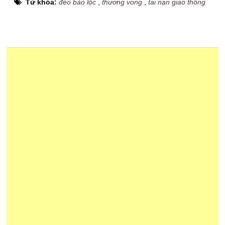
Từ khóa:
đèo bảo lộc
,
thương vong
,
tai nạn giao thông