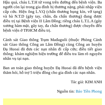
Hậu quả, cháu L.T.H tử vong trên đường đến bệnh viện. Ba
người còn lại trong gia đình bị thương nặng, phải nhập viện
cấp cứu. Hiện ông L.V.Q (chấn thương bụng kín, vỡ tạng)
và bà N.T.D (gãy tay, chân, đa chấn thương) đang được
điều trị tại Bệnh viện II Lâm Đồng; riêng cháu L.T.L.A (gãy
xương hàm mặt, gãy tay, đa chấn thương) được chuyển đến
bệnh viện ở TP.HCM điều trị.
Cảnh sát Giao thông Trạm Mađaguôi (thuộc Phòng Cảnh
sát Giao thông Công an Lâm Đồng) cùng Công an huyện
Đạ Huoai đã đưa các nạn nhân đi cấp cứu; điều tiết giao
thông; khám nghiệm hiện trường để điều tra làm rõ nguyên
nhân vụ tại nạn.
Ban an toàn giao thông huyện Đạ Huoai đã đến bệnh viện
thăm hỏi, hỗ trợ 5 triệu đồng cho gia đình các nạn nhân.
Tác giả: KIM ANH
Nguồn tin:
Báo Tiền Phong