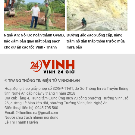
Nghệ An: Nỗ lực hoàn thành GPMB,
Đường độc đạo xuống cấp, hàng
bảo đảm bàn giao mặt bằng sạch
trăm hộ dân thấp thỏm trước mùa
cho dự án cao tốc Vinh - Thanh
mưa bão
Thủy
®
TRANG THÔNG TIN ĐIỆN TỬ VINH24H.VN
Hoạt động theo giấy phép số 32/GP-TTĐT, do Sở Thông tin và Truyền thông
tỉnh Nghệ An cấp ngày 3 tháng 4 năm 2018
Địa chỉ: Tầng 4, Trung tâm Cung ứng dịch vụ công phường Trường Vinh, số
26, đường Lê Mao kéo dài, phường Trường Vinh, tỉnh Nghệ An
Điện thoại liên hệ: 0945.795.560
Email: 24honline.na@gmail.com
Người chịu trách nhiệm nội dung:
Lê Thị Thanh Huyền