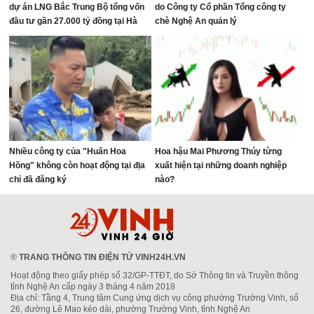
dự án LNG Bắc Trung Bộ tổng vốn
do Công ty Cổ phần Tổng công ty
đầu tư gần 27.000 tỷ đồng tại Hà
chè Nghệ An quản lý
Tĩnh
Nhiều công ty của "Huấn Hoa
Hoa hậu Mai Phương Thúy từng
Hồng" không còn hoạt động tại địa
xuất hiện tại những doanh nghiệp
chỉ đã đăng ký
nào?
®
TRANG THÔNG TIN ĐIỆN TỬ VINH24H.VN
Hoạt động theo giấy phép số 32/GP-TTĐT, do Sở Thông tin và Truyền thông
tỉnh Nghệ An cấp ngày 3 tháng 4 năm 2018
Địa chỉ: Tầng 4, Trung tâm Cung ứng dịch vụ công phường Trường Vinh, số
26, đường Lê Mao kéo dài, phường Trường Vinh, tỉnh Nghệ An