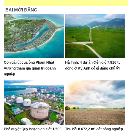
BÀI MỚI ĐĂNG
Con gái út của ông Phạm Nhật
Hà Tĩnh: 4 dự án điện gió 7.810 tỷ
Vượng tham gia quản trị doanh
đồng ở Kỳ Anh có gì đáng chú ý?
nghiệp
Phê duyệt Quy hoạch chi tiết 1/500
Thu hồi 8.672,2 m² đất nông nghiệp