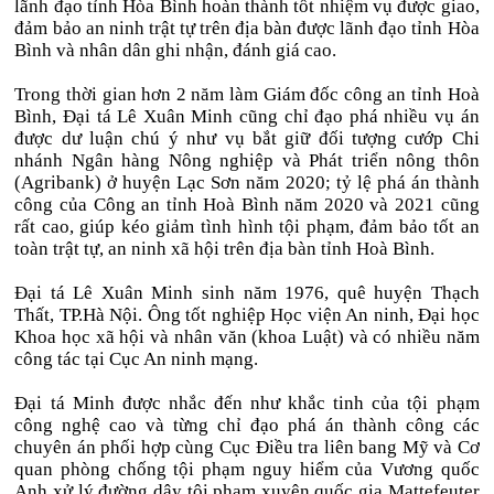
lãnh đạo tỉnh Hòa Bình hoàn thành tốt nhiệm vụ được giao,
đảm bảo an ninh trật tự trên địa bàn được lãnh đạo tỉnh Hòa
Bình và nhân dân ghi nhận, đánh giá cao.
Trong thời gian hơn 2 năm làm Giám đốc công an tỉnh Hoà
Bình, Đại tá Lê Xuân Minh cũng chỉ đạo phá nhiều vụ án
được dư luận chú ý như vụ bắt giữ đối tượng cướp Chi
nhánh Ngân hàng Nông nghiệp và Phát triển nông thôn
(Agribank) ở huyện Lạc Sơn năm 2020; tỷ lệ phá án thành
công của Công an tỉnh Hoà Bình năm 2020 và 2021 cũng
rất cao, giúp kéo giảm tình hình tội phạm, đảm bảo tốt an
toàn trật tự, an ninh xã hội trên địa bàn tỉnh Hoà Bình.
Đại tá Lê Xuân Minh sinh năm 1976, quê huyện Thạch
Thất, TP.Hà Nội. Ông tốt nghiệp Học viện An ninh, Đại học
Khoa học xã hội và nhân văn (khoa Luật) và có nhiều năm
công tác tại Cục An ninh mạng.
Đại tá Minh được nhắc đến như khắc tinh của tội phạm
công nghệ cao và từng chỉ đạo phá án thành công các
chuyên án phối hợp cùng Cục Điều tra liên bang Mỹ và Cơ
quan phòng chống tội phạm nguy hiểm của Vương quốc
Anh xử lý đường dây tội phạm xuyên quốc gia Mattefeuter