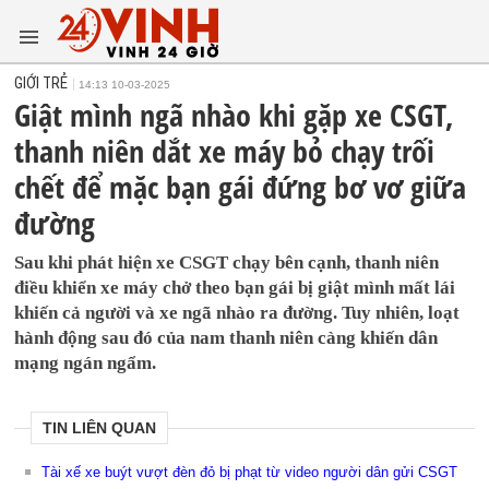
GIỚI TRẺ
14:13 10-03-2025
Giật mình ngã nhào khi gặp xe CSGT,
thanh niên dắt xe máy bỏ chạy trối
chết để mặc bạn gái đứng bơ vơ giữa
đường
Sau khi phát hiện xe CSGT chạy bên cạnh, thanh niên
điều khiển xe máy chở theo bạn gái bị giật mình mất lái
khiến cả người và xe ngã nhào ra đường. Tuy nhiên, loạt
hành động sau đó của nam thanh niên càng khiến dân
mạng ngán ngẩm.
TIN LIÊN QUAN
Tài xế xe buýt vượt đèn đỏ bị phạt từ video người dân gửi CSGT