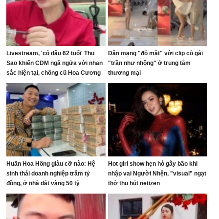
Livestream, 'cô dâu 62 tuổi' Thu
Dân mạng "đỏ mặt" với clip cô gái
Sao khiến CDM ngã ngửa với nhan
"trần như nhộng" ở trung tâm
sắc hiện tại, chồng cũ Hoa Cương
thương mại
bị réo tên
Huấn Hoa Hồng giàu cỡ nào: Hệ
Hot girl show hẹn hò gây bão khi
sinh thái doanh nghiệp trăm tỷ
nhập vai Người Nhện, "visual" ngạt
đồng, ở nhà dát vàng 50 tỷ
thở thu hút netizen