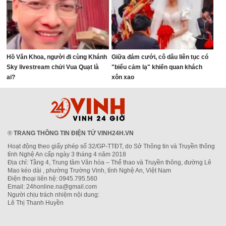
Hồ Văn Khoa, người đi cùng Khánh
Giữa đám cưới, cô dâu liên tục có
Sky livestream chửi Vua Quạt là
"biểu cảm lạ" khiến quan khách
ai?
xôn xao
®
TRANG THÔNG TIN ĐIỆN TỬ VINH24H.VN
Hoạt động theo giấy phép số 32/GP-TTĐT, do Sở Thông tin và Truyền thông
tỉnh Nghệ An cấp ngày 3 tháng 4 năm 2018
Địa chỉ: Tầng 4, Trung tâm Văn hóa – Thể thao và Truyền thông, đường Lê
Mao kéo dài , phường Trường Vinh, tỉnh Nghệ An, Việt Nam
Điện thoại liên hệ: 0945.795.560
Email: 24honline.na@gmail.com
Người chịu trách nhiệm nội dung:
Lê Thị Thanh Huyền