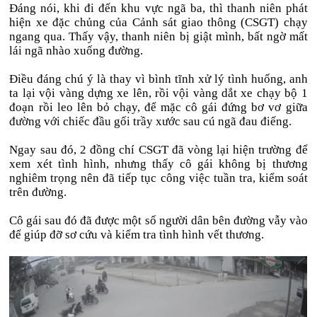
Đáng nói, khi đi đến khu vực ngã ba, thì thanh niên phát
hiện xe đặc chủng của Cảnh sát giao thông (CSGT) chạy
ngang qua. Thấy vậy, thanh niên bị giật mình, bất ngờ mất
lái ngã nhào xuống đường.
Điều đáng chú ý là thay vì bình tĩnh xử lý tình huống, anh
ta lại vội vàng dựng xe lên, rồi vội vàng dắt xe chạy bộ 1
đoạn rồi leo lên bỏ chạy, để mặc cô gái đứng bơ vơ giữa
đường với chiếc đầu gối trầy xước sau cú ngã đau điếng.
Ngay sau đó, 2 đồng chí CSGT đã vòng lại hiện trường để
xem xét tình hình, nhưng thấy cô gái không bị thương
nghiêm trọng nên đã tiếp tục công việc tuần tra, kiểm soát
trên đường.
Cô gái sau đó đã được một số người dân bên đường vẫy vào
để giúp đỡ sơ cứu và kiểm tra tình hình vết thương.