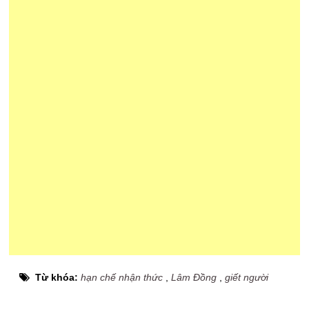
Từ khóa:
hạn chế nhận thức
,
Lâm Đồng
,
giết người