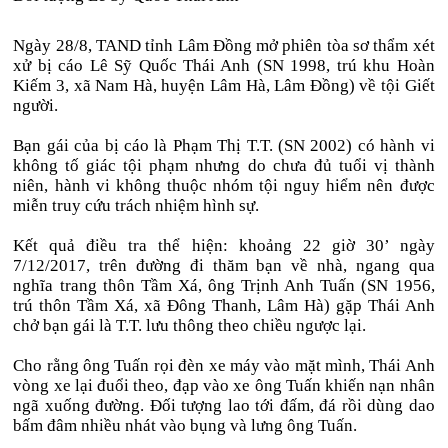
Ngày 28/8, TAND tỉnh Lâm Đồng mở phiên tòa sơ thẩm xét
xử bị cáo Lê Sỹ Quốc Thái Anh (SN 1998, trú khu Hoàn
Kiếm 3, xã Nam Hà, huyện Lâm Hà, Lâm Đồng) về tội Giết
người.
Bạn gái của bị cáo là Phạm Thị T.T. (SN 2002) có hành vi
không tố giác tội phạm nhưng do chưa đủ tuổi vị thành
niên, hành vi không thuộc nhóm tội nguy hiểm nên được
miễn truy cứu trách nhiệm hình sự.
Kết quả điều tra thể hiện: khoảng 22 giờ 30’ ngày
7/12/2017, trên đường đi thăm bạn về nhà, ngang qua
nghĩa trang thôn Tầm Xá, ông Trịnh Anh Tuấn (SN 1956,
trú thôn Tầm Xá, xã Đông Thanh, Lâm Hà) gặp Thái Anh
chở bạn gái là T.T. lưu thông theo chiều ngược lại.
Cho rằng ông Tuấn rọi đèn xe máy vào mặt mình, Thái Anh
vòng xe lại đuổi theo, đạp vào xe ông Tuấn khiến nạn nhân
ngã xuống đường. Đối tượng lao tới đấm, đá rồi dùng dao
bấm đâm nhiều nhát vào bụng và lưng ông Tuấn.