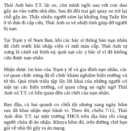
Thái Anh bảo T.T. lái xe, còn mình ngồi sau vứt con dao
gây án vào vườn nhà dân. Sau đó đôi trai gái quay xe trở lại
chỗ gây án. Thấy nhiều người xúm lại khiêng ông Tuấn lên
ô tô đưa đi cấp cứu, Thái Anh ra vẻ nhiệt tình giúp đỡ người
bị nạn.
Tại Trạm y tế Nam Ban, khi các bác sĩ thông báo nạn nhân
đã chết trước khi nhập viện vì mất máu cấp. Thái Anh tự
xưng là cảnh sát hình sự, quát nạt các y bác sĩ vì đã không
cứu được nạn nhân.
Nhận được tin báo của Trạm y tế và gia đình nạn nhân, các
cơ quan chức năng đã tổ chức khám nghiệm hiện trường và
tử thi. Quá trình triệu tập lấy lời khai của những người có
mặt tại các hiện trường, cơ quan công an nghi ngờ Thái
Anh và T.T. có liên quan đến cái chết của nạn nhân.
Ban đầu, cả hai quanh co chối tội nhưng sang ngày hôm
sau đã khai nhận mọi hành vi. Theo đó, chiều 7/12, Thái
Anh đón T.T. tại một trường THCS trên địa bàn rồi cùng
người cháu đi ăn nhậu. Khuya hôm đó, trên đường chở bạn
gái về nhà thì gây ra án mạng.