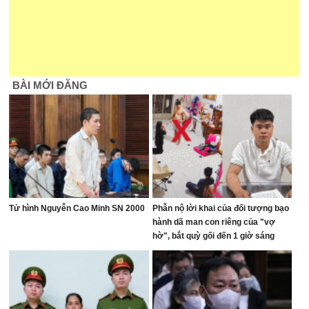
BÀI MỚI ĐĂNG
Tử hình Nguyễn Cao Minh SN 2000
Phẫn nộ lời khai của đối tượng bạo
hành dã man con riêng của "vợ
hờ", bắt quỳ gối đến 1 giờ sáng