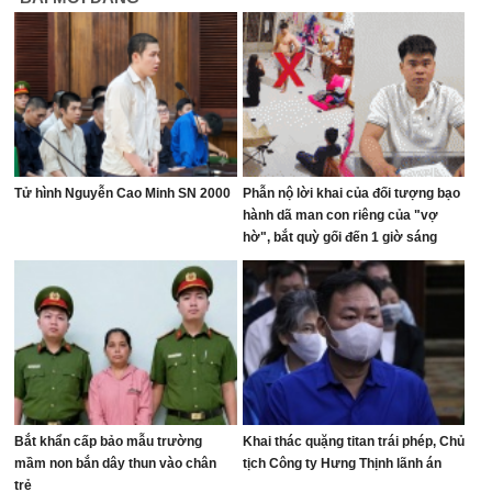
Tử hình Nguyễn Cao Minh SN 2000
Phẫn nộ lời khai của đối tượng bạo
hành dã man con riêng của "vợ
hờ", bắt quỳ gối đến 1 giờ sáng
Bắt khẩn cấp bảo mẫu trường
Khai thác quặng titan trái phép, Chủ
mầm non bắn dây thun vào chân
tịch Công ty Hưng Thịnh lãnh án
trẻ