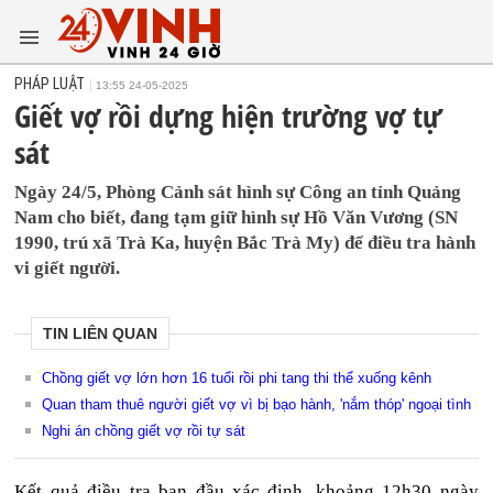
PHÁP LUẬT
13:55 24-05-2025
Giết vợ rồi dựng hiện trường vợ tự
sát
Ngày 24/5, Phòng Cảnh sát hình sự Công an tỉnh Quảng
Nam cho biết, đang tạm giữ hình sự Hồ Văn Vương (SN
1990, trú xã Trà Ka, huyện Bắc Trà My) để điều tra hành
vi giết người.
TIN LIÊN QUAN
Chồng giết vợ lớn hơn 16 tuổi rồi phi tang thi thể xuống kênh
Quan tham thuê người giết vợ vì bị bạo hành, 'nắm thóp' ngoại tình
Nghi án chồng giết vợ rồi tự sát
Kết quả điều tra ban đầu xác định, khoảng 12h30 ngày