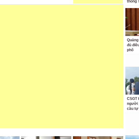
thống 
Quảng 
đủ điề
phố
CSGT k
người 
cầu tự