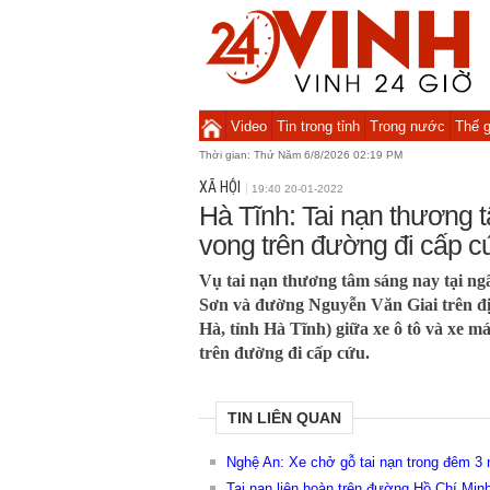
Video
Tin trong tỉnh
Trong nước
Thế g
Thời gian:
Thứ Năm 6/8/2026 02:19 PM
XÃ HỘI
19:40 20-01-2022
Hà Tĩnh: Tai nạn thương 
vong trên đường đi cấp c
Vụ tai nạn thương tâm sáng nay tại ng
Sơn và đường Nguyễn Văn Giai trên đị
Hà, tỉnh Hà Tĩnh) giữa xe ô tô và xe 
trên đường đi cấp cứu.
TIN LIÊN QUAN
Nghệ An: Xe chở gỗ tai nạn trong đêm 3
Tai nạn liên hoàn trên đường Hồ Chí Minh