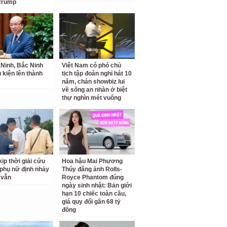
Trump
Ninh, Bắc Ninh
Việt Nam có phó chủ
u kiện lên thành
tịch tập đoàn nghỉ hát 10
năm, chán showbiz lui
về sống an nhàn ở biệt
thự nghìn mét vuông
ịp thời giải cứu
Hoa hậu Mai Phương
phụ nữ định nhảy
Thúy đăng ảnh Rolls-
 vẫn
Royce Phantom đúng
ngày sinh nhật: Bản giới
hạn 10 chiếc toàn cầu,
giá quy đổi gần 68 tỷ
đồng