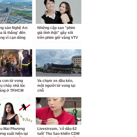
ng sản Nghệ An:
Những cặp sao "phim
a là thắng' đến
giả tình thật" gây sốt
ắng vì cạn dòng
trên phim giờ vàng VTV
a con tử vong
Va chạm xe đầu kéo,
vụ cháy nhà lúc
một người tử vong tại
áng ở TP.HCM
chỗ
ậu Mai Phương
Livestream, 'cô dâu 62
ừng xuất hiện tại
tuổi' Thu Sao khiến CDM