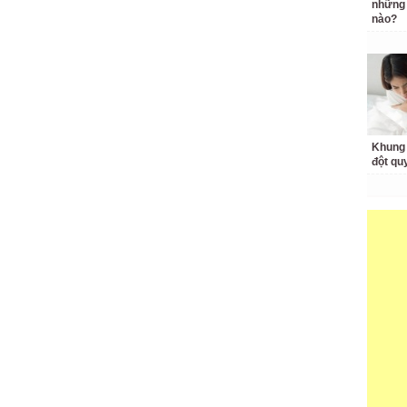
những 
nào?
Khung 
đột qu