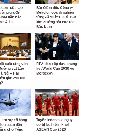
 con ruột, tạo
Bắt Giám đốc Công ty
rường giả để
Mekolor, doanh nghiệp
đoạt tiền bảo
từng đề xuất 100 tỉ USD
ơn 4,1 tỉ
làm đường sắt cao tốc
Bắc Nam
 đề xuất tăng vốn
FIFA dàn xếp đưa chung
đường sắt Lào
kết World Cup 2030 về
Hà Nội – Hải
Morocco?
lên gần 290.000
g?
u tra sự cố hàng
Tuyển Indonesia nguy
liên quan đến
cơ bị loại sớm khỏi
hăng chở Tổng
ASEAN Cup 2026