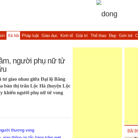
iới
Xã hội
Pháp luật
Giáo dục
Kinh tế
Giải trí
Thể thao
Đẹp
Giới trẻ
C
tâm, người phụ nữ tử
ứu
ã tư giao nhau giữa Đại lộ Bằng
a bàn thị trấn Lộc Hà (huyện Lộc
máy khiến người phụ nữ tử vong
 người thương vong
BÀI Đ
, giao thông ùn tắc hàng trăm mét