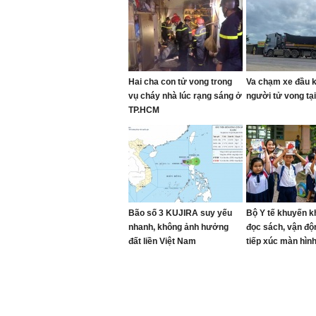
Hai cha con tử vong trong
Va chạm xe đầu k
vụ cháy nhà lúc rạng sáng ở
người tử vong tạ
TP.HCM
Bão số 3 KUJIRA suy yếu
Bộ Y tế khuyến kh
nhanh, không ảnh hưởng
đọc sách, vận độ
đất liền Việt Nam
tiếp xúc màn hìn