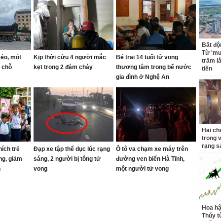
Bất độ
Từ 'mu
éo, một
Kịp thời cứu 4 người mắc
Bé trai 14 tuổi tử vong
trầm l
i chỗ
kẹt trong 2 đám cháy
thương tâm trong bể nước
tiền
gia đình ở Nghệ An
Hai ch
trong 
rạng s
ích trẻ
Đạp xe tập thể dục lúc rạng
Ô tô va chạm xe máy trên
ng, giảm
sáng, 2 người bị tông tử
đường ven biển Hà Tĩnh,
h
vong
một người tử vong
Hoa h
Thúy t