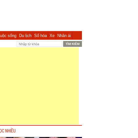
uộc sống
Du lịch
Số hóa
Xe
Nhân ái
ỌC NHIỀU