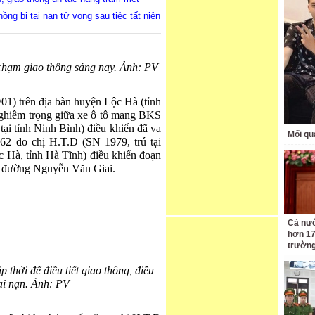
ồng bị tai nạn tử vong sau tiệc tất niên
chạm giao thông sáng nay. Ảnh: PV
01) trên địa bàn huyện Lộc Hà (tỉnh
nghiêm trọng giữa xe ô tô mang BKS
ại tỉnh Ninh Bình) điều khiển đã va
Mối qu
 do chị H.T.D (SN 1979, trú tại
 Hà, tỉnh Hà Tĩnh) điều khiển đoạn
và đường Nguyễn Văn Giai.
Cả nướ
hơn 17
trườn
 thời để điều tiết giao thông, điều
ai nạn. Ảnh: PV