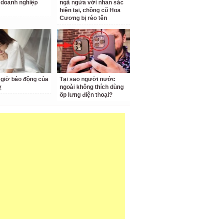
doanh nghiệp
ngã ngửa với nhan sắc
hiện tại, chồng cũ Hoa
Cương bị réo tên
giờ báo động của
Tại sao người nước
ỵ
ngoài không thích dùng
ốp lưng điện thoại?