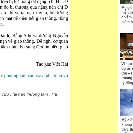
 trên bị hư hỏng rất nặng, chị H.T.D
ên do bị thương quá nặng nên chị D
Mẹ giết
au khi vụ tai nạn xảy ra, lực lượng
hiện t
chiếm 
 mặt để điều tiết giao thông, đồng
hiểm h
ạn.
 Đại lộ Bằng Sơn và đường Nguyễn
 nạn về giao thông. Đề nghị cơ quan
ầm nhìn, bổ sung đèn tín hiệu giao
Tác giả: Viết Hải
Vì sao
dự án 
Cai – 
n:
phuongnam.vanhoavaphattrien.vn
Phòng 
tỷ đồn
p cứu
,
tai nạn thương tâm
,
Hà
Mỹ điề
không 
trực t