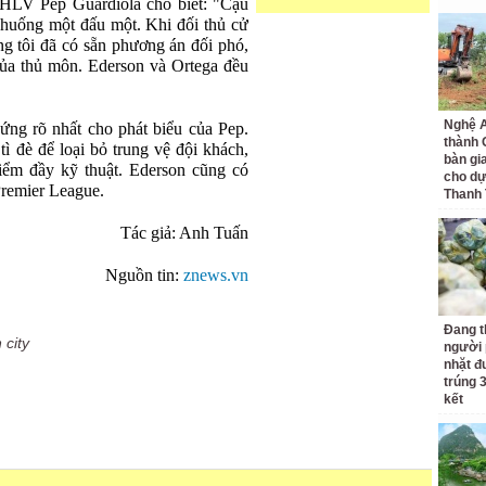
 HLV Pep Guardiola cho biết: "Cậu
 huống một đấu một. Khi đối thủ cử
ng tôi đã có sẵn phương án đối phó,
của thủ môn. Ederson và Ortega đều
Nghệ A
ứng rõ nhất cho phát biểu của Pep.
thành
 đè để loại bỏ trung vệ đội khách,
bàn gi
iểm đầy kỹ thuật. Ederson cũng có
cho dự
Premier League.
Thanh
Tác giả: Anh Tuấn
Nguồn tin:
znews.vn
Đang t
 city
người 
nhặt đ
trúng 
kết