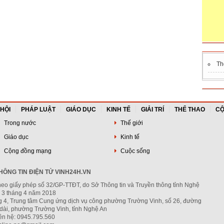
Th
 HỘI
PHÁP LUẬT
GIÁO DỤC
KINH TẾ
GIẢI TRÍ
THỂ THAO
CỘ
Trong nước
Thế giới
Giáo dục
Kinh tế
Cộng đồng mạng
Cuộc sống
ÔNG TIN ĐIỆN TỬ VINH24H.VN
heo giấy phép số 32/GP-TTĐT, do Sở Thông tin và Truyền thông tỉnh Nghệ
 3 tháng 4 năm 2018
ng 4, Trung tâm Cung ứng dịch vụ công phường Trường Vinh, số 26, đường
dài, phường Trường Vinh, tỉnh Nghệ An
iên hệ: 0945.795.560