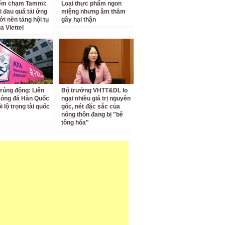
iểm chạm Tammi:
Loại thực phẩm ngon
i đau quá tải ứng
miệng nhưng âm thầm
ới nền tảng hội tụ
gây hại thận
a Viettel
 rúng động: Liên
Bộ trưởng VHTT&DL lo
Bóng đá Hàn Quốc
ngại nhiều giá trị nguyên
ối lộ trọng tài quốc
gốc, nét đặc sắc của
nông thôn đang bị "bê
tông hóa"