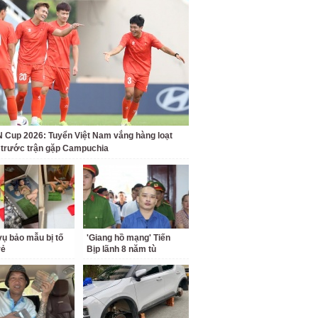
Cup 2026: Tuyển Việt Nam vắng hàng loạt
t trước trận gặp Campuchia
ụ bảo mẫu bị tố
'Giang hồ mạng' Tiến
rẻ
Bịp lãnh 8 năm tù