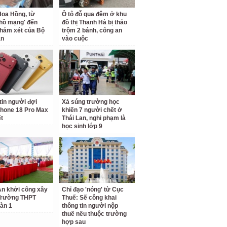
oa Hồng, từ
Ô tô đỗ qua đêm ở khu
 hồ mạng' đến
đô thị Thanh Hà bị tháo
hám xét của Bộ
trộm 2 bánh, công an
an
vào cuộc
tin người đợi
Xả súng trường học
hone 18 Pro Max
khiến 7 người chết ở
ết
Thái Lan, nghi phạm là
học sinh lớp 9
n khởi công xây
Chỉ đạo 'nóng' từ Cục
Trường THPT
Thuế: Sẽ công khai
àn 1
thông tin người nộp
thuế nếu thuộc trường
hợp sau