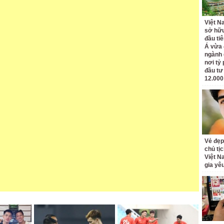
Việt N
sở hữu
đầu ti
Á vừa
ngành d
nơi tỷ
đầu tư
12.000
Vẻ đẹp
chủ tị
Việt N
gia yê