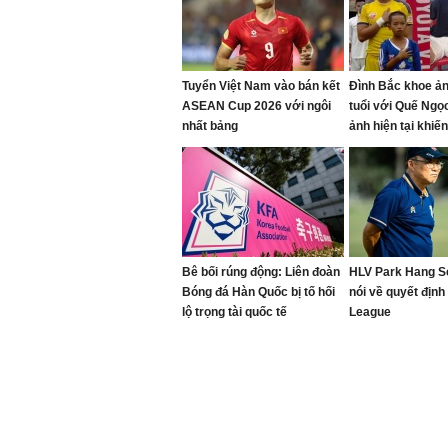
Tuyển Việt Nam vào bán kết
Đình Bắc khoe ản
ASEAN Cup 2026 với ngôi
tuổi với Quế Ngọc
nhất bảng
ảnh hiện tại khi
ngàng vì dậy thì 
công
Bê bối rúng động: Liên đoàn
HLV Park Hang S
Bóng đá Hàn Quốc bị tố hối
nói về quyết định
lộ trọng tài quốc tế
League