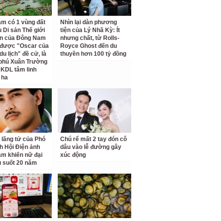
am có 1 vùng đất
Nhìn lại dàn phương
 Di sản Thế giới
tiện của Lý Nhã Kỳ: Ít
ên của Đông Nam
nhưng chất, từ Rolls-
 được "Oscar của
Royce Ghost đến du
u lịch" đề cử, là
thuyền hơn 100 tỷ đồng
 phú Xuân Trường
 KDL tâm linh
 ha
 lãng tử của Phó
Chú rể mất 2 tay đón cô
ch Hội Điện ảnh
dâu vào lễ đường gây
am khiến nữ đại
xúc động
u suốt 20 năm