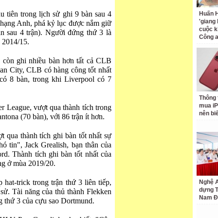
u tiên trong lịch sử ghi 9 bàn sau 4
Huấn H
'giang
i hạng Anh, phá kỷ lục được nắm giữ
cuộc k
 sau 4 trận). Người đứng thứ 3 là
Công 
 2014/15.
 còn ghi nhiều bàn hơn tất cả CLB
Man City, CLB có hàng công tốt nhất
có 8 bàn, trong khi Liverpool có 7
Thông 
mua iP
er League, vượt qua thành tích trong
nên bi
tona (70 bàn), với 86 trận ít hơn.
t qua thành tích ghi bàn tốt nhất sự
hó tin", Jack Grealish, bạn thân của
ord. Thành tích ghi bàn tốt nhất của
ông ở mùa 2019/20.
at-trick trong trận thứ 3 liên tiếp,
Nghệ A
dựng 
h sử. Tài năng của thủ thành Flekken
Nam Đ
ng thứ 3 của cựu sao Dortmund.