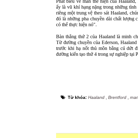
Phát biểu về màn thể hiện của Haaland,
ấy là vũ khí hạng nặng trong những tình
riêng một trung vệ theo sát Haaland, chú
đó là những pha chuyền dài chất lượng 
có thể thực hiện nó".
Bàn thắng thứ 2 của Haaland là minh ch
Từ đường chuyền của Ederson, Haaland tì
trước khi hạ nốt thủ môn bằng cú dứt đ
đường kiến tạo thứ 4 trong sự nghiệp tại 
Từ khóa:
Haaland
,
Brentford
,
man