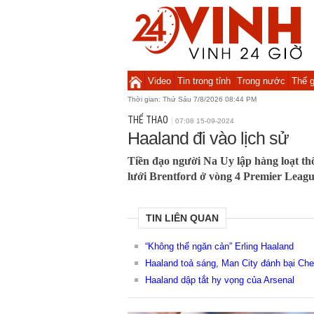
Video
Tin trong tỉnh
Trong nước
Thế g
Thời gian:
Thứ Sáu 7/8/2026 08:44 PM
THỂ THAO
07:08 15-09-2024
Haaland đi vào lịch sử
Tiền đạo người Na Uy lập hàng loạt th
lưới Brentford ở vòng 4 Premier Leagu
TIN LIÊN QUAN
“Không thể ngăn cản” Erling Haaland
Haaland toả sáng, Man City đánh bại Che
Haaland dập tắt hy vọng của Arsenal