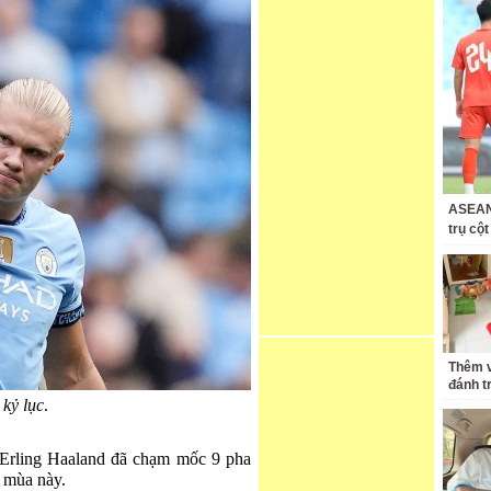
ASEAN 
trụ cộ
Thêm v
đánh t
kỷ lục
.
, Erling Haaland đã chạm mốc 9 pha
e mùa này.