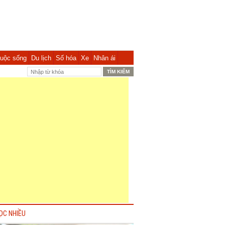
uộc sống
Du lịch
Số hóa
Xe
Nhân ái
ỌC NHIỀU