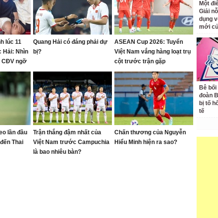
Một đ
Giải nỗ
dụng v
mới củ
h lúc 11
Quang Hải có đáng phải dự
ASEAN Cup 2026: Tuyển
 Hải: Nhìn
bị?
Việt Nam vắng hàng loạt trụ
ến CĐV ngỡ
cột trước trận gặp
quá thành
Campuchia
Bê bối
đoàn 
bị tố h
tế
eo lần đầu
Trận thắng đậm nhất của
Chấn thương của Nguyễn
 đến Thai
Việt Nam trước Campuchia
Hiểu Minh hiện ra sao?
là bao nhiêu bàn?