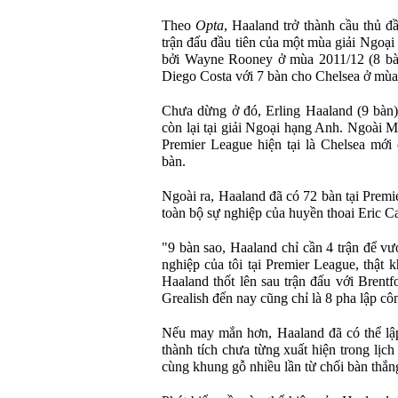
Theo
Opta
, Haaland trở thành cầu thủ đầ
trận đấu đầu tiên của một mùa giải Ngoạ
bởi Wayne Rooney ở mùa 2011/12 (8 bàn
Diego Costa với 7 bàn cho Chelsea ở mùa
Chưa dừng ở đó, Erling Haaland (9 bàn)
còn lại tại giải Ngoại hạng Anh. Ngoài 
Premier League hiện tại là Chelsea mới 
bàn.
Ngoài ra, Haaland đã có 72 bàn tại Premi
toàn bộ sự nghiệp của huyền thoai Eric Can
"9 bàn sao, Haaland chỉ cần 4 trận để vượ
nghiệp của tôi tại Premier League, thật k
Haaland thốt lên sau trận đấu với Brentf
Grealish đến nay cũng chỉ là 8 pha lập c
Nếu may mắn hơn, Haaland đã có thể lập h
thành tích chưa từng xuất hiện trong lịc
cùng khung gỗ nhiều lần từ chối bàn thắ