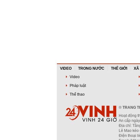
VIDEO
TRONG NƯỚC
THẾ GIỚI
XÃ
Video
Pháp luật
Thể thao
®
TRANG TH
Hoạt động t
An cấp ngày
Địa chỉ: Tầ
Lê Mao kéo 
Điện thoại l