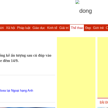
iới
Xã hội
Pháp luật
Giáo dục
Kinh tế
Giải trí
Thể thao
Đẹp
Giới trẻ
C
ống kê ấn tượng sau cú đúp vào
e đêm 14/9.
lsea tại Ngoại hạng Anh
BÀI Đ