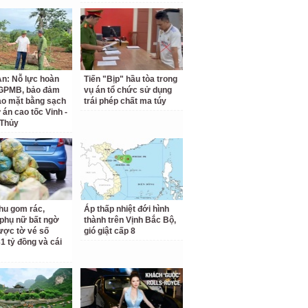
n: Nỗ lực hoàn
Tiến "Bịp" hầu tòa trong
 GPMB, bảo đảm
vụ án tổ chức sử dụng
ao mặt bằng sạch
trái phép chất ma túy
 án cao tốc Vinh -
 Thủy
hu gom rác,
Áp thấp nhiệt đới hình
phụ nữ bất ngờ
thành trên Vịnh Bắc Bộ,
ược tờ vé số
gió giật cấp 8
31 tỷ đồng và cái