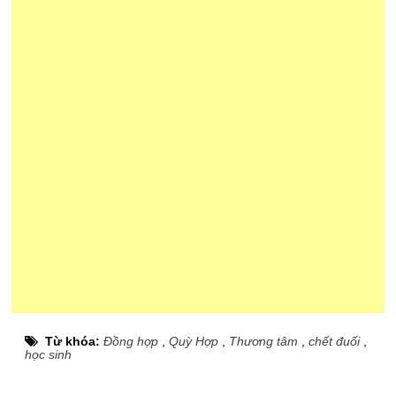
Từ khóa:
Đồng hợp
,
Quỳ Hợp
,
Thương tâm
,
chết đuối
,
học sinh