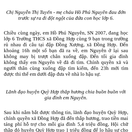
Chị Nguyễn Thị Tuyến - mẹ cháu Hồ Phú Nguyên đau đớn
trước sự ra đi đột ngột của đứa con học lớp 6.
Chiều cùng ngày, em Hồ Phú Nguyên, SN 2007, đang học
lớp 6 Trường THCS xã Đồng Hợp cùng 9 bạn trong trường
rủ nhau đi câu tại đập Đồng Xượng, xã Đồng Hợp. Đến
khoảng 16h một số bạn đã ra về, em Nguyên ở lại sau
không may bị trượt chân xuống đập. Đến tối gia đình
không thấy em Nguyên về đã đi tìm. Chính quyền xã và
người thân cùng xuống đập tìm kiếm, đến 23h mới tìm
được thi thể em dưới đập đưa về nhà lo hậu sự.
Lãnh đạo huyện Quỳ Hợp thắp hương chia buồn buồn với
gia đình em Nguyên.
Sau khi nắm bắt được thông tin, lãnh đạo huyện Quỳ Hợp,
chính quyền xã Đồng Hợp đã đến thắp hương, trao tiền mai
táng phí hỗ trợ cho mỗi gia đình 5,4 triệu đồng, Hội chữ
thập đỏ huyện Quỳ Hợp trao 1 triệu đồng để lo hậu sự cho