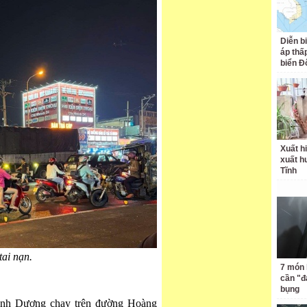
Diễn b
áp thấp
biển Đ
Xuất hi
xuất h
Tĩnh
tai nạn.
7 món 
cần "
bụng
Bình Dương chạy trên đường Hoàng