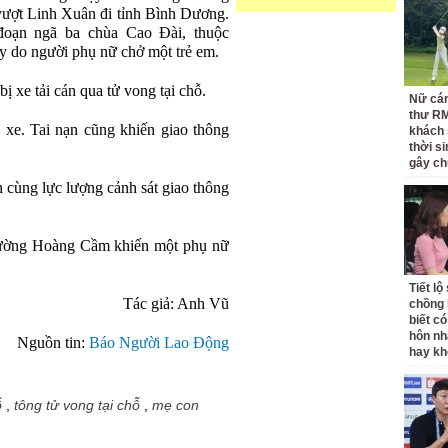
vượt Linh Xuân đi tỉnh Bình Dương.
đoạn ngã ba chùa Cao Đài, thuộc
y do người phụ nữ chở một trẻ em.
 xe tải cán qua tử vong tại chỗ.
Nữ cán
thư RM
 xe. Tai nạn cũng khiến giao thông
khách 
thời si
gây ch
cùng lực lượng cảnh sát giao thông
 đường Hoàng Cầm khiến một phụ nữ
Tiết l
Tác giả: Anh Vũ
chồng 
biết có
hôn nh
Nguồn tin:
Báo Người Lao Động
hay k
ỗ
,
tông tử vong tại chỗ
,
mẹ con