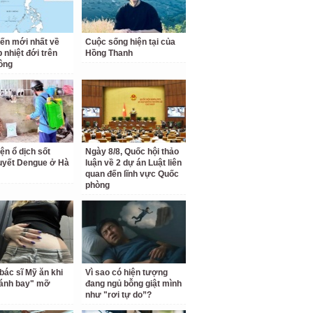
iến mới nhất về
Cuộc sống hiện tại của
 nhiệt đới trên
Hồng Thanh
ông
ện ổ dịch sốt
Ngày 8/8, Quốc hội thảo
uyết Dengue ở Hà
luận về 2 dự án Luật liên
quan đến lĩnh vực Quốc
phòng
bác sĩ Mỹ ăn khi
Vì sao có hiện tượng
đánh bay" mỡ
đang ngủ bỗng giật mình
như "rơi tự do”?