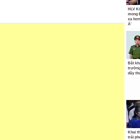
HLV Ki
mong 
xa hơ
Á'
Bắt kh
trườn
dây th
Khai t
trái p