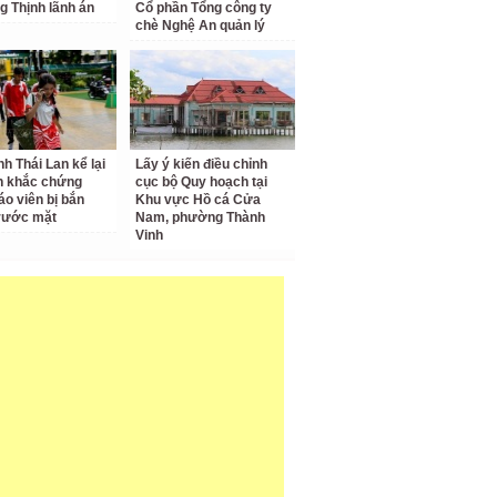
g Thịnh lãnh án
Cổ phần Tổng công ty
chè Nghệ An quản lý
nh Thái Lan kể lại
Lấy ý kiến điều chỉnh
h khắc chứng
cục bộ Quy hoạch tại
áo viên bị bắn
Khu vực Hồ cá Cửa
rước mặt
Nam, phường Thành
Vinh