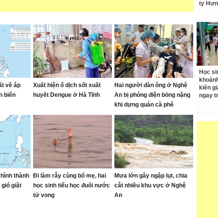
ty Hưn
Học si
khoản
ất về áp
Xuất hiện ổ dịch sốt xuất
Hai người đàn ông ở Nghệ
kiến gi
n biển
huyết Dengue ở Hà Tĩnh
An bị phóng điện bỏng nặng
ngay t
khi dựng quán cà phê
 hình thành
Đi làm rẫy cùng bố mẹ, hai
Mưa lớn gây ngập lụt, chia
gió giật
học sinh tiểu học đuối nước
cắt nhiều khu vực ở Nghệ
tử vong
An