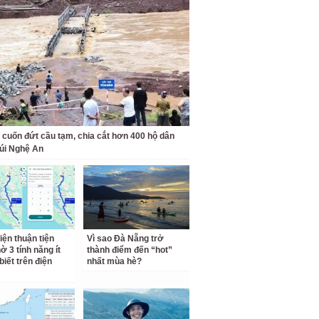
 cuốn đứt cầu tạm, chia cắt hơn 400 hộ dân
úi Nghệ An
iện thuận tiện
Vì sao Đà Nẵng trở
ờ 3 tính năng ít
thành điểm đến “hot”
biết trên điện
nhất mùa hè?