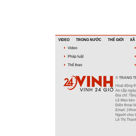
VIDEO
TRONG NƯỚC
THẾ GIỚI
XÃ
Video
Pháp luật
Thể thao
®
TRANG TH
Hoạt động t
An cấp ngày
Địa chỉ: Tầ
Lê Mao kéo 
Điện thoại l
Email: 24ho
Người chịu 
Lê Thị Than