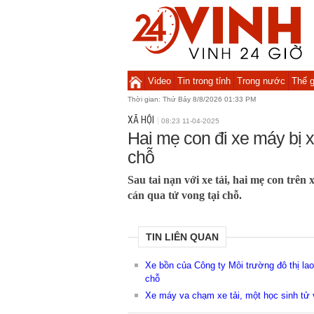
Video
Tin trong tỉnh
Trong nước
Thế g
Thời gian:
Thứ Bảy 8/8/2026 01:33 PM
XÃ HỘI
08:23 11-04-2025
Hai mẹ con đi xe máy bị xe
chỗ
Sau tai nạn với xe tải, hai mẹ con trê
cán qua tử vong tại chỗ.
TIN LIÊN QUAN
Xe bồn của Công ty Môi trường đô thị la
chỗ
Xe máy va chạm xe tải, một học sinh tử 