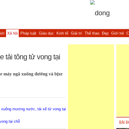
iới
Xã hội
Pháp luật
Giáo dục
Kinh tế
Giải trí
Thể thao
Đẹp
Giới trẻ
C
 tải tông tử vong tại
n xe máy ngã xuống đường và bịxe
o xuống mương nước, tài xế tử vong tại
vong tại chỗ
BÀI Đ