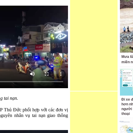
Mưa lũ
miền n
g tai nạn.
Đi xe đ
hơn nh
người 
P Thủ Đức phối hợp với các đơn vị
thoại
uyên nhân vụ tai nạn giao thông