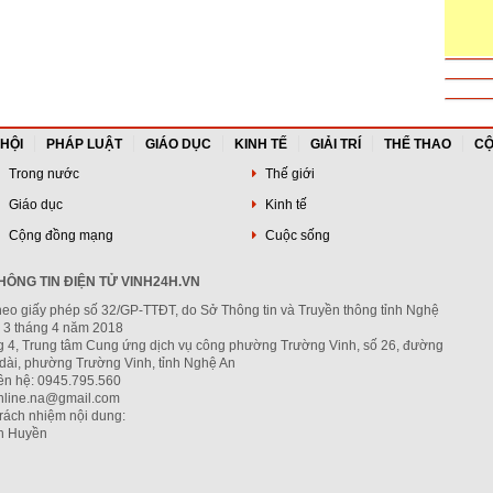
 HỘI
PHÁP LUẬT
GIÁO DỤC
KINH TẾ
GIẢI TRÍ
THỂ THAO
CỘ
Trong nước
Thế giới
Giáo dục
Kinh tế
Cộng đồng mạng
Cuộc sống
ÔNG TIN ĐIỆN TỬ VINH24H.VN
heo giấy phép số 32/GP-TTĐT, do Sở Thông tin và Truyền thông tỉnh Nghệ
 3 tháng 4 năm 2018
ng 4, Trung tâm Cung ứng dịch vụ công phường Trường Vinh, số 26, đường
dài, phường Trường Vinh, tỉnh Nghệ An
iên hệ: 0945.795.560
nline.na@gmail.com
trách nhiệm nội dung:
h Huyền