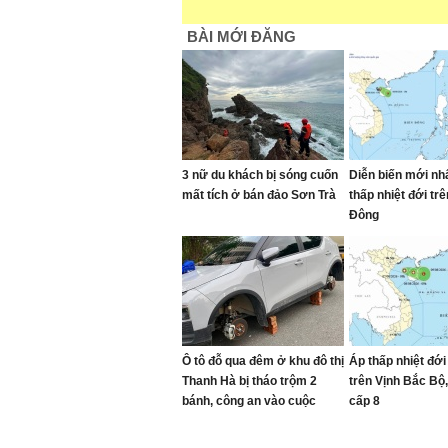
BÀI MỚI ĐĂNG
3 nữ du khách bị sóng cuốn
Diễn biến mới nh
mất tích ở bán đảo Sơn Trà
thấp nhiệt đới trê
Đông
Ô tô đỗ qua đêm ở khu đô thị
Áp thấp nhiệt đới
Thanh Hà bị tháo trộm 2
trên Vịnh Bắc Bộ, 
bánh, công an vào cuộc
cấp 8