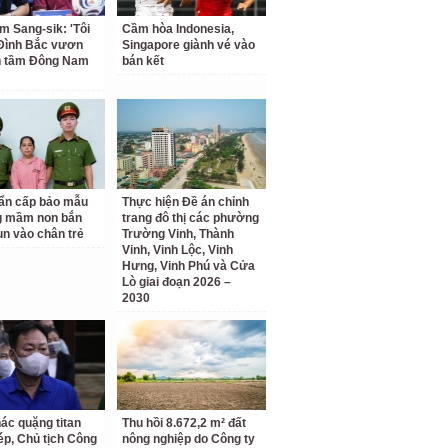
m Sang-sik: 'Tôi
Cầm hòa Indonesia,
Đình Bắc vươn
Singapore giành vé vào
n tầm Đông Nam
bán kết
ẩn cấp bảo mẫu
Thực hiện Đề án chỉnh
g mầm non bắn
trang đô thị các phường
un vào chân trẻ
Trường Vinh, Thành
Vinh, Vinh Lộc, Vinh
Hưng, Vinh Phú và Cửa
Lò giai đoạn 2026 –
2030
hác quặng titan
Thu hồi 8.672,2 m² đất
hép, Chủ tịch Công
nông nghiệp do Công ty