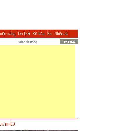
uộc sống
Du lịch
Số hóa
Xe
Nhân ái
ỌC NHIỀU