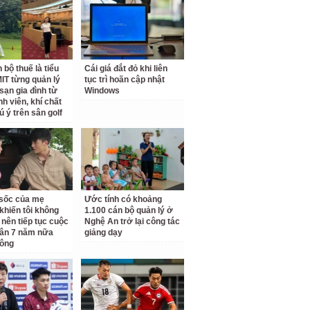
 bộ thuế là tiểu
Cái giá đắt đỏ khi liên
IT từng quản lý
tục trì hoãn cập nhật
sạn gia đình từ
Windows
nh viên, khí chất
ú ý trên sân golf
ộ sốc của mẹ
Ước tính có khoảng
khiến tôi không
1.100 cán bộ quản lý ở
 nên tiếp tục cuộc
Nghệ An trở lại công tác
ân 7 năm nữa
giảng dạy
hông