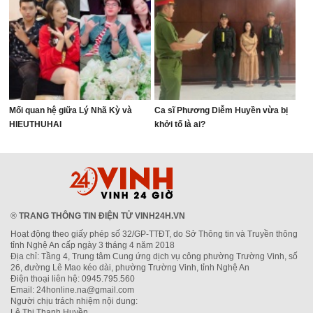
Mối quan hệ giữa Lý Nhã Kỳ và
Ca sĩ Phương Diễm Huyền vừa bị
HIEUTHUHAI
khởi tố là ai?
®
TRANG THÔNG TIN ĐIỆN TỬ VINH24H.VN
Hoạt động theo giấy phép số 32/GP-TTĐT, do Sở Thông tin và Truyền thông
tỉnh Nghệ An cấp ngày 3 tháng 4 năm 2018
Địa chỉ: Tầng 4, Trung tâm Cung ứng dịch vụ công phường Trường Vinh, số
26, đường Lê Mao kéo dài, phường Trường Vinh, tỉnh Nghệ An
Điện thoại liên hệ: 0945.795.560
Email: 24honline.na@gmail.com
Người chịu trách nhiệm nội dung:
Lê Thị Thanh Huyền