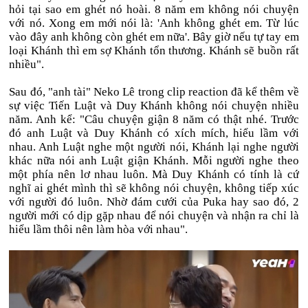
hỏi tại sao em ghét nó hoài. 8 năm em không nói chuyện
với nó. Xong em mới nói là: 'Anh không ghét em. Từ lúc
vào đây anh không còn ghét em nữa'. Bây giờ nếu tự tay em
loại Khánh thì em sợ Khánh tổn thương. Khánh sẽ buồn rất
nhiều".
Sau đó, "anh tài" Neko Lê trong clip reaction đã kể thêm về
sự việc Tiến Luật và Duy Khánh không nói chuyện nhiều
năm. Anh kể: "Câu chuyện giận 8 năm có thật nhé. Trước
đó anh Luật và Duy Khánh có xích mích, hiểu lầm với
nhau. Anh Luật nghe một người nói, Khánh lại nghe người
khác nữa nói anh Luật giận Khánh. Mỗi người nghe theo
một phía nên lơ nhau luôn. Mà Duy Khánh có tính là cứ
nghĩ ai ghét mình thì sẽ không nói chuyện, không tiếp xúc
với người đó luôn. Nhờ đám cưới của Puka hay sao đó, 2
người mới có dịp gặp nhau để nói chuyện và nhận ra chỉ là
hiểu lầm thôi nên làm hòa với nhau".