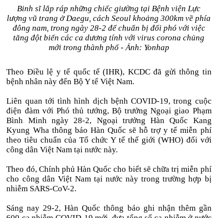
Binh sĩ lắp ráp những chiếc giường tại Bệnh viện Lực
lượng vũ trang ở Daegu, cách Seoul khoảng 300km về phía
đông nam, trong ngày 28-2 để chuẩn bị đối phó với việc
tăng đột biến các ca dương tính với virus corona chủng
mới trong thành phố - Ảnh: Yonhap
Theo Điều lệ y tế quốc tế (IHR), KCDC đã gửi thông tin
bệnh nhân này đến Bộ Y tế Việt Nam.
Liên quan tới tình hình dịch bệnh COVID-19, trong cuộc
điện đàm với Phó thủ tướng, Bộ trưởng Ngoại giao Phạm
Bình Minh ngày 28-2, Ngoại trưởng Hàn Quốc Kang
Kyung Wha thông báo Hàn Quốc sẽ hỗ trợ y tế miễn phí
theo tiêu chuẩn của Tổ chức Y tế thế giới (WHO) đối với
công dân Việt Nam tại nước này.
Theo đó, Chính phủ Hàn Quốc cho biết sẽ chữa trị miễn phí
cho công dân Việt Nam tại nước này trong trường hợp bị
nhiễm SARS-CoV-2.
Sáng nay 29-2, Hàn Quốc thông báo ghi nhận thêm gần
600 ca nhiễm COVID-19 mới, đưa tổng số ca nhiễm ở nước