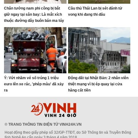
Chân tướng nam phi công bị bắt
Cầu thủ Thái Lan bị sét đánh tử
giữ ngay tại sân bay: Là mắt xích
vong khi đang thi đấu
thuộc đường dây buôn bán ma túy
quốc tế
Ý: Vứt nhầm vé số trúng 1 triệu
Động đất tại Nhật Bản: 2 nhân viên
euro lên xe rác, 'phép màu' đã xảy
thiệt mạng vì bị ép quay lại cửa
ra
hàng cất tiền
®
TRANG THÔNG TIN ĐIỆN TỬ VINH24H.VN
Hoạt động theo giấy phép số 32/GP-TTĐT, do Sở Thông tin và Truyền thông
tỉnh Nghệ An cấp ngày 3 tháng 4 năm 2018