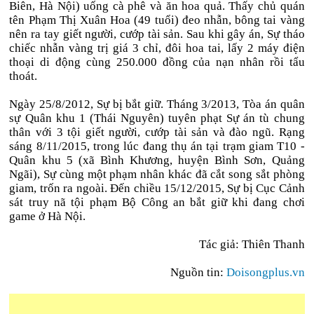
Biên, Hà Nội) uống cà phê và ăn hoa quả. Thấy chủ quán
tên Phạm Thị Xuân Hoa (49 tuổi) đeo nhẫn, bông tai vàng
nên ra tay giết người, cướp tài sản. Sau khi gây án, Sự tháo
chiếc nhẫn vàng trị giá 3 chỉ, đôi hoa tai, lấy 2 máy điện
thoại di động cùng 250.000 đồng của nạn nhân rồi tẩu
thoát.
Ngày 25/8/2012, Sự bị bắt giữ. Tháng 3/2013, Tòa án quân
sự Quân khu 1 (Thái Nguyên) tuyên phạt Sự án tù chung
thân với ​3 tội giết người, cướp tài sản và đào ngũ. Rạng
sáng 8/11/2015, trong lúc đang thụ án tại trạm giam T10 -
Quân khu 5 (xã Bình Khương, huyện Bình Sơn, Quảng
Ngãi), Sự cùng một phạm nhân khác đã cắt song sắt phòng
giam, trốn ra ngoài. Đến chiều 15/12/2015, Sự bị Cục Cảnh
sát truy nã tội phạm Bộ Công an bắt giữ khi đang chơi
game ở Hà Nội.
Tác giả: Thiên Thanh
Nguồn tin:
Doisongplus.vn