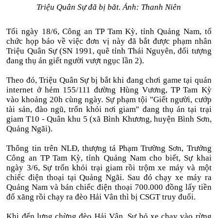
Triệu Quân Sự đã bị bắt. Ảnh: Thanh Niên
Tối ngày 18/6, Công an TP Tam Kỳ, tỉnh Quảng Nam, tổ
chức họp báo về việc đơn vị này đã bắt được phạm nhân
Triệu Quân Sự (SN 1991, quê tỉnh Thái Nguyên, đối tượng
đang thụ án giết người vượt ngục lần 2).
Theo đó, Triệu Quân Sự bị bắt khi đang chơi game tại quán
internet ở hẻm 155/111 đường Hùng Vương, TP Tam Kỳ
vào khoảng 20h cùng ngày. Sự phạm tội "Giết người, cướp
tài sản, đào ngũ, trốn khỏi nơi giam" đang thụ án tại trại
giam T10 - Quân khu 5 (xã Bình Khương, huyện Bình Sơn,
Quảng Ngãi).
Thông tin trên NLĐ, thượng tá Phạm Trường Sơn, Trưởng
Công an TP Tam Kỳ, tỉnh Quảng Nam cho biết, Sự khai
ngày 3/6, Sự trốn khỏi trại giam rồi trộm xe máy và một
chiếc điện thoại tại Quảng Ngãi. Sau đó chạy xe máy ra
Quảng Nam và bán chiếc điện thoại 700.000 đồng lấy tiền
đổ xăng rồi chạy ra đèo Hải Vân thì bị CSGT truy đuổi.
Khi đến lưng chừng đèo Hải Vân, Sự bỏ xe chạy vào rừng