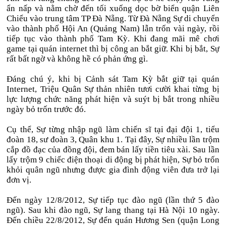
ẩn nấp và nằm chờ đến tối xuống dọc bờ biển quận Liên
Chiểu vào trung tâm TP Đà Nẵng. Từ Đà Nẵng Sự di chuyển
vào thành phố Hội An (Quảng Nam) lẫn trốn vài ngày, rồi
tiếp tục vào thành phố Tam Kỳ. Khi đang mãi mê chơi
game tại quán internet thì bị công an bắt giữ. Khi bị bắt, Sự
rất bất ngờ và không hề có phản ứng gì.
Đáng chú ý, khi bị Cảnh sát Tam Kỳ bắt giữ tại quán
Internet, Triệu Quân Sự thản nhiên tươi cười khai từng bị
lực lượng chức năng phát hiện và suýt bị bắt trong nhiều
ngày bỏ trốn trước đó.
Cụ thể, Sự từng nhập ngũ làm chiến sĩ tại đại đội 1, tiểu
đoàn 18, sư đoàn 3, Quân khu 1. Tại đây, Sự nhiều lần trộm
cắp đồ đạc của đồng đội, đem bán lấy tiền tiêu xài. Sau lần
lấy trộm 9 chiếc điện thoại di động bị phát hiện, Sự bỏ trốn
khỏi quân ngũ nhưng được gia đình động viên đưa trở lại
đơn vị.
Đến ngày 12/8/2012, Sự ​tiếp tục đào ngũ (lần thứ 5 đào
ngũ). Sau khi đào ngũ, Sự lang thang tại Hà Nội 10 ngày.
Đến chiều 22/8/2012, Sự đến quán Hương Sen (quận Long