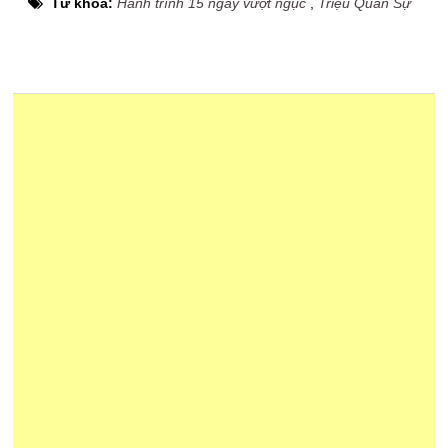
Từ khóa:
Hành trình 15 ngày vượt ngục
,
Triệu Quân Sự