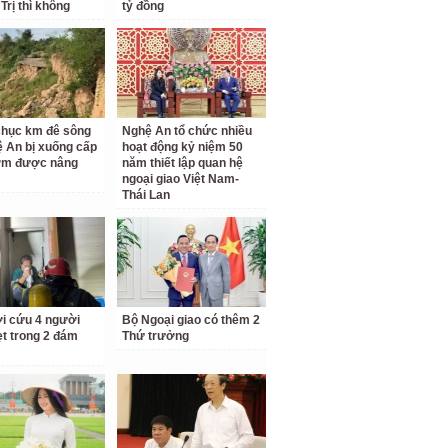
Trị thì không
tỷ đồng
hục km đê sông
Nghệ An tổ chức nhiều
 An bị xuống cấp
hoạt động kỷ niệm 50
ớm được nâng
năm thiết lập quan hệ
ngoại giao Việt Nam-
Thái Lan
ời cứu 4 người
Bộ Ngoại giao có thêm 2
t trong 2 đám
Thứ trưởng