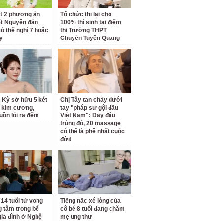
t 2 phương án
Tổ chức thi lại cho
ết Nguyên đán
100% thí sinh tại điểm
có thể nghỉ 7 hoặc
thi Trường THPT
y
Chuyên Tuyên Quang
 Kỳ sở hữu 5 két
Chị Tây tan chảy dưới
ữ kim cương,
tay "pháp sư gội đầu
uồn lôi ra đếm
Việt Nam": Day đâu
trúng đó, 20 massage
có thể là phê nhất cuộc
đời!
 14 tuổi tử vong
Tiếng nấc xé lòng của
 tâm trong bể
cô bé 8 tuổi đang chăm
ia đình ở Nghệ
mẹ ung thư