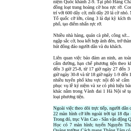
niệm Quốc kh
ánh 2-9. T
ại phố H
àng Ch
đ
ồng loạt trang ho
àng c
ờ hoa rực rỡ. Co
tr
í v
ới 600 d
ây c
ờ, mỗi d
ây 20 lá c
ờ nhỏ.
Tổ quốc cỡ lớn, c
ùng 3 lá
đ
ại kỳ k
ích th
phố, tạo
đi
ểm nhấn rực rỡ.
Nhiều nh
à hàng, quán cà phê, công s
ở...
ng
ập sắc cờ, hoa kết hợp
ánh
đ
èn, tr
ở th
àn
hút
đ
ông
đ
ảo ng
ư
ời d
ân và du khách.
Liên quan vi
ệc bảo
đ
ảm an ninh, an to
à
cấm
đư
ờng, hạn chế ph
ương ti
ện theo k
đ
ến 3 giờ 25-8, từ 17 giờ ng
ày 27
đ
ến 3
giờ ng
ày 30-8 và t
ừ 18 giờ ng
ày 1-9
đ
ến 
nhi
ều tuyến phố khu vực nội
đ
ô s
ẽ cấm 
phục vụ lễ kỷ niệm v
à xe có phù hi
ệu bả
kh
ác n
ằm trong V
ành
đai 1 H
à N
ội sẽ 
lo
ại ph
ương ti
ện.
Ngo
ài vi
ệc theo d
õi tr
ực tiếp, ng
ư
ời d
ân 
22 màn hình c
ỡ lớn ngo
ài tr
ời tại 18
đ
ịa
Trong
đ
ó, tr
ục V
ăn Cao - S
ân v
ận
đ
ộng 
H
ọc c
ó 7 màn hình; tuy
ến Nguyễn Th
Quảng tr
ư
ờng C
ách m
ạng Th
áng Tám có 