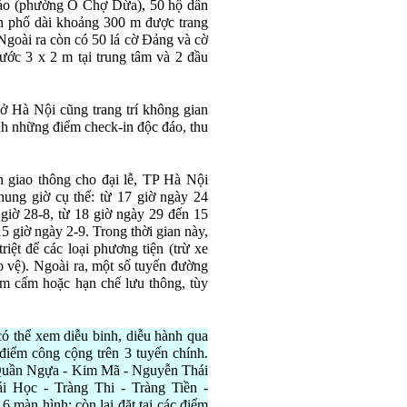
áo (ph
ư
ờng
Ô Ch
ợ Dừa), 50 hộ d
ân
n phố d
ài kho
ảng 300 m
đư
ợc trang
 Ngo
ài ra còn có 50 lá c
ờ
Đ
ảng v
à c
ờ
ư
ớc 3 x 2 m tại trung t
âm và 2
đ
ầu
 ở H
à N
ội c
ũng trang tr
í không gian
h nh
ững
đi
ểm check-in
đ
ộc
đ
áo, thu
n giao thông cho
đ
ại lễ, TP H
à N
ội
hung giờ cụ thể: từ 17 giờ ng
ày 24
 giờ 28-8, từ 18 giờ ng
ày 29
đ
ến 15
15 giờ ng
ày 2-9. Trong th
ời gian n
ày,
triệt
đ
ể c
ác lo
ại ph
ương ti
ện (trừ xe
o vệ). Ngo
ài ra, m
ột số tuyến
đư
ờng
tạm cấm hoặc hạn chế l
ưu th
ông, tùy
có th
ể xem diễu binh, diễu h
ành qua
đi
ểm c
ông c
ộng tr
ên 3 tuy
ến ch
ính.
Quần Ngựa - Kim M
ã - Nguy
ễn Th
ái
ái H
ọc - Tr
àng Thi - Tràng Ti
ền -
6 màn hình; còn l
ại
đ
ặt tại c
ác
đi
ểm