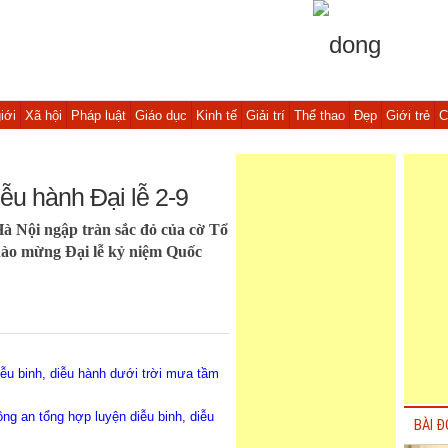
iới
Xã hội
Pháp luật
Giáo dục
Kinh tế
Giải trí
Thể thao
Đẹp
Giới trẻ
C
ễu hành Đại lễ 2-9
à Nội ngập tràn sắc đỏ của cờ Tổ
chào mừng Đại lễ kỷ niệm Quốc
iễu binh, diễu hành dưới trời mưa tầm
ng an tổng hợp luyện diễu binh, diễu
BÀI Đ