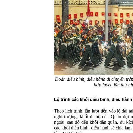
Đoàn diễu binh, diễu hành di chuyển trê
hợp luyện lần thứ 
Lộ tr
ình các kh
ối diễu binh, diễu h
ành
Theo l
ịch tr
ình, l
ần l
ư
ợt tiến v
ào l
ễ
đ
ài t
ạ
nghi tr
ư
ợng, khối
đi b
ộ của Qu
ân
đ
ội 
ngo
ài, sau
đ
ó
đ
ến khối d
ân quân, du kíc
các kh
ối diễu binh, diễu h
ành s
ẽ chia l
àm 