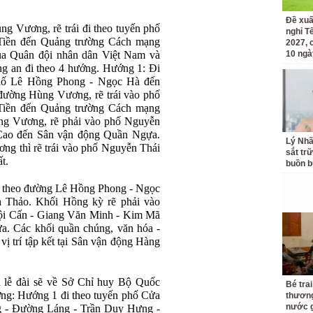
Đề xuấ
ùng V
ương, r
ẽ tr
ái
đi theo tuy
ến phố
nghỉ T
Ti
ền
đ
ến Quảng tr
ư
ờng C
ách m
ạng
2027, 
ủa Qu
ân
đ
ội nh
ân dân Vi
ệt Nam v
à
10 ngà
ng an
đi theo 4 hư
ớng. H
ư
ớng 1:
Đi
h
ố L
ê H
ồng Phong - Ngọc H
à
đ
ến
đư
ờng H
ùng V
ương, r
ẽ tr
ái vào ph
ố
Ti
ền
đ
ến Quảng tr
ư
ờng C
ách m
ạng
ng V
ương, r
ẽ phải v
ào ph
ố Nguyễn
Cao đ
ến S
ân v
ận
đ
ộng Quần Ngựa.
Lý Nhã
ơng th
ì r
ẽ tr
ái vào ph
ố Nguyễn Th
ái
sắt tr
t.
buồn b
 theo đư
ờng L
ê H
ồng Phong - Ngọc
h Th
ảo. Khối Hồng kỳ rẽ phải v
ào
ội Cấn - Giang V
ăn Minh - Kim M
ã
a. C
ác kh
ối quần ch
úng, v
ăn h
óa -
 vị tr
í t
ập kết tại S
ân v
ận
đ
ộng H
àng
 l
ễ
đ
ài s
ẽ về Sở Chỉ huy Bộ Quốc
Bé trai
ớng: H
ư
ớng 1
đi theo tuy
ến phố Cửa
thương
nước g
g -
Đư
ờng L
áng - Tr
ần Duy H
ưng -