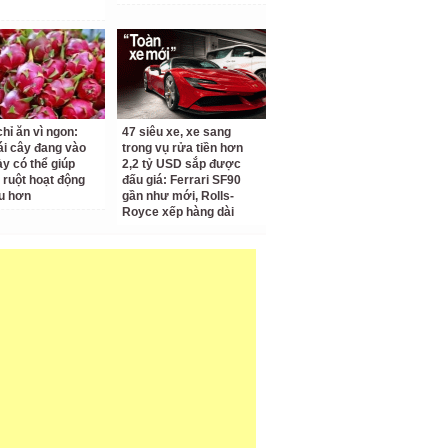
hỉ ăn vì ngon:
47 siêu xe, xe sang
rái cây đang vào
trong vụ rửa tiền hơn
y có thể giúp
2,2 tỷ USD sắp được
ruột hoạt động
đấu giá: Ferrari SF90
ru hơn
gần như mới, Rolls-
Royce xếp hàng dài