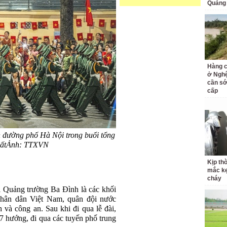
Quảng 
Hàng c
ở Nghệ
cần s
cấp
n đường phố Hà Nội trong buổi tổng
nhấtẢnh: TTXVN
Kịp th
mắc kẹ
cháy
i Quảng tr
ư
ờng Ba
Đ
ình là các kh
ối
nh
ân dân Vi
ệt Nam, qu
ân
đ
ội n
ư
ớc
h và công an. Sau khi
đi qua l
ễ
đ
ài,
7 h
ư
ớng,
đi qua c
ác tuy
ến phố trung