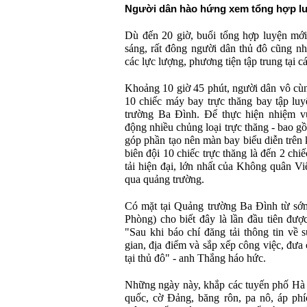
Ng
ư
ời d
ân hào h
ứng xem tổng hợp l
D
ù
đ
ến 20 giờ, buổi tổng hợp luyện mớ
s
áng, r
ất
đ
ông ng
ư
ời d
ân th
ủ
đ
ô c
ũng nh
c
ác l
ực l
ư
ợng, ph
ương ti
ện tập trung tại c
Khoảng 10 giờ 45 ph
út, ng
ư
ời d
ân vô cù
10 chi
ếc m
áy bay tr
ực th
ăng bay t
ập luy
tr
ư
ờng Ba
Đ
ình.
Đ
ể thực hiện nhiệm v
đ
ộng nhiều chủng loại trực th
ăng - bao g
ồ
góp ph
ần tạo n
ên màn bay bi
ểu diễn tr
ên 
bi
ên
đ
ội 10 chiếc trực th
ăng l
à
đ
ến 2 chi
tải hiện
đ
ại, lớn nhất của Kh
ông quân Vi
qua quảng tr
ư
ờng.
C
ó m
ặt tại Quảng tr
ư
ờng Ba
Đ
ình t
ừ sớ
Ph
òng) cho bi
ết
đ
ây là l
ần
đ
ầu ti
ên
đư
ợ
"Sau khi b
áo chí
đăng t
ải th
ông tin v
ề s
gian,
đ
ịa
đi
ểm v
à s
ắp xếp c
ông vi
ệc,
đưa 
t
ại thủ
đ
ô" - anh Th
ắng h
áo h
ức.
Những ng
ày này, kh
ắp c
ác tuy
ến phố H
à
quốc, cờ
Đ
ảng, b
ăng r
ôn, pa nô, áp ph