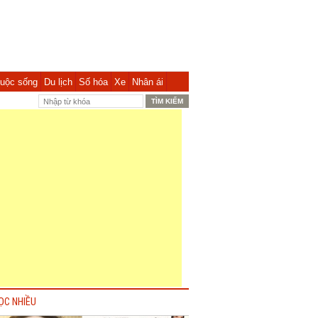
uộc sống
Du lịch
Số hóa
Xe
Nhân ái
ỌC NHIỀU