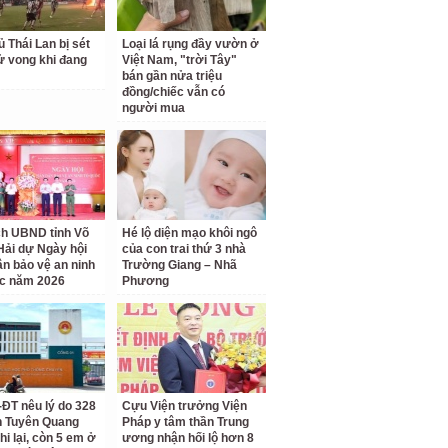
ủ Thái Lan bị sét
Loại lá rụng đầy vườn ở
ử vong khi đang
Việt Nam, "trời Tây"
bán gần nửa triệu
đồng/chiếc vẫn có
người mua
ch UBND tỉnh Võ
Hé lộ diện mạo khôi ngô
Hải dự Ngày hội
của con trai thứ 3 nhà
ân bảo vệ an ninh
Trường Giang – Nhã
c năm 2026
Phương
ĐT nêu lý do 328
Cựu Viện trưởng Viện
nh Tuyên Quang
Pháp y tâm thần Trung
hi lại, còn 5 em ở
ương nhận hối lộ hơn 8