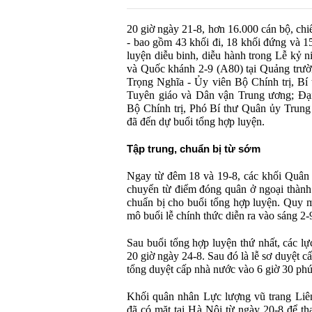
20 giờ ng
ày 21-8, h
ơn 16.000 c
án b
ộ, chi
- bao g
ồm 43 khối
đi, 18 kh
ối
đ
ứng v
à 1
luyện diễu binh, diễu h
ành trong L
ễ kỷ n
và Qu
ốc kh
ánh 2-9 (A80) t
ại Quảng tr
ư
ờ
Trọng Ngh
ĩa -
Ủy vi
ên B
ộ Ch
ính tr
ị, B
í
Tuy
ên giáo và Dân v
ận Trung
ương; Đ
ạ
B
ộ Ch
ính tr
ị, Ph
ó Bí th
ư Qu
ân
ủy Trun
đ
ã
đ
ến dự buổi tổng hợp luyện.
Tập trung, chuẩn bị từ sớm
Ngay từ
đ
êm 18 và 19-8, các kh
ối Qu
â
chuy
ển từ
đi
ểm
đ
óng quân
ở ngoại th
ành
chuẩn bị cho buổi tổng hợp luyện. Quy 
m
ô bu
ổi lễ ch
ính th
ức diễn ra v
ào sáng 2-
Sau bu
ổi tổng hợp luyện thứ nhất, c
ác l
ự
20 gi
ờ ng
ày 24-8. Sau
đ
ó là l
ễ s
ơ duy
ệt c
t
ổng duyệt cấp nh
à n
ư
ớc v
ào 6 gi
ờ 30 ph
ú
Kh
ối qu
ân nhân L
ực l
ư
ợng v
ũ trang Li
ê
đ
ã có m
ặt tại H
à N
ội từ ng
ày 20-8
đ
ể th