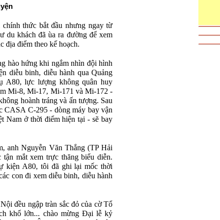
uyện
i ch
ính th
ức bắt
đ
ầu nh
ưng ngay t
ừ
ư du kh
ách
đ
ã ùa ra
đư
ờng
đ
ể xem
ác
đ
ịa
đi
ểm theo kế hoạch.
ng hào h
ứng khi ngắm nh
ìn
đ
ội h
ình
ện diễu binh, diễu h
ành qua Qu
ảng
ụ A80, lực l
ư
ợng kh
ông quân huy
m Mi-8, Mi-17, Mi-171 v
à Mi-172 -
không hoành tráng và
ấn t
ư
ợng. Sau
ếc CASA C-295 - d
òng máy bay v
ận
ệt Nam ở thời
đi
ểm hiện tại - sẽ bay
m, anh Nguyễn V
ăn Th
ắng (TP Hải
c tận mắt xem trực th
ăng bi
ểu diễn.
ự kiện A80, t
ôi
đ
ã ghi l
ại mốc thời
c
ác con
đi xem di
ễu binh, diễu h
ành
 N
ội
đ
ều ngập tr
àn s
ắc
đ
ỏ của cờ Tổ
ích kh
ổ lớn... ch
ào m
ừng
Đ
ại lễ kỷ