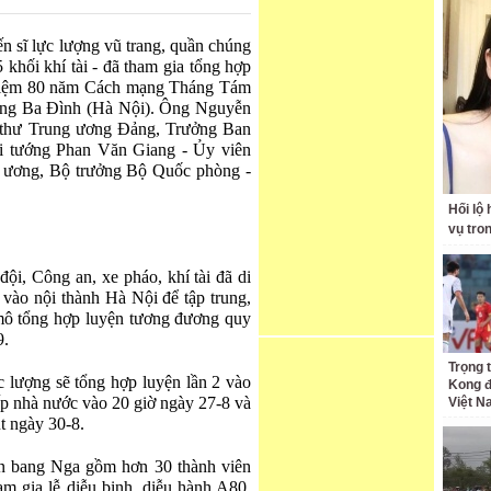
ến s
ĩ l
ực l
ư
ợng v
ũ trang, qu
ần ch
úng
5 kh
ối kh
í tài -
đ
ã tham gia t
ổng hợp
iệm 80 n
ăm C
ách m
ạng Th
áng Tám
ng Ba
Đ
ình (Hà N
ội).
Ông Nguy
ễn
 th
ư Trung ương Đ
ảng, Tr
ư
ởng Ban
i t
ư
ớng Phan V
ăn Giang -
Ủy vi
ên
g
ương, B
ộ tr
ư
ởng Bộ Quốc ph
òng -
Hối lộ
vụ tro
n
đ
ội, C
ông an, xe pháo, khí tài
đ
ã di
 vào n
ội th
ành Hà N
ội
đ
ể tập trung,
m
ô t
ổng hợp luyện t
ương đương quy
9.
Trọng 
c l
ư
ợng sẽ tổng hợp luyện lần 2 v
ào
Kong đ
ấp nh
à n
ư
ớc v
ào 20 gi
ờ ng
ày 27-8 và
Việt 
t ngày 30-8.
n bang Nga g
ồm h
ơn 30 th
ành viên
am gia lễ diễu binh, diễu h
ành A80.