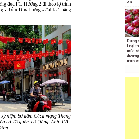
An
ờng
đua F1. Hư
ớng 2
đi theo l
ộ tr
ình
g - Tr
ần Duy H
ưng - đ
ại lộ Th
ăng
Đừng c
Loại t
mùa nà
đường 
trơn t
 kỷ niệm 80 năm Cách mạng Tháng
của cờ Tổ quốc, cờ Đảng. Ảnh: Đỗ
ương