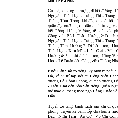
t
âm TP Hà N
ội.
Cụ thể, khối nghi tr
ư
ợng
đi h
ết
đư
ờng H
Nguyễn Th
ái H
ọc - Tr
àng Thi - Tràng 
Th
áng Tám. Trong khi
đ
ó, kh
ối
đi b
ộ c
quân
đ
ội n
ư
ớc ngo
ài, dân quân t
ự vệ, c
ô
h
ết
đư
ờng H
ùng V
ương, r
ẽ phải v
ào p
C
ông viên Bách Th
ảo. H
ư
ớng 2:
Đi h
ết
Nguyễn Th
ái H
ọc - Tr
àng Thi - Tràng 
Th
áng Tám. H
ư
ớng 3:
Đi h
ết
đư
ờng H
ù
Th
ái H
ọc - Kim M
ã - Li
ễu Giai - V
ăn 
H
ư
ớng 4: Sau khi
đi h
ết
đư
ờng H
ùng V
ư
H
ọc - L
ê Du
ẩn
đ
ến C
ông viên Th
ống Nhấ
Khối Cảnh s
át c
ơ đ
ộng, kỵ binh rẽ phải
đi
H
à, v
ề vị tr
í t
ập kết tại C
ông viên Bác
đư
ờng L
ê H
ồng Phong,
đi theo đư
ờng
Đ
- Li
ễu Giai
đ
ến S
ân v
ận
đ
ộng Quần Ngự
th
ể thao
đi th
ẳng theo ng
õ Hàng Cháo v
ề
Đ
ẫy.
Tuyến xe t
ăng, b
ánh xích sau khi
đi qua
ph
òng. Tuy
ến xe b
ánh l
ốp chia l
àm 2 h
ư
Bắc - Nghi T
àm - Âu C
ơ - V
õ Chí Côn