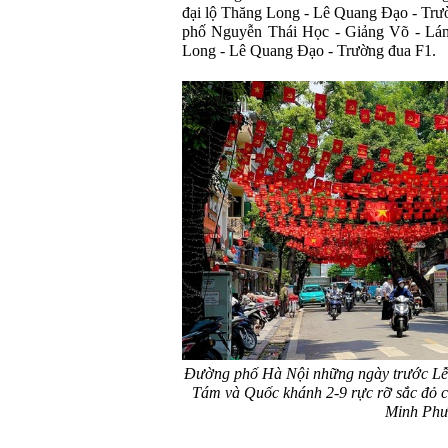
đ
ại lộ Th
ăng Long - L
ê Quang
Đ
ạo - Tr
ư
ph
ố Nguyễn Th
ái H
ọc - Giảng V
õ - Lán
Long - L
ê Quang
Đ
ạo - Tr
ư
ờng
đua F1.
Đường phố Hà Nội những ngày trước Lễ
Tám và Quốc khánh 2-9 rực rỡ sắc đỏ 
Minh Ph