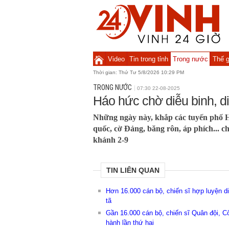
Video
Tin trong tỉnh
Trong nước
Thế g
Thời gian:
Thứ Tư 5/8/2026 10:29 PM
TRONG NƯỚC
07:30 22-08-2025
Háo hức chờ diễu binh, di
Những ngày này, khắp các tuyến phố H
quốc, cờ Đảng, băng rôn, áp phích... 
khánh 2-9
TIN LIÊN QUAN
Hơn 16.000 cán bộ, chiến sĩ hợp luyện d
tã
Gần 16.000 cán bộ, chiến sĩ Quân đội, Cô
hành lần thứ hai