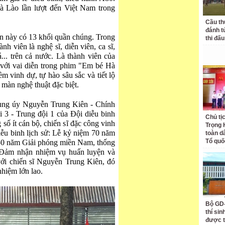
à Lào l
ần l
ư
ợt
đ
ến Việt Nam trong
Cầu th
đánh t
n n
ày có 13 kh
ối quần ch
úng. Trong
thi đấu
ành viên là ngh
ệ s
ĩ, di
ễn vi
ên, ca s
ĩ,
á... trên c
ả n
ư
ớc. L
à thành viên c
ủa
 với vai diễn trong phim "Em b
é Hà
ềm vinh dự, tự h
ào sâu s
ắc v
à ti
ết lộ
 m
àn ngh
ệ thuật
đ
ặc biệt.
rung úy Nguy
ễn Trung Ki
ên - Chính
i 3 - Trung
đ
ội 1 của
Đ
ội diễu binh
Chủ tị
g số
ít cán b
ộ, chiến s
ĩ đ
ặc c
ông vinh
Trọng 
iễu binh lịch sử: Lễ kỷ niệm 70 n
ăm
toàn d
Tổ quố
50 n
ăm Gi
ải ph
óng mi
ền Nam, thống
Đ
ảm nhận nhiệm vụ huấn luyện v
à
với chiến s
ĩ Nguy
ễn Trung Ki
ên,
đ
ó
nhi
ệm lớn lao.
Bộ GD-
thí si
được t