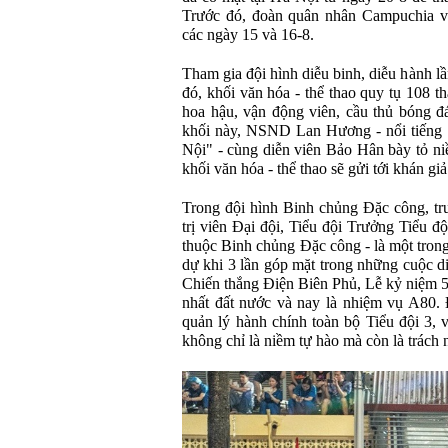
Tr
ư
ớc
đ
ó,
đo
àn quân nhân Campuchia v
c
ác ngày 15 và 16-8.
Tham gia
đ
ội h
ình di
ễu binh, diễu h
ành l
ầ
đ
ó, kh
ối v
ăn h
óa - th
ể thao quy tụ 108 th
hoa h
ậu, vận
đ
ộng vi
ên, c
ầu thủ b
óng
đ
khối n
ày, NSND Lan H
ương - n
ổi tiếng
N
ội" - c
ùng di
ễn vi
ên B
ảo H
ân bày t
ỏ ni
khối v
ăn h
óa - th
ể thao sẽ gửi tới kh
án gi
ả
Trong
đ
ội h
ình Binh ch
ủng
Đ
ặc c
ông, t
tr
ị vi
ên
Đ
ại
đ
ội, Tiểu
đ
ội Tr
ư
ởng Tiểu
đ
ộ
thuộc Binh chủng
Đ
ặc c
ông - là m
ột tron
d
ự khi 3 lần g
óp m
ặt trong những cuộc d
Chi
ến thắng
Đi
ện Bi
ên Ph
ủ, Lễ kỷ niệm 
nhất
đ
ất n
ư
ớc v
à nay là nhi
ệm vụ A80.
qu
ản l
ý hành chính toàn b
ộ Tiểu
đ
ội 3, 
không ch
ỉ l
à ni
ềm tự h
ào mà còn là trách 