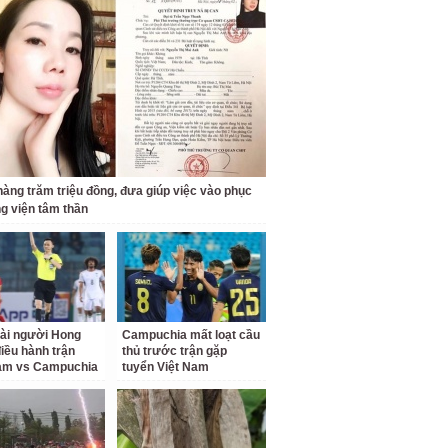
 hàng trăm triệu đồng, đưa giúp việc vào phục
ng viện tâm thần
tài người Hong
Campuchia mất loạt cầu
iều hành trận
thủ trước trận gặp
Nam vs Campuchia
tuyển Việt Nam