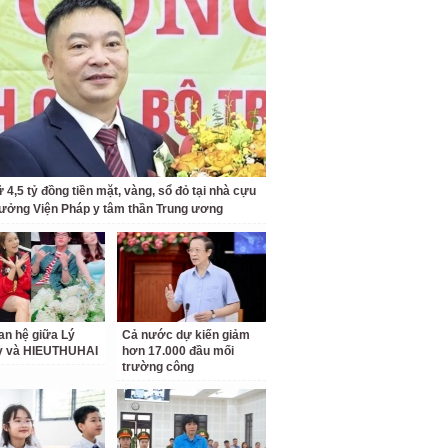
 4,5 tỷ đồng tiền mặt, vàng, sổ đỏ tại nhà cựu
rưởng Viện Pháp y tâm thần Trung ương
an hệ giữa Lý
Cả nước dự kiến giảm
ỳ và HIEUTHUHAI
hơn 17.000 đầu mối
trường công