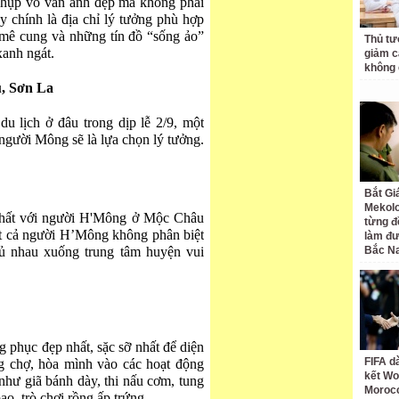
chụp vô vàn ảnh đẹp mà không phải
y chính là địa chỉ lý tưởng phù hợp
 mê cung và những tín đồ “sống ảo”
Thủ tư
anh ngát.
giảm cá
không 
, Sơn La
u lịch ở đâu trong dịp lễ 2/9, một
người Mông sẽ là lựa chọn lý tưởng.
Bắt Gi
Mekolo
 nhất với người H'Mông ở Mộc Châu
từng đ
tất cả người H’Mông không phân biệt
làm đư
c rủ nhau xuống trung tâm huyện vui
Bắc N
g phục đẹp nhất, sặc sỡ nhất để diện
FIFA d
g chợ, hòa mình vào các hoạt động
kết Wo
 như giã bánh dày, thi nấu cơm, tung
Moroc
 pao, trò chơi rồng ấp trứng…