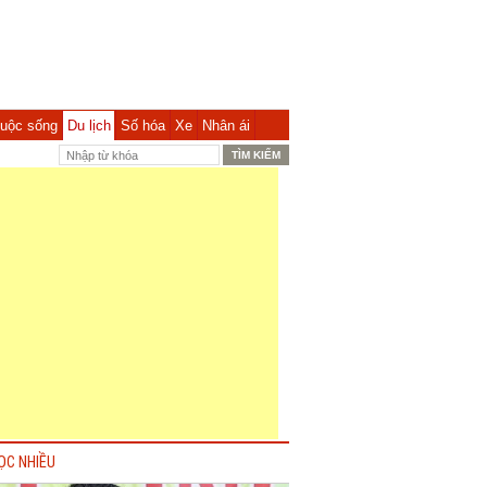
uộc sống
Du lịch
Số hóa
Xe
Nhân ái
ỌC NHIỀU