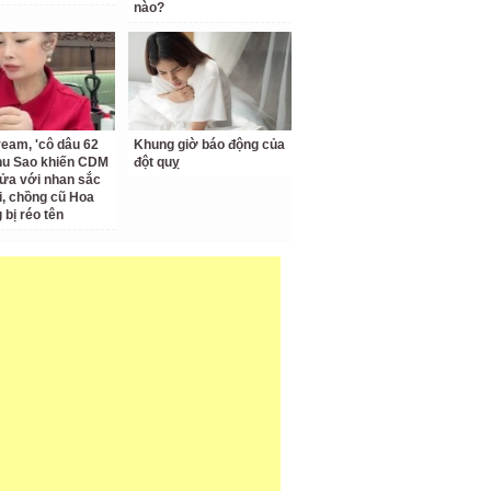
nào?
ream, 'cô dâu 62
Khung giờ báo động của
Thu Sao khiến CDM
đột quỵ
ửa với nhan sắc
ại, chồng cũ Hoa
bị réo tên