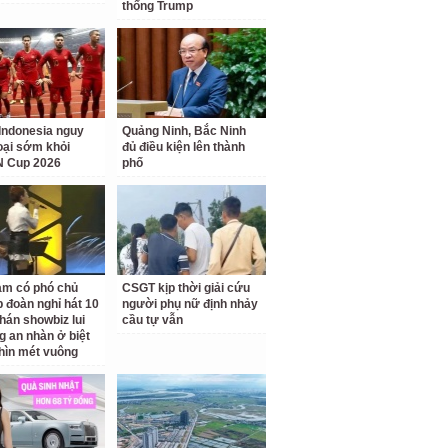
thống Trump
Indonesia nguy
Quảng Ninh, Bắc Ninh
loại sớm khỏi
đủ điều kiện lên thành
 Cup 2026
phố
am có phó chủ
CSGT kịp thời giải cứu
p đoàn nghỉ hát 10
người phụ nữ định nhảy
hán showbiz lui
cầu tự vẫn
g an nhàn ở biệt
hìn mét vuông