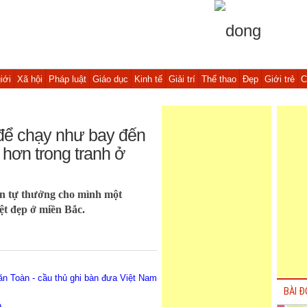
iới
Xã hội
Pháp luật
Giáo dục
Kinh tế
Giải trí
Thể thao
Đẹp
Giới trẻ
C
 để chạy như bay đến
hơn trong tranh ở
bạn tự thưởng cho mình một
ệt đẹp ở miền Bắc.
n Toàn - cầu thủ ghi bàn đưa Việt Nam
BÀI Đ