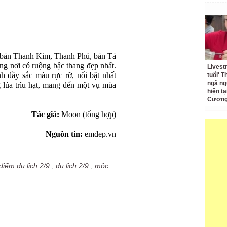
 bản Thanh Kim, Thanh Phú, bản Tả
g nơi có ruộng bậc thang đẹp nhất.
Livest
h đầy sắc màu rực rỡ, nổi bật nhất
tuổi' 
ngã ng
 lúa trĩu hạt, mang đến một vụ mùa
hiện t
Cương 
Tác giả:
Moon (tổng hợp)
Nguồn tin:
emdep.vn
điểm du lịch 2/9
,
du lịch 2/9
,
mộc