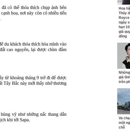
 đã có thể thỏa thích chụp ảnh bên
Hoa h
cạnh hoa, nơi này còn có nhiều tiểu
Thúy đ
Royce
.
ngày s
hạn 10
giá quy
đồng
để du khách thỏa thích hòa mình vào
đất cao nguyên, lại được chìm đắm
Những
y từ khoảng tháng 9 trở đi để được
giả tìn
trên p
ất Tây Bắc này mới thấy nhớ thương
, hùng vỹ như những nấc thang dẫn
Va chạ
lịch khi tới Sapa.
một ng
chỗ