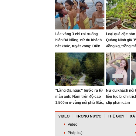
Lắc vàng 3 chỉ rơi xuống
Loại quả đặc sản
biển Đà Nẵng, nữ du khách
Quảng Ninh giá 3
bật khóc, tuyệt vọng: Diễn
đồng/kg, trồng mộ
biến bất ngờ sau đó
nhiều năm, vào c
bonsai giúp chiêu
"Làng địa ngục" bước ra từ
Nữ du khách nổi 
màn ảnh: Nằm trên độ cao
liên tục bị chỉ trí
1.500m ở vùng núi phía Bắc,
clip phản cảm
dân làng từng sống trong "3
không"
VIDEO
TRONG NƯỚC
THẾ GIỚI
XÃ
Video
Pháp luật