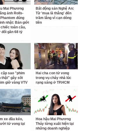
ậu Mai Phương
Bất động sản Nghệ An:
ăng ảnh Rolls-
Từ 'mua là thắng' đến
 Phantom đúng
trầm lắng vì cạn dòng
inh nhật: Bản giới
tiền
 chiếc toàn cầu,
 đổi gần 68 tỷ
 cặp sao "phim
Hai cha con tử vong
h thật" gây sốt
trong vụ cháy nhà lúc
him giờ vàng VTV
rạng sáng ở TP.HCM
m xe đầu kéo,
Hoa hậu Mai Phương
ười tử vong tại
Thúy từng xuất hiện tại
những doanh nghiệp