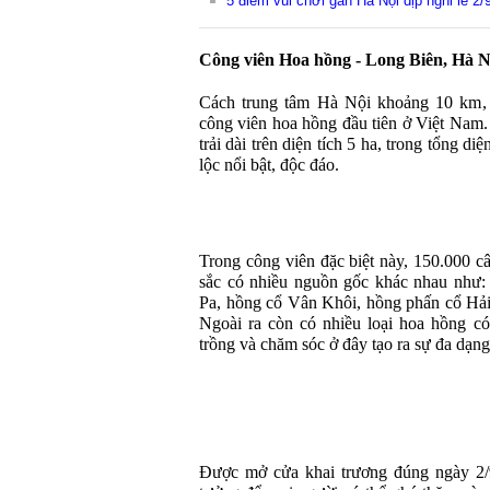
5 điểm vui chơi gần Hà Nội dịp nghỉ lễ 2/
Công viên Hoa hồng - Long Biên, Hà N
Cách trung tâm Hà Nội khoảng 10 km, 
công viên hoa hồng đầu tiên ở Việt Nam
trải dài trên diện tích 5 ha, trong tổng d
lộc nổi bật, độc đáo.
Trong công viên đặc biệt này, 150.000 c
sắc có nhiều nguồn gốc khác nhau như:
Pa, hồng cổ Vân Khôi, hồng phấn cổ H
Ngoài ra còn có nhiều loại hoa hồng c
trồng và chăm sóc ở đây tạo ra sự đa dạn
Được mở cửa khai trương đúng ngày 2/9,