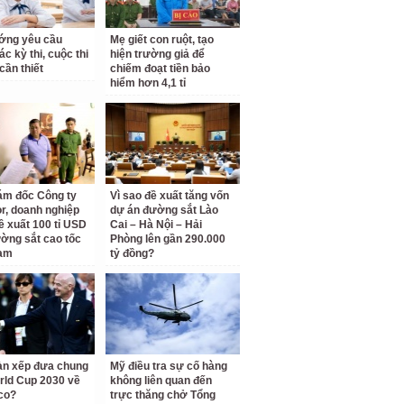
ớng yêu cầu
Mẹ giết con ruột, tạo
c kỳ thi, cuộc thi
hiện trường giả để
cần thiết
chiếm đoạt tiền bảo
hiểm hơn 4,1 tỉ
ám đốc Công ty
Vì sao đề xuất tăng vốn
r, doanh nghiệp
dự án đường sắt Lào
ề xuất 100 tỉ USD
Cai – Hà Nội – Hải
ờng sắt cao tốc
Phòng lên gần 290.000
am
tỷ đồng?
àn xếp đưa chung
Mỹ điều tra sự cố hàng
rld Cup 2030 về
không liên quan đến
co?
trực thăng chở Tổng