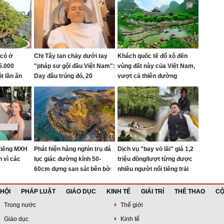
 có ở
Chị Tây tan chảy dưới tay
Khách quốc tế đổ xô đến
5.000
"pháp sư gội đầu Việt Nam":
vùng đất này của Việt Nam,
t lần ăn
Day đâu trúng đó, 20
vượt cả thiên đường
hậu làm
massage có thể là phê nhất
Maldives
 tài
cuộc đời!
tiếng MXH
Phát hiện hàng nghìn trụ đá
Dịch vụ "bay vỏ lãi" giá 1,2
ch vì các
lục giác đường kính 50-
triệu đồng/lượt từng được
60cm dựng san sát bên bờ
nhiều người nổi tiếng trải
biển Việt Nam: Là kỳ quan
nghiệm ở miền Tây bị yêu
hiếm gặp trên thế giới, đã
cầu tạm dừng
 HỘI
PHÁP LUẬT
GIÁO DỤC
KINH TẾ
GIẢI TRÍ
THỂ THAO
CỘ
hơn 2 triệu năm tuổi
Trong nước
Thế giới
Giáo dục
Kinh tế