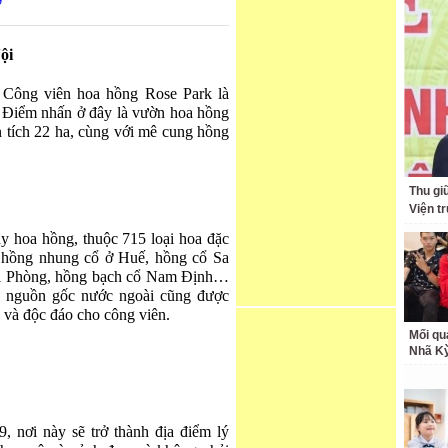
9
ội
Công viên hoa hồng Rose Park là
. Điểm nhấn ở đây là vườn hoa hồng
iện tích 22 ha, cùng với mê cung hồng
Thu giữ
Viện t
ây hoa hồng, thuộc 715 loại hoa đặc
 hồng nhung cổ ở Huế, hồng cổ Sa
ải Phòng, hồng bạch cổ Nam Định…
ó nguồn gốc nước ngoài cũng được
g và độc đáo cho công viên.
Mối qu
Nhã K
 nơi này sẽ trở thành địa điểm lý