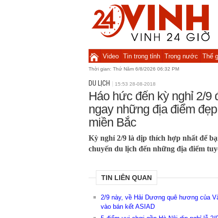
Video
Tin trong tỉnh
Trong nước
Thế g
Thời gian:
Thứ Năm 6/8/2026 06:32 PM
DU LỊCH
15:53 28-08-2018
Háo hức đến kỳ nghỉ 2/9
ngay những địa điểm đẹp 
miền Bắc
Kỳ nghỉ 2/9 là dịp thích hợp nhất để 
chuyến du lịch đến những địa điểm tuy
TIN LIÊN QUAN
2/9 này, về Hải Dương quê hương của Vă
vào bán kết ASIAD