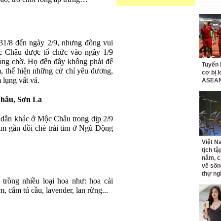
 31/8 đến ngày 2/9, nhưng đông vui
ộc Châu được tổ chức vào ngày 1/9
ong chờ. Họ đến đây không phải để
Tuyển 
m, thể hiện những cử chỉ yêu đương,
cơ bị 
 lụng vất vả.
ASEAN
Châu, Sơn La
 dẫn khác ở Mộc Châu trong dịp 2/9
ằm gần đồi chè trái tim ở Ngũ Động
Việt N
tịch tậ
năm, c
về sốn
thự ng
trồng nhiều loại hoa như: hoa cải
m, cẩm tú cầu, lavender, lan rừng...