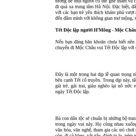
tưởng để mọi người có thể ghé thăm và 
đi quá xa trung tâm Hà Nội. Đặc biệt, đâ
với các bạn trẻ yêu thích khám phá vượt
đến đắm mình với không gian mơ mộng, x
Tết Độc lập người H'Mông - Mộc Châu
Nếu bạn đăng băn khoăn chưa biết nên d
chuyến đi Mộc Châu vui Tết Độc lập với 
Đây là một trong hai dịp lễ quan trọng
bên cạnh Tết cổ truyền. Trong dịp này, 
già trẻ, gái trai, giàu nghèo lại nô nứ
ngày Tết Độc lập.
Bà con dân tộc sẽ chuẩn bị những bộ tran
trong ngày vui này. Họ cùng nhau xuốn
văn hóa, văn nghệ, tham gia các trò chơi
còn, đi cà kheo, vật gậy, đánh tu lu, ném