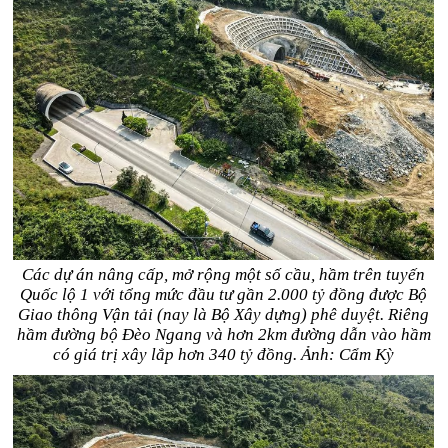
Các dự án nâng cấp, mở rộng một số cầu, hầm trên tuyến
Quốc lộ 1 với tổng mức đầu tư gần 2.000 tỷ đồng được Bộ
Giao thông Vận tải (nay là Bộ Xây dựng) phê duyệt. Riêng
hầm đường bộ Đèo Ngang và hơn 2km đường dẫn vào hầm
có giá trị xây lắp hơn 340 tỷ đồng. Ảnh: Cẩm Kỳ