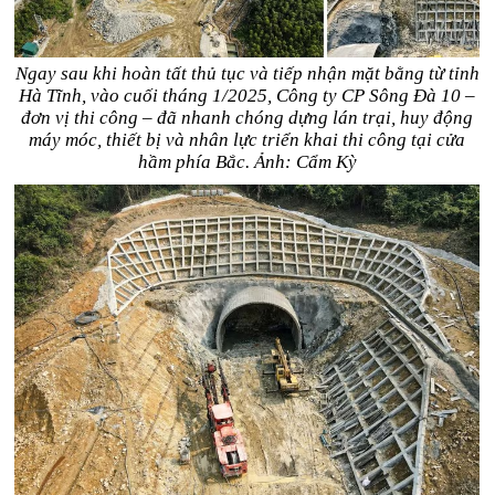
Ngay sau khi hoàn tất thủ tục và tiếp nhận mặt bằng từ tỉnh
Hà Tĩnh, vào cuối tháng 1/2025, Công ty CP Sông Đà 10 –
đơn vị thi công – đã nhanh chóng dựng lán trại, huy động
máy móc, thiết bị và nhân lực triển khai thi công tại cửa
hầm phía Bắc. Ảnh: Cẩm Kỳ