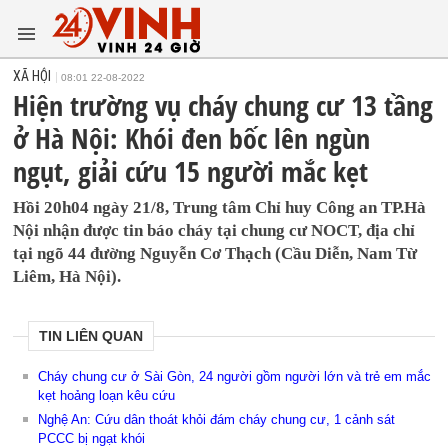
XÃ HỘI
08:01 22-08-2022
Hiện trường vụ cháy chung cư 13 tầng
ở Hà Nội: Khói đen bốc lên ngùn
ngụt, giải cứu 15 người mắc kẹt
Hồi 20h04 ngày 21/8, Trung tâm Chỉ huy Công an TP.Hà
Nội nhận được tin báo cháy tại chung cư NOCT, địa chỉ
tại ngõ 44 đường Nguyễn Cơ Thạch (Cầu Diễn, Nam Từ
Liêm, Hà Nội).
TIN LIÊN QUAN
Cháy chung cư ở Sài Gòn, 24 người gồm người lớn và trẻ em mắc
kẹt hoảng loạn kêu cứu
Nghệ An: Cứu dân thoát khỏi đám cháy chung cư, 1 cảnh sát
PCCC bị ngạt khói