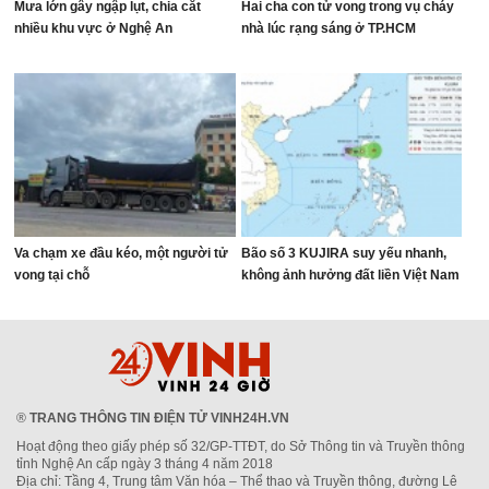
Mưa lớn gây ngập lụt, chia cắt
Hai cha con tử vong trong vụ cháy
nhiều khu vực ở Nghệ An
nhà lúc rạng sáng ở TP.HCM
Va chạm xe đầu kéo, một người tử
Bão số 3 KUJIRA suy yếu nhanh,
vong tại chỗ
không ảnh hưởng đất liền Việt Nam
®
TRANG THÔNG TIN ĐIỆN TỬ VINH24H.VN
Hoạt động theo giấy phép số 32/GP-TTĐT, do Sở Thông tin và Truyền thông
tỉnh Nghệ An cấp ngày 3 tháng 4 năm 2018
Địa chỉ: Tầng 4, Trung tâm Văn hóa – Thể thao và Truyền thông, đường Lê