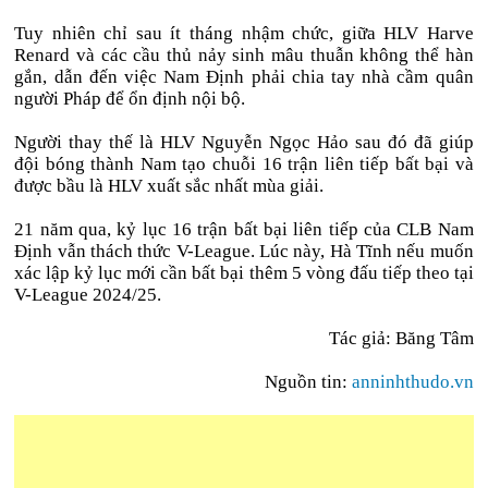
Tuy nhiên chỉ sau ít tháng nhậm chức, giữa HLV Harve
Renard và các cầu thủ nảy sinh mâu thuẫn không thể hàn
gắn, dẫn đến việc Nam Định phải chia tay nhà cầm quân
người Pháp để ổn định nội bộ.
Người thay thế là HLV Nguyễn Ngọc Hảo sau đó đã giúp
đội bóng thành Nam tạo chuỗi 16 trận liên tiếp bất bại và
được bầu là HLV xuất sắc nhất mùa giải.
21 năm qua, kỷ lục 16 trận bất bại liên tiếp của CLB Nam
Định vẫn thách thức V-League. Lúc này, Hà Tĩnh nếu muốn
xác lập kỷ lục mới cần bất bại thêm 5 vòng đấu tiếp theo tại
V-League 2024/25.
Tác giả: Băng Tâm
Nguồn tin:
anninhthudo.vn