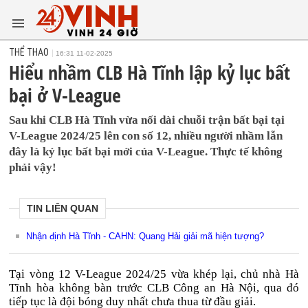
THỂ THAO
16:31 11-02-2025
Hiểu nhầm CLB Hà Tĩnh lập kỷ lục bất
bại ở V-League
Sau khi CLB Hà Tĩnh vừa nối dài chuỗi trận bất bại tại
V-League 2024/25 lên con số 12, nhiều người nhầm lẫn
đây là kỷ lục bất bại mới của V-League. Thực tế không
phải vậy!
TIN LIÊN QUAN
Nhận định Hà Tĩnh - CAHN: Quang Hải giải mã hiện tượng?
Tại vòng 12 V-League 2024/25 vừa khép lại, chủ nhà Hà
Tĩnh hòa không bàn trước CLB Công an Hà Nội, qua đó
tiếp tục là đội bóng duy nhất chưa thua từ đầu giải.