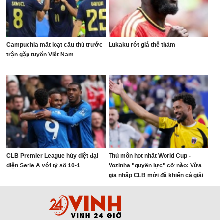
Campuchia mất loạt cầu thủ trước
Lukaku rớt giá thê thảm
trận gặp tuyển Việt Nam
CLB Premier League hủy diệt đại
Thủ môn hot nhất World Cup -
diện Serie A với tỷ số 10-1
Vozinha "quyền lực" cỡ nào: Vừa
gia nhập CLB mới đã khiến cả giải
đấu phải sửa luật