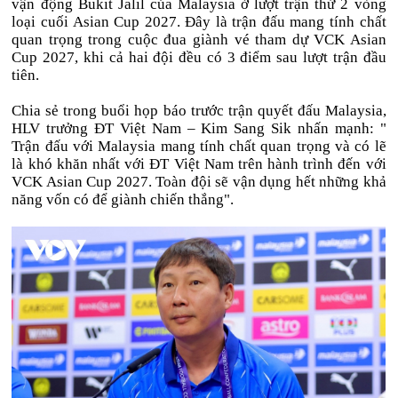
vận động Bukit Jalil của Malaysia ở lượt trận thứ 2 vòng
loại cuối Asian Cup 2027. Đây là trận đấu mang tính chất
quan trọng trong cuộc đua giành vé tham dự VCK Asian
Cup 2027, khi cả hai đội đều có 3 điểm sau lượt trận đầu
tiên.
Chia sẻ trong buổi họp báo trước trận quyết đấu Malaysia,
HLV trưởng ĐT Việt Nam – Kim Sang Sik nhấn mạnh: "
Trận đấu với Malaysia mang tính chất quan trọng và có lẽ
là khó khăn nhất với ĐT Việt Nam trên hành trình đến với
VCK Asian Cup 2027. Toàn đội sẽ vận dụng hết những khả
năng vốn có để giành chiến thắng".