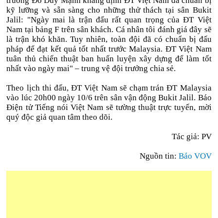
trưởng Đỗ Duy Mạnh khẳng định ĐT Việt Nam đã chuẩn bị
kỹ lưỡng và sẵn sàng cho những thử thách tại sân Bukit
Jalil: "Ngày mai là trận đấu rất quan trọng của ĐT Việt
Nam tại bảng F trên sân khách. Cá nhân tôi đánh giá đây sẽ
là trận khó khăn. Tuy nhiên, toàn đội đã có chuẩn bị đấu
pháp để đạt kết quả tốt nhất trước Malaysia. ĐT Việt Nam
tuân thủ chiến thuật ban huấn luyện xây dựng để làm tốt
nhất vào ngày mai" – trung vệ đội trưởng chia sẻ.
Theo lịch thi đấu, ĐT Việt Nam sẽ chạm trán ĐT Malaysia
vào lúc 20h00 ngày 10/6 trên sân vận động Bukit Jalil. Báo
Điện tử Tiếng nói Việt Nam sẽ tường thuật trực tuyến, mời
quý độc giả quan tâm theo dõi.
Tác giả: PV
Nguồn tin:
Báo VOV