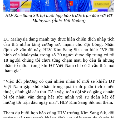
HLV Kim Sang Sik tại buổi họp báo trước trận đấu với ĐT
Malaysia. (Ảnh: Hải Hoàng)
ĐT Malaysia đang mạnh tay thực hiện chiến dịch nhập tịch
cầu thủ nhằm tăng cường sức mạnh cho đội bóng. Nhận
định về vấn đề này, HLV Kim Sang Sik cho biết: "Về đội
hình của Malaysia, trong số 30 người được tập trung có tới
18 người chúng tôi chưa từng chạm mặt, họ đều là những
nhân tố mới. Trong khi ĐT Việt Nam chỉ có 5 cầu thủ mới
tham gia”.
“Việc đối phương có quá nhiều nhân tố mới sẽ khiến ĐT
Việt Nam gặp khó khăn trong quá trình phân tích chiến
thuật, đánh giá cầu thủ. Dẫu vậy, toàn đội sẽ cố gắng chuẩn
bị tốt nhất, vận dụng hết sức mình với sự đoàn kết để
hướng tới trận đấu ngày mai", HLV Kim Sang Sik nói thêm.
Tham dự buổi họp báo cùng HLV trưởng Kim Sang Sik, đội