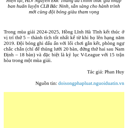
Hiện tại, HLV Nguyễn Đức Thắng đã chính thức gia nhập
ban huấn luyện CLB Bắc Ninh, sẵn sàng cho hành trình
mới cùng đội bóng giàu tham vọng
Trong mùa giải 2024-2025, Hồng Lĩnh Hà Tĩnh kết thúc ở
vị trí thứ 5 – thành tích tốt nhất kể từ khi họ lên hạng năm
2019. Đội bóng ghi dấu ấn với lối chơi gắn kết, phòng ngự
chắc chắn (chỉ để thủng lưới 20 bàn, đứng thứ hai sau Nam
Định – 18 bàn) và đặc biệt là kỷ lục V-League với 15 trận
hòa trong một mùa giải.
Tác giả: Phan Huy
Nguồn tin:
doisongphapluat.nguoiduatin.vn