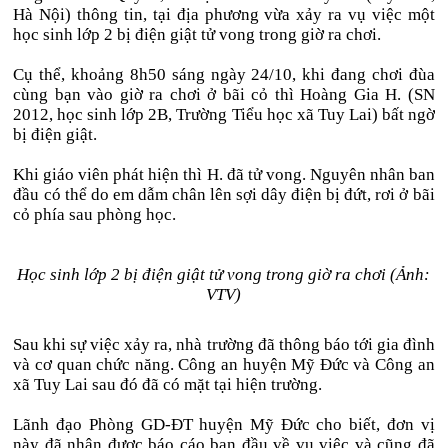
Hà Nội) thông tin, tại địa phương vừa xảy ra vụ việc một
học sinh lớp 2 bị điện giật tử vong trong giờ ra chơi.
Cụ thể, khoảng 8h50 sáng ngày 24/10, khi đang chơi đùa
cùng bạn vào giờ ra chơi ở bãi cỏ thì Hoàng Gia H. (SN
2012, học sinh lớp 2B, Trường Tiểu học xã Tuy Lai) bất ngờ
bị điện giật.
Khi giáo viên phát hiện thì H. đã tử vong. Nguyên nhân ban
đầu có thể do em dẫm chân lên sợi dây điện bị đứt, rơi ở bãi
cỏ phía sau phòng học.
Học sinh lớp 2 bị điện giật tử vong trong giờ ra chơi (Ảnh:
VTV)
Sau khi sự việc xảy ra, nhà trường đã thông báo tới gia đình
và cơ quan chức năng. Công an huyện Mỹ Đức và Công an
xã Tuy Lai sau đó đã có mặt tại hiện trường.
Lãnh đạo Phòng GD-ĐT huyện Mỹ Đức cho biết, đơn vị
này đã nhận được báo cáo ban đầu về vụ việc và cũng đã