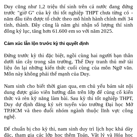
Duy cũng như 1,2 triệu thí sinh trên cả nước đang đứng
trước "giờ G" của kỳ thi tốt nghiệp THPT chưa từng có -
năm đầu tiên được tổ chức theo mô hình hành chính mới 34
tỉnh, thành. Đây cũng là năm ghi nhận số lượng thí sinh
đông kỷ lục, tăng hơn 61.600 em so với năm 2025.
Cảm xúc lẫn lộn trước kỳ thi quyết định
Đứng trước kỳ thi đặc biệt, ngồi cùng hai người bạn thân
dưới tán cây trong sân trường, Thế Duy tranh thủ mở tài
liệu ôn lại những kiến thức cuối cùng của môn Ngữ văn.
Môn này không phải thế mạnh của Duy.
Nam sinh cho biết thời gian qua, em chủ yếu bám sát nội
dung được giáo viên hướng dẫn trên lớp để củng cố kiến
thức và rèn kỹ năng làm bài. Sau kỳ thi tốt nghiệp THPT,
Duy dự định đăng ký xét tuyển vào trường Đại học Mở
TP.HCM và theo đuổi nhóm ngành thuộc lĩnh vực công
nghệ.
Để chuẩn bị cho kỳ thi, nam sinh duy trì lịch học khá dày
đặc, tham gia các lớp học thêm Toán, Vật lý và Hóa học