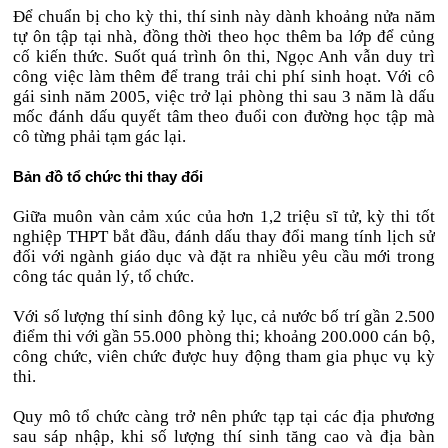
Để chuẩn bị cho kỳ thi, thí sinh này dành khoảng nửa năm
tự ôn tập tại nhà, đồng thời theo học thêm ba lớp để củng
cố kiến thức. Suốt quá trình ôn thi, Ngọc Anh vẫn duy trì
công việc làm thêm để trang trải chi phí sinh hoạt. Với cô
gái sinh năm 2005, việc trở lại phòng thi sau 3 năm là dấu
mốc đánh dấu quyết tâm theo đuổi con đường học tập mà
cô từng phải tạm gác lại.
Bản đồ tổ chức thi thay đổi
Giữa muôn vàn cảm xúc của hơn 1,2 triệu sĩ tử, kỳ thi tốt
nghiệp THPT bắt đầu, đánh dấu thay đổi mang tính lịch sử
đối với ngành giáo dục và đặt ra nhiều yêu cầu mới trong
công tác quản lý, tổ chức.
Với số lượng thí sinh đông kỷ lục, cả nước bố trí gần 2.500
điểm thi với gần 55.000 phòng thi; khoảng 200.000 cán bộ,
công chức, viên chức được huy động tham gia phục vụ kỳ
thi.
Quy mô tổ chức càng trở nên phức tạp tại các địa phương
sau sáp nhập, khi số lượng thí sinh tăng cao và địa bàn