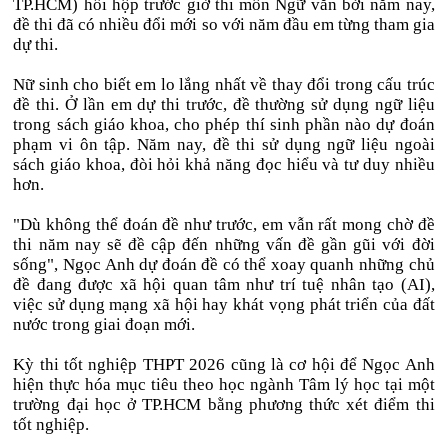
TP.HCM) hồi hộp trước giờ thi môn Ngữ văn bởi năm nay,
đề thi đã có nhiều đổi mới so với năm đầu em từng tham gia
dự thi.
Nữ sinh cho biết em lo lắng nhất về thay đổi trong cấu trúc
đề thi. Ở lần em dự thi trước, đề thường sử dụng ngữ liệu
trong sách giáo khoa, cho phép thí sinh phần nào dự đoán
phạm vi ôn tập. Năm nay, đề thi sử dụng ngữ liệu ngoài
sách giáo khoa, đòi hỏi khả năng đọc hiểu và tư duy nhiều
hơn.
"Dù không thể đoán đề như trước, em vẫn rất mong chờ đề
thi năm nay sẽ đề cập đến những vấn đề gần gũi với đời
sống", Ngọc Anh dự đoán đề có thể xoay quanh những chủ
đề đang được xã hội quan tâm như trí tuệ nhân tạo (AI),
việc sử dụng mạng xã hội hay khát vọng phát triển của đất
nước trong giai đoạn mới.
Kỳ thi tốt nghiệp THPT 2026 cũng là cơ hội để Ngọc Anh
hiện thực hóa mục tiêu theo học ngành Tâm lý học tại một
trường đại học ở TP.HCM bằng phương thức xét điểm thi
tốt nghiệp.