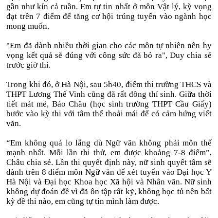
gần như kín cả tuần. Em tự tin nhất ở môn Vật lý, kỳ vọng
đạt trên 7 điểm để tăng cơ hội trúng tuyển vào ngành học
mong muốn.
"Em đã dành nhiều thời gian cho các môn tự nhiên nên hy
vọng kết quả sẽ đúng với công sức đã bỏ ra", Duy chia sẻ
trước giờ thi.
Trong khi đó, ở Hà Nội, sau 5h40, điểm thi trường THCS và
THPT Lương Thế Vinh cũng đã rất đông thí sinh. Giữa thời
tiết mát mẻ, Bảo Châu (học sinh trường THPT Cầu Giấy)
bước vào kỳ thi với tâm thế thoải mái để có cảm hứng viết
văn.
“Em không quá lo lắng dù Ngữ văn không phải môn thế
mạnh nhất. Mỗi lần thi thử, em được khoảng 7-8 điểm”,
Châu chia sẻ. Lần thi quyết định này, nữ sinh quyết tâm sẽ
dành trên 8 điểm môn Ngữ văn để xét tuyển vào Đại học Y
Hà Nội và Đại học Khoa học Xã hội và Nhân văn. Nữ sinh
không dự đoán đề vì đã ôn tập rất kỹ, không học tủ nên bất
kỳ đề thi nào, em cũng tự tin mình làm được.