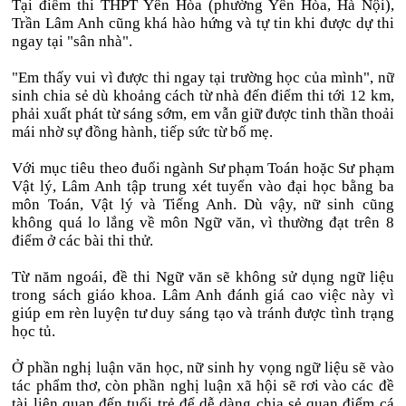
Tại điểm thi THPT Yên Hòa (phường Yên Hòa, Hà Nội),
Trần Lâm Anh cũng khá hào hứng và tự tin khi được dự thi
ngay tại "sân nhà".
"Em thấy vui vì được thi ngay tại trường học của mình", nữ
sinh chia sẻ dù khoảng cách từ nhà đến điểm thi tới 12 km,
phải xuất phát từ sáng sớm, em vẫn giữ được tinh thần thoải
mái nhờ sự đồng hành, tiếp sức từ bố mẹ.
Với mục tiêu theo đuổi ngành Sư phạm Toán hoặc Sư phạm
Vật lý, Lâm Anh tập trung xét tuyển vào đại học bằng ba
môn Toán, Vật lý và Tiếng Anh. Dù vậy, nữ sinh cũng
không quá lo lắng về môn Ngữ văn, vì thường đạt trên 8
điểm ở các bài thi thử.
Từ năm ngoái, đề thi Ngữ văn sẽ không sử dụng ngữ liệu
trong sách giáo khoa. Lâm Anh đánh giá cao việc này vì
giúp em rèn luyện tư duy sáng tạo và tránh được tình trạng
học tủ.
Ở phần nghị luận văn học, nữ sinh hy vọng ngữ liệu sẽ vào
tác phẩm thơ, còn phần nghị luận xã hội sẽ rơi vào các đề
tài liên quan đến tuổi trẻ để dễ dàng chia sẻ quan điểm cá