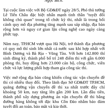
Ngọc Bích.
Tại cuộc làm việc với Bộ GD&ĐT ngày 28/5, Phó thủ tướng
Lê Tiến Châu đặc biệt nhấn mạnh tinh thần "tuyệt đối
không chủ quan" trong tổ chức kỳ thi, nhất là trong bối
cảnh quy mô địa phương tăng mạnh sau sáp nhập, địa bàn
rộng hơn và nguy cơ gian lận công nghệ cao ngày càng
phức tạp.
Năm nay, TP.HCM vượt qua Hà Nội, trở thành địa phương
có quy mô thí sinh lớn nhất cả nước sau khi hợp nhất với
Bình Dương và Bà Rịa - Vũng Tàu. Với hơn 142.800 thí
sinh đăng ký, thành phố bố trí 248 điểm thi với gần 6.000
phòng thi, huy động hơn 23.000 cán bộ, công chức, viên
chức và lực lượng phối hợp tham gia công tác thi.
Việc mở rộng địa bàn cũng khiến công tác vận chuyển đề
thi có nhiều thay đổi. Theo lãnh đạo Sở GD&ĐT TP.HCM,
quãng đường vận chuyển đề thi xa nhất trước đây chỉ
khoảng 50 km, nay tăng lên gần 200 km. Lần đầu tiên,
thành phố xây dựng phương án vận chuyển đề thi bằng
đường hàng không tới đặc khu Côn Đảo nhằm bảo đảm
tuyệt đối an toàn, bảo mật và kịp thời.