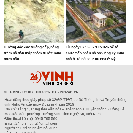
Đường độc đạo xuống cấp, hàng
Từ ngày 07/9 - 07/10/2026 sẽ tổ
trăm hộ dân thấp thỏm trước mùa
chức tiếp nhận hồ sơ đăng ký mua
mưa bão
nhà ở xã hội tại Khu nhà ở Mỹ
Thượng, phường Vinh Lộc
®
TRANG THÔNG TIN ĐIỆN TỬ VINH24H.VN
Hoạt động theo giấy phép số 32/GP-TTĐT, do Sở Thông tin và Truyền thông
tỉnh Nghệ An cấp ngày 3 tháng 4 năm 2018
Địa chỉ: Tầng 4, Trung tâm Văn hóa – Thể thao và Truyền thông, đường Lê
Mao kéo dài , phường Trường Vinh, tỉnh Nghệ An, Việt Nam
Điện thoại liên hệ: 0945.795.560
Email: 24honline.na@gmail.com
Người chịu trách nhiệm nội dung: