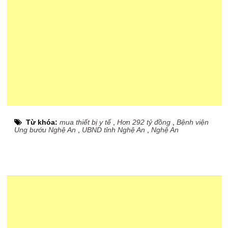
Từ khóa:
mua thiết bị y tế
,
Hơn 292 tỷ đồng
,
Bệnh viện
Ung bướu Nghệ An
,
UBND tỉnh Nghệ An
,
Nghệ An