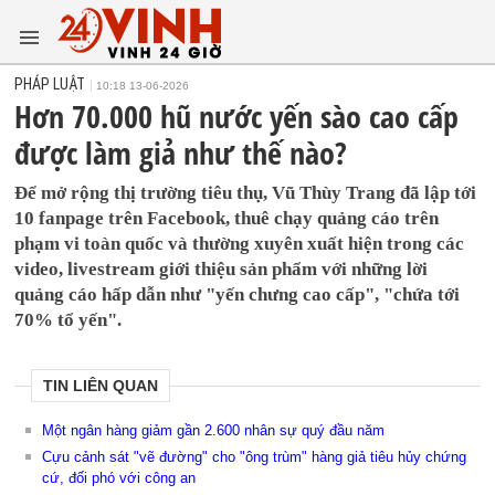
PHÁP LUẬT
10:18 13-06-2026
Hơn 70.000 hũ nước yến sào cao cấp
được làm giả như thế nào?
Để mở rộng thị trường tiêu thụ, Vũ Thùy Trang đã lập tới
10 fanpage trên Facebook, thuê chạy quảng cáo trên
phạm vi toàn quốc và thường xuyên xuất hiện trong các
video, livestream giới thiệu sản phẩm với những lời
quảng cáo hấp dẫn như "yến chưng cao cấp", "chứa tới
70% tổ yến".
TIN LIÊN QUAN
Một ngân hàng giảm gần 2.600 nhân sự quý đầu năm
Cựu cảnh sát "vẽ đường" cho "ông trùm" hàng giả tiêu hủy chứng
cứ, đối phó với công an