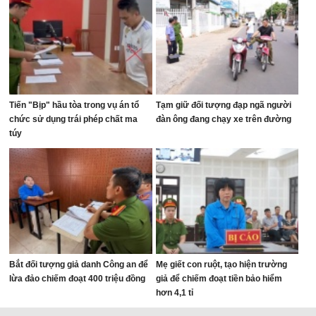
Tiến "Bịp" hầu tòa trong vụ án tổ
Tạm giữ đối tượng đạp ngã người
chức sử dụng trái phép chất ma
đàn ông đang chạy xe trên đường
túy
Bắt đối tượng giả danh Công an để
Mẹ giết con ruột, tạo hiện trường
lừa đảo chiếm đoạt 400 triệu đồng
giả để chiếm đoạt tiền bảo hiểm
hơn 4,1 tỉ