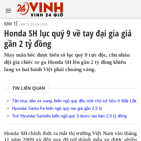
KINH TẾ
08:31 23-04-2019
Honda SH lục quý 9 về tay đại gia giá
gần 2 tỷ đồng
May mắn bốc được biển số lục quý 9 cực độc, chủ nhân
đội giá chiếc xe ga Honda SH lên gần 2 tỷ đồng khiến
làng xe hai bánh Việt phải choáng váng.
TIN LIÊN QUAN
Tận mục dàn xe sang, biển ngũ quý đều một chủ sở hữu ở Đắk Lắk
Hyundai Santa Fe biển ngũ quý rao giá gần 2,5 tỷ
'Soi' Hyundai Santafe biển ngũ quý 3 được rao bán 2,5 tỷ đồng
Honda SH chính thức ra mắt thị trường Việt Nam vào tháng
11 năm 2009 và đến nay đã trở thành mẫu xe được nhiều