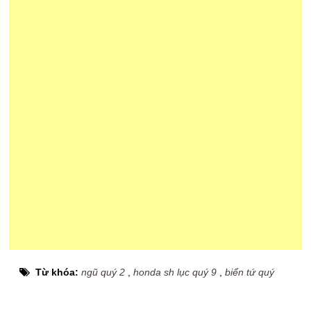
Từ khóa:
ngũ quý 2
,
honda sh lục quý 9
,
biển tứ quý