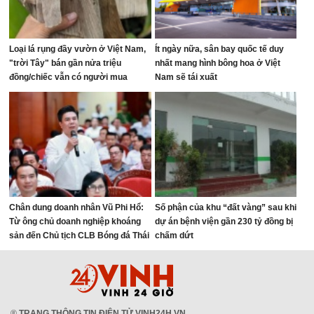
Loại lá rụng đầy vườn ở Việt Nam,
Ít ngày nữa, sân bay quốc tế duy
"trời Tây" bán gần nửa triệu
nhất mang hình bông hoa ở Việt
đồng/chiếc vẫn có người mua
Nam sẽ tái xuất
Chân dung doanh nhân Vũ Phi Hổ:
Số phận của khu “đất vàng” sau khi
Từ ông chủ doanh nghiệp khoáng
dự án bệnh viện gần 230 tỷ đồng bị
sản đến Chủ tịch CLB Bóng đá Thái
chấm dứt
Nguyên
®
TRANG THÔNG TIN ĐIỆN TỬ VINH24H.VN