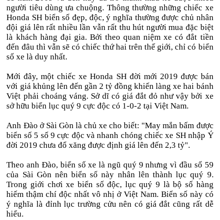
người tiêu dùng ưa chuộng. Thông thường những chiếc xe
Honda SH biển số đẹp, độc, ý nghĩa thường được chủ nhân
đội giá lên rất nhiều lần vẫn rất thu hút người mua đặc biệt
là khách hàng đại gia. Bởi theo quan niệm xe có đắt tiền
đến đâu thì vẫn sẽ có chiếc thứ hai trên thế giới, chỉ có biển
số xe là duy nhất.
Mới đây, một chiếc xe Honda SH đời mới 2019 được bán
với giá khủng lên đến gần 2 tỷ đồng khiến làng xe hai bánh
Việt phải choáng váng. Sở dĩ có giá đắt đỏ như vậy bởi xe
sở hữu biển lục quý 9 cực độc có 1-0-2 tại Việt Nam.
Anh Đào ở Sài Gòn là chủ xe cho biết: "May mắn bấm được
biển số 5 số 9 cực độc và nhanh chóng chiếc xe SH nhập Ý
đời 2019 chưa đổ xăng được định giá lên đến 2,3 tỷ".
Theo anh Đào, biển số xe là ngũ quý 9 nhưng vì đầu số 59
của Sài Gòn nên biển số này nhân lên thành lục quý 9.
Trong giới chơi xe biển số độc, lục quý 9 là bộ số hàng
hiếm thậm chí độc nhất vô nhị ở Việt Nam. Biển số này có
ý nghĩa là đỉnh lục trường cửu nên có giá đắt cũng rất dễ
hiểu.