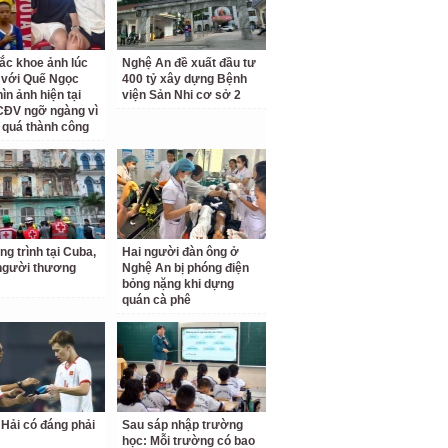
ắc khoe ảnh lúc
Nghệ An đề xuất đầu tư
i với Quế Ngọc
400 tỷ xây dựng Bệnh
ìn ảnh hiện tại
viện Sản Nhi cơ sở 2
CĐV ngỡ ngàng vì
ì quá thành công
ng trình tại Cuba,
Hai người đàn ông ở
người thương
Nghệ An bị phóng điện
bỏng nặng khi dựng
quán cà phê
Hải có đáng phải
Sau sáp nhập trường
học: Mỗi trường có bao