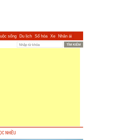
uộc sống
Du lịch
Số hóa
Xe
Nhân ái
ỌC NHIỀU