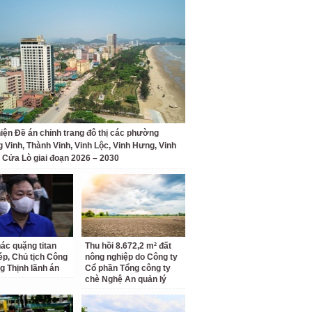
iện Đề án chỉnh trang đô thị các phường
 Vinh, Thành Vinh, Vinh Lộc, Vinh Hưng, Vinh
 Cửa Lò giai đoạn 2026 – 2030
hác quặng titan
Thu hồi 8.672,2 m² đất
hép, Chủ tịch Công
nông nghiệp do Công ty
g Thịnh lãnh án
Cổ phần Tổng công ty
chè Nghệ An quản lý