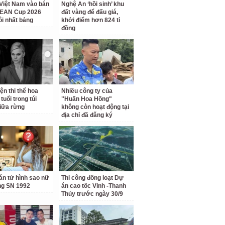
Việt Nam vào bán
Nghệ An ‘hồi sinh’ khu
SEAN Cup 2026
đất vàng để đấu giá,
ôi nhất bảng
khởi điểm hơn 824 tỉ
đồng
ện thi thể hoa
Nhiều công ty của
tuổi trong túi
"Huấn Hoa Hồng"
iữa rừng
không còn hoạt động tại
địa chỉ đã đăng ký
án tử hình sao nữ
Thi công đồng loạt Dự
ếng SN 1992
án cao tốc Vinh -Thanh
Thủy trước ngày 30/9