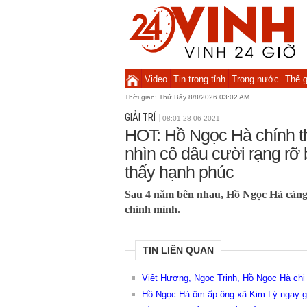
Video
Tin trong tỉnh
Trong nước
Thế g
Thời gian:
Thứ Bảy 8/8/2026 03:02 AM
GIẢI TRÍ
08:01 28-06-2021
HOT: Hồ Ngọc Hà chính t
nhìn cô dâu cười rạng rỡ
thấy hạnh phúc
Sau 4 năm bên nhau, Hồ Ngọc Hà càng 
chính mình.
TIN LIÊN QUAN
Việt Hương, Ngọc Trinh, Hồ Ngọc Hà chi 
Hồ Ngọc Hà ôm ấp ông xã Kim Lý ngay g