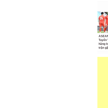
ASEAN
Tuyển 
hàng l
trận g