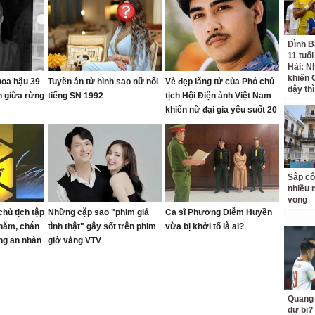
Đình B
11 tuổ
Hải: Nh
khiến 
 hoa hậu 39
Tuyên án tử hình sao nữ nổi
Vẻ đẹp lãng tử của Phó chủ
dậy th
ch giữa rừng
tiếng SN 1992
tịch Hội Điện ảnh Việt Nam
khiến nữ đại gia yêu suốt 20
năm
Sập cô
nhiều 
vong
hủ tịch tập
Những cặp sao "phim giả
Ca sĩ Phương Diễm Huyền
 năm, chán
tình thật" gây sốt trên phim
vừa bị khởi tố là ai?
ống an nhàn
giờ vàng VTV
 mét vuông
Quang 
dự bị?