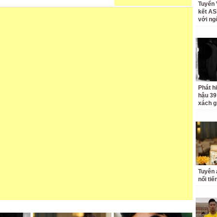
Tuyển 
kết A
với ng
Phát hi
hậu 39 
xách g
Tuyên 
nổi ti