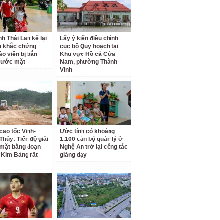
nh Thái Lan kể lại
Lấy ý kiến điều chỉnh
h khắc chứng
cục bộ Quy hoạch tại
áo viên bị bắn
Khu vực Hồ cá Cửa
rước mặt
Nam, phường Thành
Vinh
cao tốc Vinh-
Ước tính có khoảng
Thủy: Tiến độ giải
1.100 cán bộ quản lý ở
mặt bằng đoạn
Nghệ An trở lại công tác
 Kim Bảng rất
giảng dạy