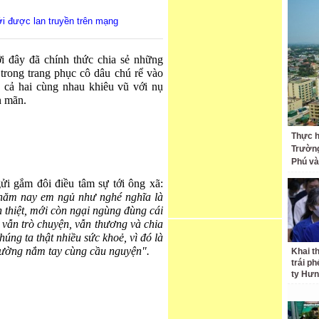
ới được lan truyền trên mạng
i đây đã chính thức chia sẻ những
trong trang phục cô dâu chú rể vào
 cả hai cùng nhau khiêu vũ với nụ
n mãn.
Thực h
Trường
Phú và
i gắm đôi điều tâm sự tới ông xã:
năm nay em ngủ như nghé nghĩa là
 thiệt, mới còn ngại ngùng đùng cái
vẫn trò chuyện, vẫn thương và chia
húng ta thật nhiều sức khoẻ, vì đó là
hường nắm tay cùng cầu nguyện".
Khai t
trái p
ty Hưn