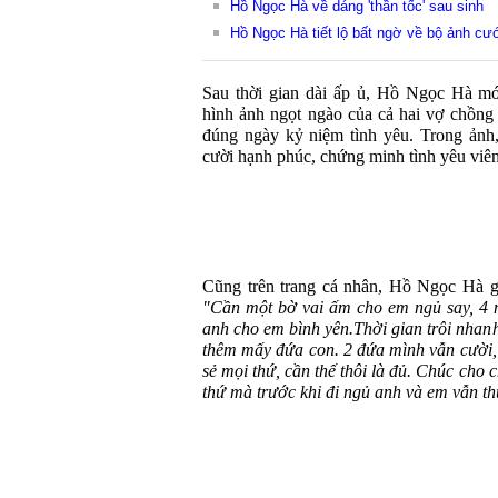
Hồ Ngọc Hà về dáng 'thần tốc' sau sinh
Hồ Ngọc Hà tiết lộ bất ngờ về bộ ảnh cư
Sau thời gian dài ấp ủ, Hồ Ngọc Hà mớ
hình ảnh ngọt ngào của cả hai vợ chồng 
đúng ngày kỷ niệm tình yêu. Trong ảnh,
cười hạnh phúc, chứng minh tình yêu viê
Cũng trên trang cá nhân, Hồ Ngọc Hà gử
"Cần một bờ vai ấm cho em ngủ say, 4 
anh cho em bình yên.Thời gian trôi nhanh
thêm mấy đứa con. 2 đứa mình vẫn cười, 
sẻ mọi thứ, cần thế thôi là đủ. Chúc cho c
thứ mà trước khi đi ngủ anh và em vẫn t