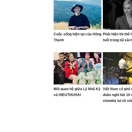
Cuộc sống hiện tại của Hồng
Phát hiện thi thể
Thanh
tuổi trong túi xá
Mối quan hệ giữa Lý Nhã Kỳ
Việt Nam có phó c
và HIEUTHUHAI
đoàn nghỉ hát 10
showbiz lui về s
ở biệt thự nghìn