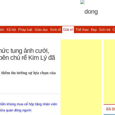
iới
Xã hội
Pháp luật
Giáo dục
Kinh tế
Giải trí
Thể thao
Đẹp
Giới trẻ
C
hức tung ảnh cưới,
 bên chú rể Kim Lý đã
thêm tin tưởng sự lựa chọn của
tiền khủng mua xế hộp tặng nhân viên
BÀI Đ
iữa quán đông người