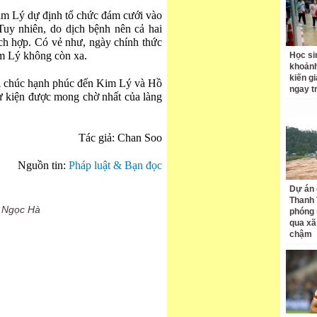
im Lý dự định tổ chức đám cưới vào
uy nhiên, do dịch bệnh nên cả hai
ích hợp. Có vẻ như, ngày chính thức
m Lý không còn xa.
Học si
khoản
kiến gi
ời chúc hạnh phúc đến Kim Lý và Hồ
ngay t
ự kiện được mong chờ nhất của làng
Tác giả: Chan Soo
Nguồn tin:
Pháp luật & Bạn đọc
Dự án 
Thanh 
 Ngọc Hà
phóng 
qua xã
chậm