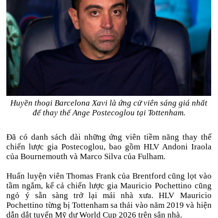
Huyền thoại Barcelona Xavi là ứng cử viên sáng giá nhất
để thay thế Ange Postecoglou tại Tottenham.
Đã có danh sách dài những ứng viên tiềm năng thay thế
chiến lược gia Postecoglou, bao gồm HLV Andoni Iraola
của Bournemouth và Marco Silva của Fulham.
Huấn luyện viên Thomas Frank của Brentford cũng lọt vào
tầm ngắm, kể cả chiến lược gia Mauricio Pochettino cũng
ngỏ ý sẵn sàng trở lại mái nhà xưa. HLV Mauricio
Pochettino từng bị Tottenham sa thải vào năm 2019 và hiện
dẫn dắt tuyển Mỹ dự World Cup 2026 trên sân nhà.