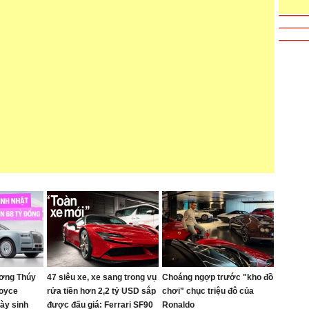
ơng Thúy
47 siêu xe, xe sang trong vụ
Choáng ngợp trước "kho đồ
Royce
rửa tiền hơn 2,2 tỷ USD sắp
chơi" chục triệu đô của
ày sinh
được đấu giá: Ferrari SF90
Ronaldo