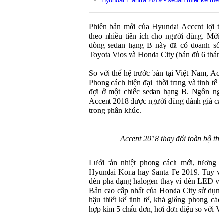
Hyundai Elantra 2019 - sedan thiết kế thể
Phiên bản mới của Hyundai Accent lợi t
theo nhiều tiện ích cho người dùng. Mới
dòng sedan hạng B này đã có doanh số
Toyota Vios và Honda City (bán đủ 6 thá
So với thế hệ trước bán tại Việt Nam, Ac
Phong cách hiện đại, thời trang và tinh 
đợi ở một chiếc sedan hạng B. Ngôn ng
Accent 2018 được người dùng đánh giá ca
trong phân khúc.
Accent 2018 thay đổi toàn bộ th
Lưới tản nhiệt phong cách mới, tương
Hyundai Kona hay Santa Fe 2019. Tuy v
đèn pha dạng halogen thay vì đèn LED v
Bản cao cấp nhất của Honda City sử dụ
hậu thiết kế tinh tế, khá giống phong c
hợp kim 5 chấu đơn, hơi đơn điệu so với V