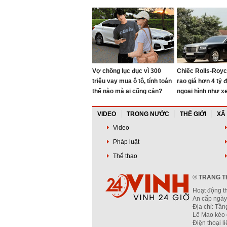
đến du thuyền hơn 100 tỷ
nhật: Bản giới hạ
đồng
toàn cầu, giá quy
tỷ đồng
Vợ chồng lục đục vì 300
Chiếc Rolls-Roy
triệu vay mua ô tô, tính toán
rao giá hơn 4 tỷ 
thế nào mà ai cũng cản?
ngoại hình như xe
người bán chia s
dưỡng lớn 800 tr
VIDEO
TRONG NƯỚC
THẾ GIỚI
XÃ
Video
Pháp luật
Thể thao
®
TRANG TH
Hoạt động t
An cấp ngày
Địa chỉ: Tầ
Lê Mao kéo 
Điện thoại l