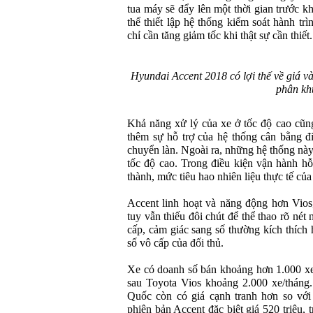
tua máy sẽ đẩy lên một thời gian trước kh
thể thiết lập hệ thống kiểm soát hành tr
chỉ cần tăng giảm tốc khi thật sự cần thiết.
Hyundai Accent 2018 có lợi thế về giá và
phân kh
Khả năng xử lý của xe ở tốc độ cao cũn
thêm sự hỗ trợ của hệ thống cân bằng điệ
chuyển làn. Ngoài ra, những hệ thống này
tốc độ cao. Trong điều kiện vận hành hỗ
thành, mức tiêu hao nhiên liệu thực tế của
Accent linh hoạt và năng động hơn Vios,
tuy vẫn thiếu đôi chút để thể thao rõ nét
cấp, cảm giác sang số thường kích thích h
số vô cấp của đối thủ.
Xe có doanh số bán khoảng hơn 1.000 xe/
sau Toyota Vios khoảng 2.000 xe/tháng
Quốc còn có giá cạnh tranh hơn so với 
phiên bản Accent đặc biệt giá 520 triệu, t