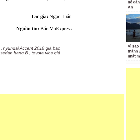
hộ dân
An
Tác giả:
Ngọc Tuấn
Nguồn tin:
Báo VnExpress
Vì sao
,
hyundai Accent 2018 giá bao
thành 
,
sedan hạng B
,
toyota vios giá
nhất m