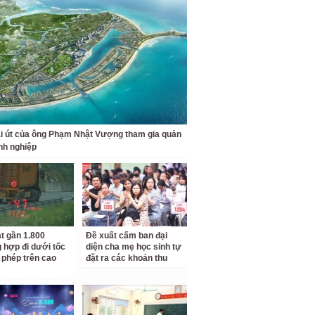
i út của ông Phạm Nhật Vượng tham gia quản
anh nghiệp
t gần 1.800
Đề xuất cấm ban đại
 hợp đi dưới tốc
diện cha mẹ học sinh tự
 phép trên cao
đặt ra các khoản thu