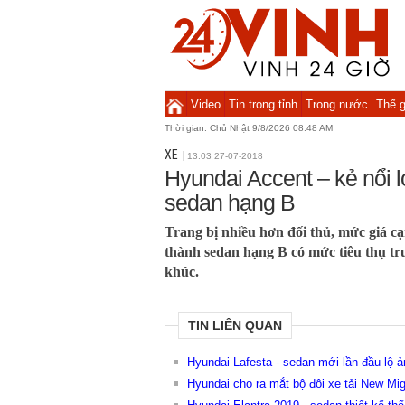
Video
Tin trong tỉnh
Trong nước
Thế g
Thời gian:
Chủ Nhật 9/8/2026 08:48 AM
XE
13:03 27-07-2018
Hyundai Accent – kẻ nổi 
sedan hạng B
Trang bị nhiều hơn đối thủ, mức giá c
thành sedan hạng B có mức tiêu thụ t
khúc.
TIN LIÊN QUAN
Hyundai Lafesta - sedan mới lần đầu lộ ả
Hyundai cho ra mắt bộ đôi xe tải New Mi