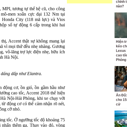
chính t
nào?
 MPI, tương tự thế hệ cũ, cho công
à mô-men xoắn cực đại 132 Nm tại
n Honda City (118 mã lực) và Vios
ộp số tự động 6 cấp trong khi hai
thị, Accent thật sự không mang lại
Hiện t
hã vì mọi thứ đều nhẹ nhàng. Gương
kéo ch
Lexus 
g, vô-lăng trợ lực điện nhẹ, hữu ích
cao tố
ành Hà Nội.
Phòng
, dáng dấp như Elantra.
ồn động cơ, ồn gió, ồn gầm hầu như
ường cao tốc, Accent 2018 thể hiện
Ấn Độ:
 Hà Nội-Hải Phòng, khi xe chạy với
cho 155
 từ động cơ có thể cảm nhận rõ nét,
cử
hông cỡ nhỏ.
 tăng tốc. Ở ngưỡng tốc độ khoảng 75
hi nhấn thêm ga. Thay vào đó, vòng