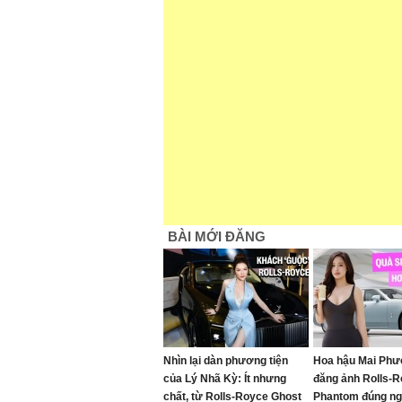
BÀI MỚI ĐĂNG
Nhìn lại dàn phương tiện
Hoa hậu Mai Phư
của Lý Nhã Kỳ: Ít nhưng
đăng ảnh Rolls-
chất, từ Rolls-Royce Ghost
Phantom đúng ng