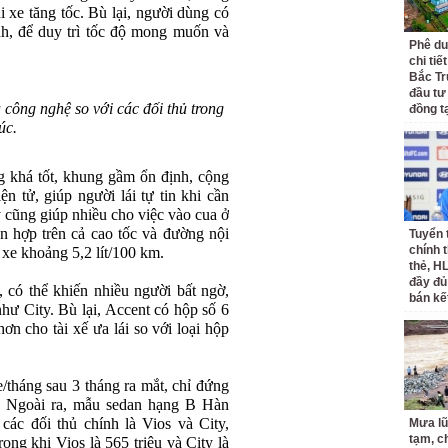
i xe tăng tốc. Bù lại, người dùng có
ình, để duy trì tốc độ mong muốn và
Phê du
chi ti
Bắc Tr
đầu tư
 công nghệ so với các đối thủ trong
đồng t
úc.
g khá tốt, khung gầm ổn định, cộng
n tử, giúp người lái tự tin khi cần
 cũng giúp nhiều cho việc vào cua ở
n hợp trên cả cao tốc và đường nội
Tuyển 
chính 
 xe khoảng 5,2 lít/100 km.
thẻ, H
đầy đủ
 có thể khiến nhiều người bất ngờ,
bán kế
 như City. Bù lại, Accent có hộp số 6
ơn cho tài xế ưa lái so với loại hộp
tháng sau 3 tháng ra mắt, chỉ đứng
. Ngoài ra, mẫu sedan hạng B Hàn
các đối thủ chính là Vios và City,
Mưa lũ
tạm, c
rong khi Vios là 565 triệu và City là