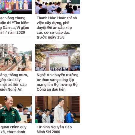
ạc vòng chung
Thanh Hóa: Hoàn thành
uộc thi “Tìm kiếm
việc xây dựng, phê
ng Dân ca, Ví giặm
duyệt Đề án sắp xếp
ĩnh” năm 2026
các cơ sở giáo dục
trước ngày 15/8
ắng, thắng mưa,
Nghệ An chuyển trường
 góp sức xây
tư thục sang công lập
nội trú liên cấp
mang tên Bộ trưởng Bộ
 giới Nghệ An
Công an đầu tiên
 quan chính quy
Tử hình Nguyễn Cao
 xã, chức danh
Minh SN 2000