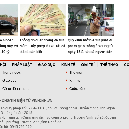
n 10 chiếc
gần như mới, Rolls-Royce
 đổi gần 68
xếp hàng dài
ce Ghost
Thông tin quan trọng về trừ
Quy định mới về xử phạt vi
đồng này có
điểm Giấy phép lái xe, tất cả
phạm giao thông áp dụng từ
 10 tỷ,
tài xế cần biết
ngày 15/8, tất cả người dân
ẻ: ‘Vừa bảo
chú ý
iệu đồng’
 HỘI
PHÁP LUẬT
GIÁO DỤC
KINH TẾ
GIẢI TRÍ
THỂ THAO
CỘ
Trong nước
Thế giới
Giáo dục
Kinh tế
Cộng đồng mạng
Cuộc sống
ÔNG TIN ĐIỆN TỬ VINH24H.VN
heo giấy phép số 32/GP-TTĐT, do Sở Thông tin và Truyền thông tỉnh Nghệ
 3 tháng 4 năm 2018
ng 4, Trung tâm Cung ứng dịch vụ công phường Trường Vinh, số 26, đường
dài, phường Trường Vinh, tỉnh Nghệ An
iên hệ: 0945.795.560