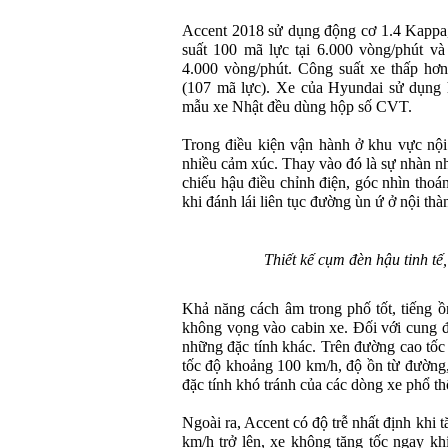
Accent 2018 sử dụng động cơ 1.4 Kappa,
suất 100 mã lực tại 6.000 vòng/phút v
4.000 vòng/phút. Công suất xe thấp hơ
(107 mã lực). Xe của Hyundai sử dụng h
mẫu xe Nhật đều dùng hộp số CVT.
Trong điều kiện vận hành ở khu vực nội 
nhiều cảm xúc. Thay vào đó là sự nhàn n
chiếu hậu điều chỉnh điện, góc nhìn thoán
khi đánh lái liên tục đường ùn ứ ở nội th
Thiết kế cụm đèn hậu tinh tế
Khả năng cách âm trong phố tốt, tiếng 
không vọng vào cabin xe. Đối với cung đ
những đặc tính khác. Trên đường cao tốc
tốc độ khoảng 100 km/h, độ ồn từ đường,
đặc tính khó tránh của các dòng xe phổ t
Ngoài ra, Accent có độ trễ nhất định khi
km/h trở lên, xe không tăng tốc ngay k