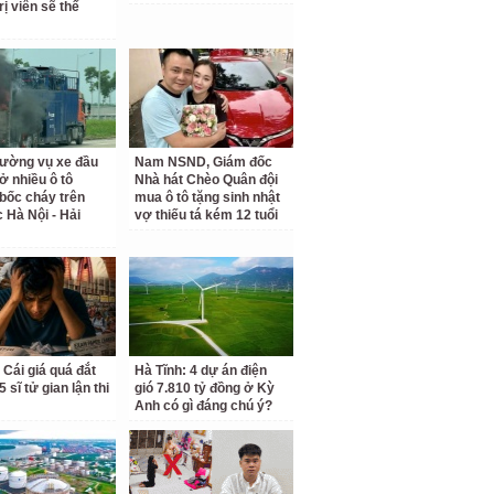
rị viên sẽ thế
rường vụ xe đầu
Nam NSND, Giám đốc
ở nhiều ô tô
Nhà hát Chèo Quân đội
bốc cháy trên
mua ô tô tặng sinh nhật
c Hà Nội - Hải
vợ thiếu tá kém 12 tuổi
 Cái giá quá đắt
Hà Tĩnh: 4 dự án điện
 sĩ tử gian lận thi
gió 7.810 tỷ đồng ở Kỳ
Anh có gì đáng chú ý?