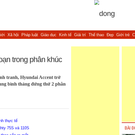
iới
Xã hội
Pháp luật
Giáo dục
Kinh tế
Giải trí
Thể thao
Đẹp
Giới trẻ
C
loạn trong phân khúc
ạnh tranh, Hyundai Accent trở
rung bình tháng đứng thứ 2 phân
nh thực tế
ghty 75S và 110S
BÀI Đ