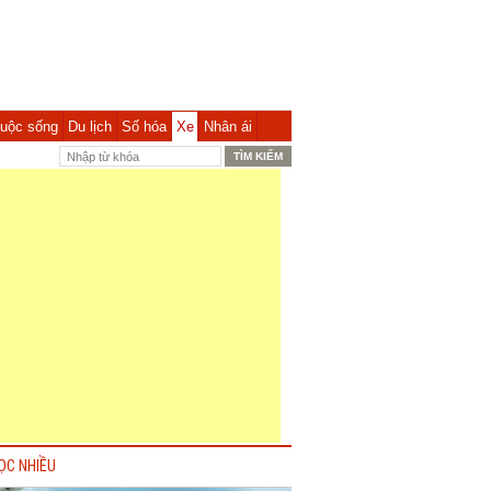
uộc sống
Du lịch
Số hóa
Xe
Nhân ái
ỌC NHIỀU