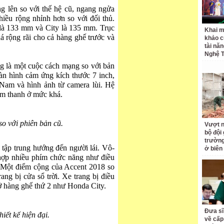
g lên so với thế hệ cũ, ngang ngửa
iều rộng nhỉnh hơn so với đối thủ.
à 133 mm và City là 135 mm. Trục
Khai m
á rộng rãi cho cả hàng ghế trước và
khảo c
tài nă
Nghệ T
g là một cuộc cách mạng so với bản
màn hình cảm ứng kích thước 7 inch,
t Nam và hình ảnh từ camera lùi. Hệ
 âm thanh ở mức khá.
so với phiên bản cũ.
Vượt n
bộ đội
trường 
 tập trung hướng đến người lái. Vô-
ở biên
h hợp nhiều phím chức năng như điều
. Một điểm cộng của Accent 2018 so
rang bị cửa sổ trời. Xe trang bị điều
ở hàng ghế thứ 2 như Honda City.
Đưa sĩ
hiết kế hiện đại.
về cấp