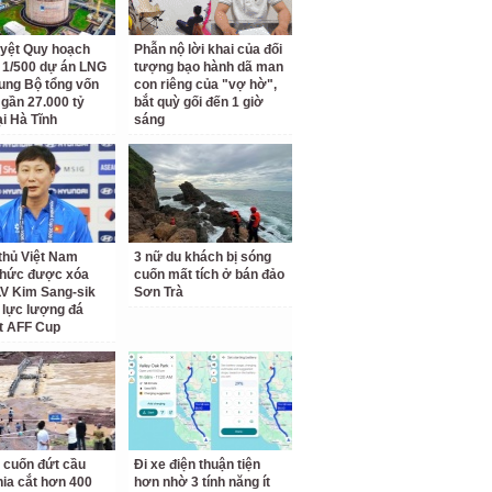
yệt Quy hoạch
Phẫn nộ lời khai của đối
ết 1/500 dự án LNG
tượng bạo hành dã man
ung Bộ tổng vốn
con riêng của "vợ hờ",
 gần 27.000 tỷ
bắt quỳ gối đến 1 giờ
ại Hà Tĩnh
sáng
thủ Việt Nam
3 nữ du khách bị sóng
thức được xóa
cuốn mất tích ở bán đảo
LV Kim Sang-sik
Sơn Trà
 lực lượng đá
t AFF Cup
 cuốn đứt cầu
Đi xe điện thuận tiện
hia cắt hơn 400
hơn nhờ 3 tính năng ít