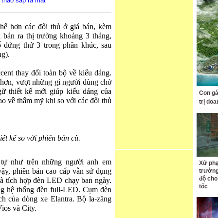
 thao sắp ra mắt
hế hơn các đối thủ ở giá bán, kèm
 bán ra thị trường khoảng 3 tháng,
 đứng thứ 3 trong phân khúc, sau
ng).
cent thay đổi toàn bộ về kiểu dáng.
tế hơn, vượt những gì người dùng chờ
ữ thiết kế mới giúp kiểu dáng của
Con gá
o về thẩm mỹ khi so với các đối thủ
trị do
iết kế so với phiên bản cũ.
 tự như trên những người anh em
Xử phạ
ậy, phiên bản cao cấp vẫn sử dụng
trường
độ cho
à tích hợp đèn LED chạy ban ngày.
tốc
ng hệ thống đèn full-LED. Cụm đèn
ách của dòng xe Elantra. Bộ la-zăng
ios và City.