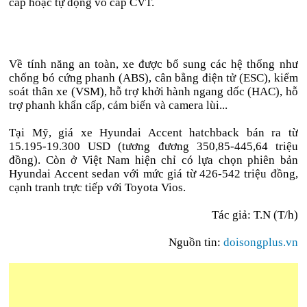
cấp hoặc tự động vô cấp CVT.
Về tính năng an toàn, xe được bổ sung các hệ thống như
chống bó cứng phanh (ABS), cân bằng điện tử (ESC), kiểm
soát thân xe (VSM), hỗ trợ khởi hành ngang dốc (HAC), hỗ
trợ phanh khẩn cấp, cảm biến và camera lùi...
Tại Mỹ, giá xe Hyundai Accent hatchback bán ra từ
15.195-19.300 USD (tương đương 350,85-445,64 triệu
đồng). Còn ở Việt Nam hiện chỉ có lựa chọn phiên bản
Hyundai Accent sedan với mức giá từ 426-542 triệu đồng,
cạnh tranh trực tiếp với Toyota Vios.
Tác giả: T.N (T/h)
Nguồn tin:
doisongplus.vn