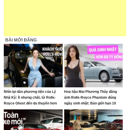
BÀI MỚI ĐĂNG
Nhìn lại dàn phương tiện của Lý
Hoa hậu Mai Phương Thúy đăng
Nhã Kỳ: Ít nhưng chất, từ Rolls-
ảnh Rolls-Royce Phantom đúng
Royce Ghost đến du thuyền hơn
ngày sinh nhật: Bản giới hạn 10
100 tỷ đồng
chiếc toàn cầu, giá quy đổi gần 68
tỷ đồng