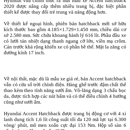
Hyundai vừa chính thức ra mắt mẫu xe Accent hatchback
2020 được nâng cấp thêm nhiều trang bị, đặc biệt phần
thiết kế được thay đổi trẻ trung và năng động hơn.
Về thiết kế ngoại hình, phiên bản hatchback mới sở hữu
kích thước bao gồm 4.185×1.729×1.450 mm, chiều dài cơ
sở 2.580 mm. Sức chứa khoang hành lý 616 lít. Phầu đầu xe
có lưới tản nhiệt dạng thanh ngang cỡ lớn, viền mạ crôm.
Cản trước khá rộng khiến xe có phần bề thế. Mặt la zăng có
đường kính 17 inch.
Về nội thất, mặc dù là mẫu xe giá rẻ, bản Accent hatchback
vẫn có cửa sổ trời chỉnh điện. Hàng ghế trước đậm chất thể
thao kèm theo tính năng sưởi ấm. Vô-lăng dạng 3 chấu bọc
da, được tích hợp các nút bấm và có thể điều chỉnh 4 hướng
cũng như sưởi ấm.
Hyundai Accent Hatchback được trang bị động cơ với 4 xi
lanh dung tích 1,6 lít công suất tối đa 120 mã lực tại 6.300
vòng/ phút, mô men xoắn cực đại 153 Nm. Hộp số sàn 6