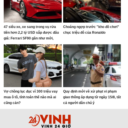
47 siêu xe, xe sang trong vụ rửa
Choáng ngợp trước "kho đồ chơi"
tiền hơn 2,2 tỷ USD sắp được đấu
chục triệu đô của Ronaldo
giá: Ferrari SF90 gần như mới,
Rolls-Royce xếp hàng dài
Vợ chồng lục đục vì 300 triệu vay
Quy định mới về xử phạt vi phạm
mua ô tô, tính toán thế nào mà ai
giao thông áp dụng từ ngày 15/8, tất
cũng cản?
cả người dân chú ý