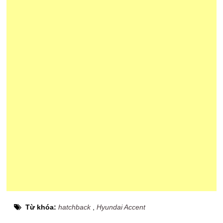
Từ khóa:
hatchback
,
Hyundai Accent