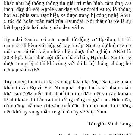
khác như hệ thống thông tin giải trí màn hình cảm ứng 7.0
inch, đầy đủ với Apple CarPlay và Android Auto, lỗ thông
hơi AC phía sau. Đặc biệt, xe được trang bị công nghệ AMT
5 tốc độ hoàn toàn mới của Hyundai. Nội thất của xe là sự
kết hợp giữa hai mảng màu đen và be.
Hyundai Santro có sức mạnh từ động cơ Epsilon 1,1 lít
cũng sẽ đi kèm với hộp số tay 5 cấp. Santro dự kiến sẽ có
một con số tiết kiệm nhiên liệu được thử nghiệm ARAI là
20.3 kpl. Gần như một điều chắc chắn, Hyundai Santro sẽ
được trang bị 2 túi khí cùng với đó là hệ thống chống bó
cứng phanh ABS.
Tuy nhiên, theo các đại lý nhập khẩu tại Việt Nam, xe nhập
khẩu từ Ấn Độ về Việt Nam phải chịu thuế suất nhập khẩu
khá cao 70%, nếu tính thuế tiêu thụ đặc biệt và các khoản
lệ phí khác thì bán ra thị trường cũng có giá cao. Hơn nữa,
có những mẫu xe chỉ sản xuất đặc thù cho một thị trường
nên khó hy vọng mẫu xe giá rẻ này về Việt Nam.
Tác giả:
Minh Long