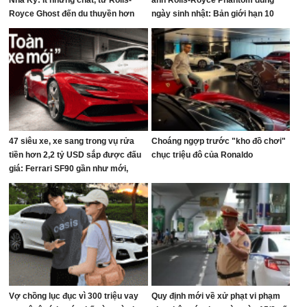
Nhã Kỳ: Ít nhưng chất, từ Rolls-
ảnh Rolls-Royce Phantom đúng
Royce Ghost đến du thuyền hơn
ngày sinh nhật: Bản giới hạn 10
100 tỷ đồng
chiếc toàn cầu, giá quy đổi gần 68
tỷ đồng
47 siêu xe, xe sang trong vụ rửa
Choáng ngợp trước "kho đồ chơi"
tiền hơn 2,2 tỷ USD sắp được đấu
chục triệu đô của Ronaldo
giá: Ferrari SF90 gần như mới,
Rolls-Royce xếp hàng dài
Vợ chồng lục đục vì 300 triệu vay
Quy định mới về xử phạt vi phạm