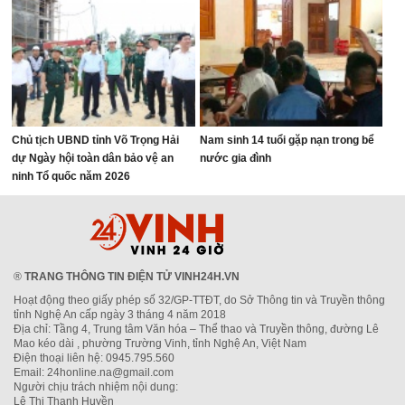
Chủ tịch UBND tỉnh Võ Trọng Hải
Nam sinh 14 tuổi gặp nạn trong bể
dự Ngày hội toàn dân bảo vệ an
nước gia đình
ninh Tổ quốc năm 2026
®
TRANG THÔNG TIN ĐIỆN TỬ VINH24H.VN
Hoạt động theo giấy phép số 32/GP-TTĐT, do Sở Thông tin và Truyền thông
tỉnh Nghệ An cấp ngày 3 tháng 4 năm 2018
Địa chỉ: Tầng 4, Trung tâm Văn hóa – Thể thao và Truyền thông, đường Lê
Mao kéo dài , phường Trường Vinh, tỉnh Nghệ An, Việt Nam
Điện thoại liên hệ: 0945.795.560
Email: 24honline.na@gmail.com
Người chịu trách nhiệm nội dung:
Lê Thị Thanh Huyền