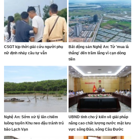
CSGT kịp thời giải cứu người phụ
Bất động sản Nghệ An: Từ 'mua là
nữ định nhảy cầu tự vẫn
thắng' đến trầm lắng vì cạn dòng
tiền
Nghệ An: Sớm xử lý lấn chiếm
UBND tỉnh cho ý kiến về giải pháp
luồng tuyến Khu neo đậu tránh trú
nâng cao chất lượng nước mặt lưu
bão Lạch Vạn
vực sông Đào, sông Cầu Đước