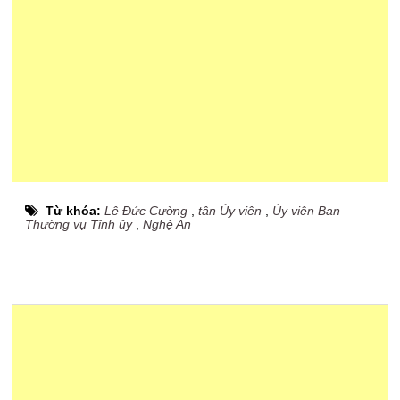
Từ khóa:
Lê Đức Cường
,
tân Ủy viên
,
Ủy viên Ban
Thường vụ Tỉnh ủy
,
Nghệ An