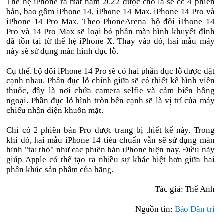
Thế hệ iPhone ra mắt năm 2022 được cho là sẽ có 4 phiên
bản, bao gồm iPhone 14, iPhone 14 Max, iPhone 14 Pro và
iPhone 14 Pro Max. Theo PhoneArena, bộ đôi iPhone 14
Pro và 14 Pro Max sẽ loại bỏ phần màn hình khuyết đỉnh
đã tồn tại từ thế hệ iPhone X. Thay vào đó, hai mẫu máy
này sẽ sử dụng màn hình đục lỗ.
Cụ thể, bộ đôi iPhone 14 Pro sẽ có hai phần đục lỗ được đặt
cạnh nhau. Phần đục lỗ chính giữa sẽ có thiết kế hình viên
thuốc, đây là nơi chứa camera selfie và cảm biến hồng
ngoại. Phần đục lỗ hình tròn bên cạnh sẽ là vị trí của máy
chiếu nhận diện khuôn mặt.
Chỉ có 2 phiên bản Pro được trang bị thiết kế này. Trong
khi đó, hai mẫu iPhone 14 tiêu chuẩn vẫn sẽ sử dụng màn
hình "tai thỏ" như các phiên bản iPhone hiện nay. Điều này
giúp Apple có thể tạo ra nhiều sự khác biệt hơn giữa hai
phân khúc sản phẩm của hãng.
Tác giả: Thế Anh
Nguồn tin:
Báo Dân trí