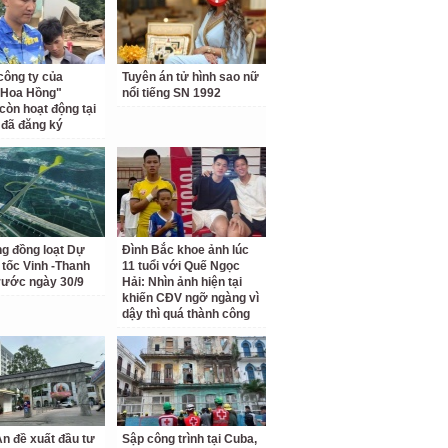
công ty của
Tuyên án tử hình sao nữ
 Hoa Hồng"
nổi tiếng SN 1992
còn hoạt động tại
ỉ đã đăng ký
ng đồng loạt Dự
Đình Bắc khoe ảnh lúc
 tốc Vinh -Thanh
11 tuổi với Quế Ngọc
rước ngày 30/9
Hải: Nhìn ảnh hiện tại
khiến CĐV ngỡ ngàng vì
dậy thì quá thành công
n đề xuất đầu tư
Sập công trình tại Cuba,