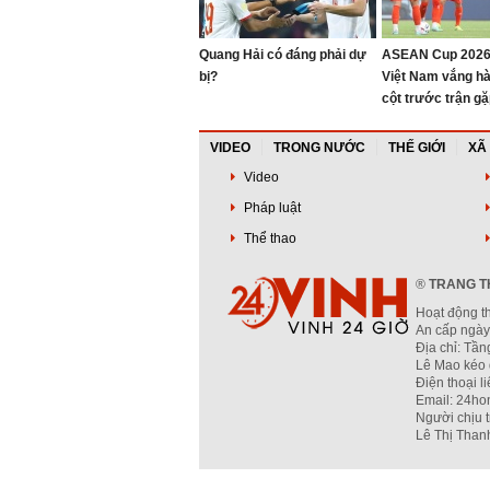
Quang Hải có đáng phải dự
ASEAN Cup 2026
bị?
Việt Nam vắng hàn
cột trước trận g
Campuchia
VIDEO
TRONG NƯỚC
THẾ GIỚI
XÃ
Video
Pháp luật
Thể thao
®
TRANG TH
Hoạt động t
An cấp ngày
Địa chỉ: Tầ
Lê Mao kéo 
Điện thoại l
Email: 24ho
Người chịu 
Lê Thị Than