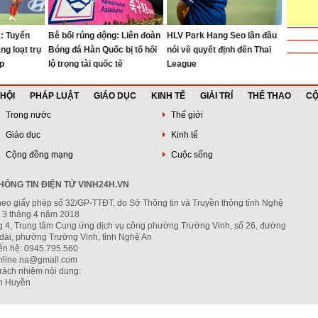
: Tuyển
Bê bối rúng động: Liên đoàn
HLV Park Hang Seo lần đầu
g loạt trụ
Bóng đá Hàn Quốc bị tố hối
nói về quyết định đến Thai
ặp
lộ trọng tài quốc tế
League
 HỘI
PHÁP LUẬT
GIÁO DỤC
KINH TẾ
GIẢI TRÍ
THỂ THAO
CỘ
Trong nước
Thế giới
Giáo dục
Kinh tế
Cộng đồng mạng
Cuộc sống
ÔNG TIN ĐIỆN TỬ VINH24H.VN
heo giấy phép số 32/GP-TTĐT, do Sở Thông tin và Truyền thông tỉnh Nghệ
 3 tháng 4 năm 2018
ng 4, Trung tâm Cung ứng dịch vụ công phường Trường Vinh, số 26, đường
dài, phường Trường Vinh, tỉnh Nghệ An
iên hệ: 0945.795.560
nline.na@gmail.com
trách nhiệm nội dung:
h Huyền