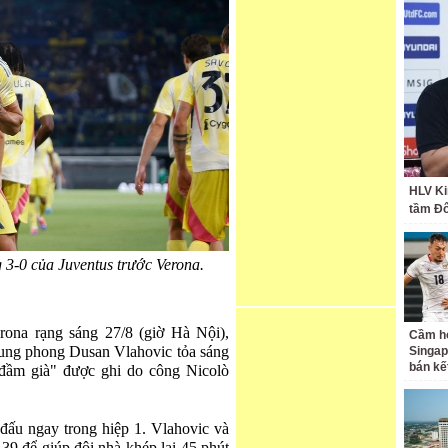
HLV Ki
tầm Đ
g 3-0 của Juventus trước Verona.
rona rạng sáng 27/8 (giờ Hà Nội),
Cầm hò
Trung phong Dusan Vlahovic tỏa sáng
Singap
bán kế
 đầm già" được ghi do công Nicolò
 đấu ngay trong hiệp 1. Vlahovic và