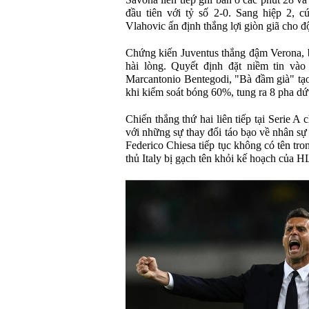
Savona liên tiếp ghi bàn ở các phút 28 và
đầu tiên với tỷ số 2-0. Sang hiệp 2, 
Vlahovic ấn định thắng lợi giòn giã cho 
Chứng kiến Juventus thắng đậm Verona, b
hài lòng. Quyết định đặt niềm tin và
Marcantonio Bentegodi, "Bà đầm già" tạo 
khi kiểm soát bóng 60%, tung ra 8 pha dứt
Chiến thắng thứ hai liên tiếp tại Serie A
với những sự thay đổi táo bạo về nhân sự
Federico Chiesa tiếp tục không có tên tr
thủ Italy bị gạch tên khỏi kế hoạch của 