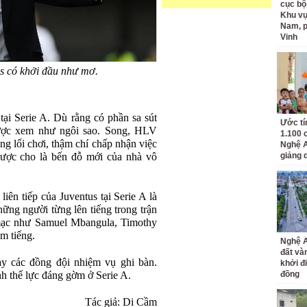
cục bộ
Khu v
Nam, 
Vinh
s có khởi đầu như mơ.
tại Serie A. Dù rằng có phần sa sút
Ước tí
được xem như ngôi sao. Song, HLV
1.100 
ong lối chơi, thậm chí chấp nhận việc
Nghệ A
được cho là bến đỗ mới của nhà vô
giảng 
liên tiếp của Juventus tại Serie A là
ững người từng lên tiếng trong trận
mạc như Samuel Mbangula, Timothy
m tiếng.
Nghệ A
đất và
y các đồng đội nhiệm vụ ghi bàn.
khởi đ
nh thế lực đáng gờm ở Serie A.
đồng
Tác giả: Di Cầm