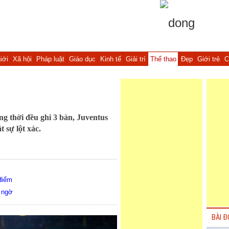
iới
Xã hội
Pháp luật
Giáo dục
Kinh tế
Giải trí
Thể thao
Đẹp
Giới trẻ
C
ồng thời đều ghi 3 bàn, Juventus
 sự lột xác.
 điểm
g ngờ
BÀI Đ