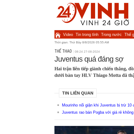
Video
Tin trong tỉnh
Trong nước
Thế g
Thời gian:
Thứ Bảy 8/8/2026 05:55 AM
THỂ THAO
08:24 27-08-2024
Juventus quá đáng sợ
Hai trận liên tiếp giành chiến thắng, đ
dưới bàn tay HLV Thiago Motta đã thật
TIN LIÊN QUAN
Mourinho nổi giận khi Juventus bị trừ 10
Juventus rao bán Pogba với giá rẻ khôn