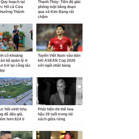
 Quy hoạch tại
Thanh Thủy: Tiến độ giải
ực Hồ cá Cửa
phóng mặt bằng đoạn
phường Thành
qua xã Kim Bảng rất
chậm
nh có khoảng
Tuyển Việt Nam vào bán
cán bộ quản lý ở
kết ASEAN Cup 2026
n trở lại công tác
với ngôi nhất bảng
dạy
n ‘hồi sinh’ khu
Phát hiện thi thể hoa
ng để đấu giá,
hậu 39 tuổi trong túi
iểm hơn 824 tỉ
xách giữa rừng