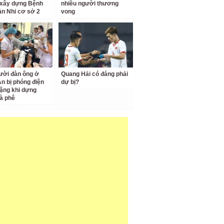
 xây dựng Bệnh
nhiều người thương
ản Nhi cơ sở 2
vong
ười đàn ông ở
Quang Hải có đáng phải
n bị phóng điện
dự bị?
ặng khi dựng
à phê