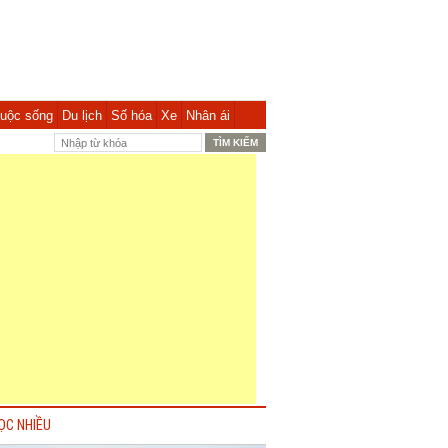
uộc sống
Du lịch
Số hóa
Xe
Nhân ái
ỌC NHIỀU