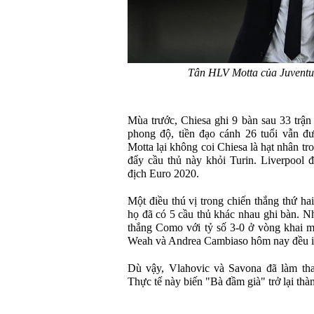
Tân HLV Motta của Juventu
Mùa trước, Chiesa ghi 9 bàn sau 33 trận 
phong độ, tiền đạo cánh 26 tuổi vẫn 
Motta lại không coi Chiesa là hạt nhân tr
đẩy cầu thủ này khỏi Turin. Liverpool 
địch Euro 2020.
Một điều thú vị trong chiến thắng thứ hai 
họ đã có 5 cầu thủ khác nhau ghi bàn. Nh
thắng Como với tỷ số 3-0 ở vòng khai 
Weah và Andrea Cambiaso hôm nay đều i
Dù vậy, Vlahovic và Savona đã làm tha
Thực tế này biến "Bà đầm già" trở lại thà