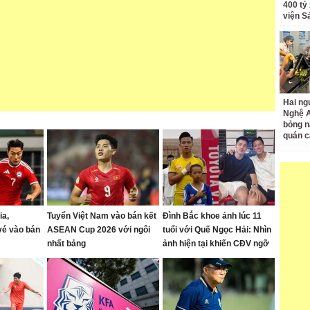
400 tỷ
viện S
Hai ng
Nghệ A
bỏng n
quán c
ia,
Tuyển Việt Nam vào bán kết
Đình Bắc khoe ảnh lúc 11
vé vào bán
ASEAN Cup 2026 với ngôi
tuổi với Quế Ngọc Hải: Nhìn
nhất bảng
ảnh hiện tại khiến CĐV ngỡ
ngàng vì dậy thì quá thành
công