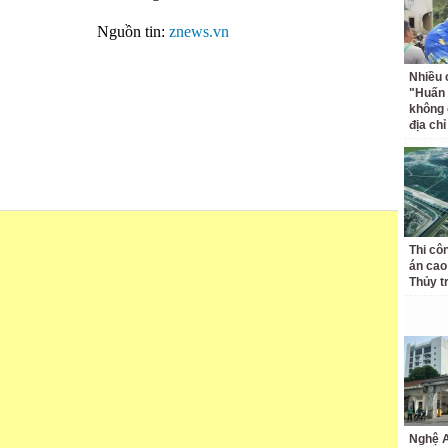
Nguồn tin:
znews.vn
Nhiều 
"Huấn
không 
địa ch
Thi cô
án cao
Thủy t
Nghệ A