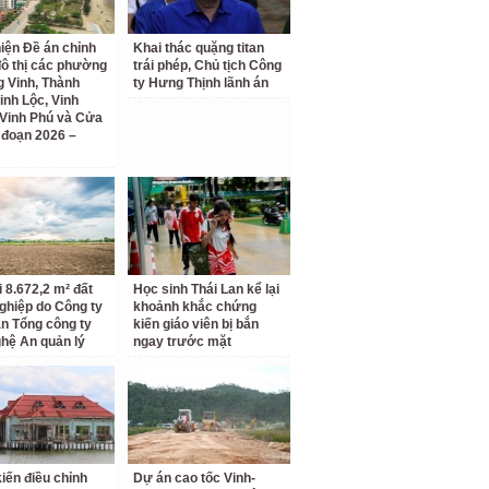
iện Đề án chỉnh
Khai thác quặng titan
đô thị các phường
trái phép, Chủ tịch Công
 Vinh, Thành
ty Hưng Thịnh lãnh án
inh Lộc, Vinh
Vinh Phú và Cửa
i đoạn 2026 –
i 8.672,2 m² đất
Học sinh Thái Lan kể lại
ghiệp do Công ty
khoảnh khắc chứng
n Tổng công ty
kiến giáo viên bị bắn
hệ An quản lý
ngay trước mặt
kiến điều chỉnh
Dự án cao tốc Vinh-