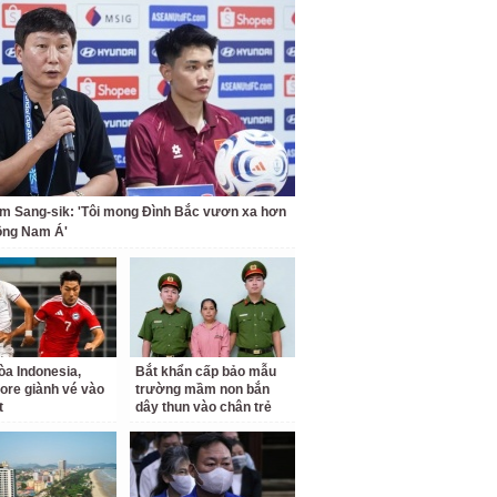
m Sang-sik: 'Tôi mong Đình Bắc vươn xa hơn
ông Nam Á'
a Indonesia,
Bắt khẩn cấp bảo mẫu
ore giành vé vào
trường mầm non bắn
t
dây thun vào chân trẻ