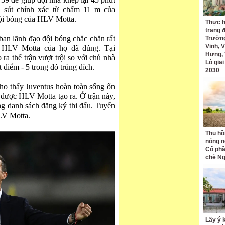
 39 để giúp đội nhà khép lại 45 phút
cú sút chính xác từ chấm 11 m của
đội bóng của HLV Motta.
Thực h
trang 
an lãnh đạo đội bóng chắc chắn rất
Trường
Vinh, V
o HLV Motta của họ đã đúng. Tại
Hưng, 
ra thế trận vượt trội so với chủ nhà
Lò gia
 điểm - 5 trong đó trúng đích.
2030
 cho thấy Juventus hoàn toàn sống ổn
 được HLV Motta tạo ra. Ở trận này,
ong danh sách đăng ký thi đấu. Tuyển
HLV Motta.
Thu hồ
nông n
Cổ phầ
chè Ng
Lấy ý 