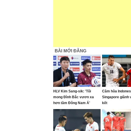
BÀI MỚI ĐĂNG
HLV Kim Sang-sik: 'Tôi
Cầm hòa Indones
mong Đình Bắc vươn xa
Singapore giành 
hơn tầm Đông Nam Á'
kết