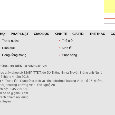
 HỘI
PHÁP LUẬT
GIÁO DỤC
KINH TẾ
GIẢI TRÍ
THỂ THAO
CỘ
Trong nước
Thế giới
Giáo dục
Kinh tế
Cộng đồng mạng
Cuộc sống
ÔNG TIN ĐIỆN TỬ VINH24H.VN
heo giấy phép số 32/GP-TTĐT, do Sở Thông tin và Truyền thông tỉnh Nghệ
 3 tháng 4 năm 2018
ng 4, Trung tâm Cung ứng dịch vụ công phường Trường Vinh, số 26, đường
dài, phường Trường Vinh, tỉnh Nghệ An
iên hệ: 0945.795.560
nline.na@gmail.com
trách nhiệm nội dung:
h Huyền