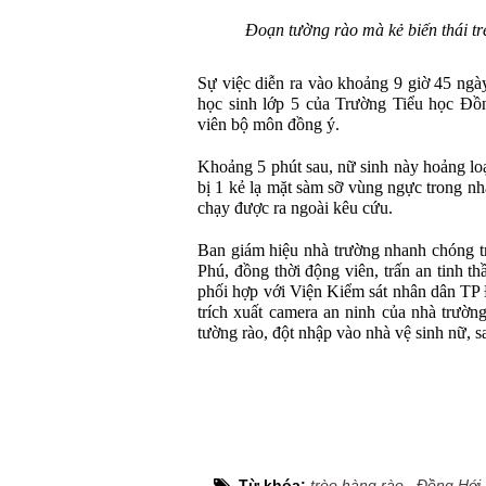
Đoạn tường rào mà kẻ biến thái tr
Sự việc diễn ra vào khoảng 9 giờ 45 ngày
học sinh lớp 5 của Trường Tiểu học Đồn
viên bộ môn đồng ý.
Khoảng 5 phút sau, nữ sinh này hoảng loạ
bị 1 kẻ lạ mặt sàm sỡ vùng ngực trong n
chạy được ra ngoài kêu cứu.
Ban giám hiệu nhà trường nhanh chóng 
Phú, đồng thời động viên, trấn an tinh t
phối hợp với Viện Kiểm sát nhân dân TP 
trích xuất camera an ninh của nhà trườn
tường rào, đột nhập vào nhà vệ sinh nữ, s
Từ khóa:
trèo hàng rào
,
Đồng Hới