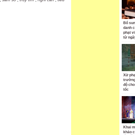
Bổ sun
danh c
phạt v
từ ngà
Xử phạ
trường
độ cho
tốc
Khai m
khảo c