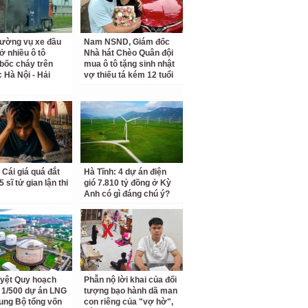
rường vụ xe đầu
Nam NSND, Giám đốc
ở nhiều ô tô
Nhà hát Chèo Quân đội
bốc cháy trên
mua ô tô tặng sinh nhật
c Hà Nội - Hải
vợ thiếu tá kém 12 tuổi
 Cái giá quá đắt
Hà Tĩnh: 4 dự án điện
 sĩ tử gian lận thi
gió 7.810 tỷ đồng ở Kỳ
Anh có gì đáng chú ý?
yệt Quy hoạch
Phẫn nộ lời khai của đối
ết 1/500 dự án LNG
tượng bạo hành dã man
ung Bộ tổng vốn
con riêng của "vợ hờ",