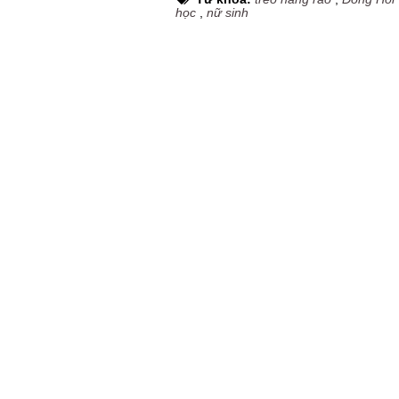
học
,
nữ sinh