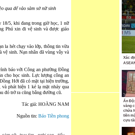
èo qua để vào sàm sở nữ sinh
 18/5, khi đang trong giờ học, 1 nữ
g Phú xin đi vệ sinh và được giáo
n la hét chạy vào lớp, thông tin vừa
hà vệ sinh. Nạn nhân đã vùng vẫy và
Xác đị
ASEAN
trình báo với Công an phường Đồng
hần cho học sinh. Lực lượng công an
Đồng Hới đã có mặt tại hiện trường,
g và phát hiện 1 kẻ lạ mặt nhảy qua
au đó trở ra cũng bằng đường cũ.
Ấn Độ:
Tác giả: HOÀNG NAM
vàng c
chứa h
Nguồn tin:
Báo Tiền phong
tiền m
cựu tà
,
sàm sỡ
,
truy tìm
,
nghi can
,
tiểu