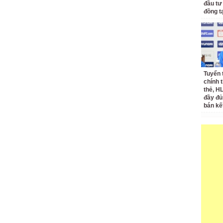
đầu tư
đồng t
Tuyển 
chính 
thẻ, H
đầy đủ
bán kế