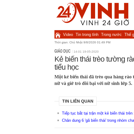
Video
Tin trong tỉnh
Trong nước
Thế g
Thời gian:
Chủ Nhật 9/8/2026 01:49 PM
GIÁO DỤC
14:01 19-05-2020
Kẻ biến thái trèo tường r
tiểu học
Một kẻ biến thái đã trèo qua hàng rào 
nữ và giở trò đồi bại với nữ sinh lớp 5.
TIN LIÊN QUAN
Tiếp tục bắt tại trận một kẻ biến thái trê
Chân dung 6 'gã biến thái' trong nhóm cha