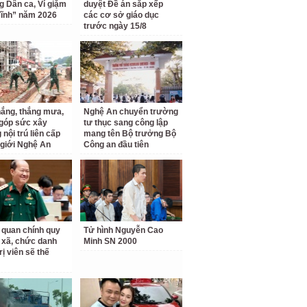
ng Dân ca, Ví giặm
duyệt Đề án sắp xếp
ĩnh” năm 2026
các cơ sở giáo dục
trước ngày 15/8
ắng, thắng mưa,
Nghệ An chuyển trường
 góp sức xây
tư thục sang công lập
nội trú liên cấp
mang tên Bộ trưởng Bộ
 giới Nghệ An
Công an đầu tiên
 quan chính quy
Tử hình Nguyễn Cao
 xã, chức danh
Minh SN 2000
rị viên sẽ thế