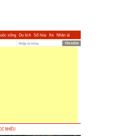
uộc sống
Du lịch
Số hóa
Xe
Nhân ái
ỌC NHIỀU