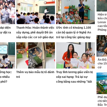
Hiện t
kéo ch
Lexus 
cao tố
đại diện
Thanh Hóa: Hoàn thành việc
Ước tính có khoảng 1.100
Phòng
ự đặt ra
xây dựng, phê duyệt Đề án
cán bộ quản lý ở Nghệ An
sắp xếp các cơ sở giáo dục
trở lại công tác giảng dạy
trước ngày 15/8
Ấn Độ:
cho 155
cử
ường học:
Thêm vụ bảo mẫu bị tố đánh
Truy lĩnh lương giáo viên bị
o nhiêu
trẻ
xếp sai hạng: Trả lại sự
u phó?
công bằng sau những "bất
cập"
Phê du
chi ti
Bắc Tr