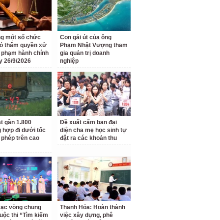
g một số chức
Con gái út của ông
ó thẩm quyền xử
Phạm Nhật Vượng tham
i phạm hành chính
gia quản trị doanh
y 26/9/2026
nghiệp
t gần 1.800
Đề xuất cấm ban đại
 hợp đi dưới tốc
diện cha mẹ học sinh tự
 phép trên cao
đặt ra các khoản thu
ạc vòng chung
Thanh Hóa: Hoàn thành
uộc thi “Tìm kiếm
việc xây dựng, phê