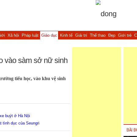
iới
Xã hội
Pháp luật
Giáo dục
Kinh tế
Giải trí
Thể thao
Đẹp
Giới trẻ
C
ào vào sàm sở nữ sinh
trường tiểu học, vào khu vệ sinh
n xe buýt ở Hà Nội
t tình dục của Seungri
BÀI Đ