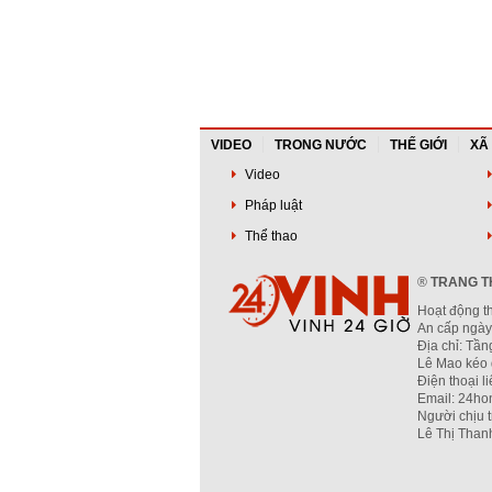
VIDEO
TRONG NƯỚC
THẾ GIỚI
XÃ
Video
Pháp luật
Thể thao
®
TRANG TH
Hoạt động t
An cấp ngày
Địa chỉ: Tầ
Lê Mao kéo 
Điện thoại l
Email: 24ho
Người chịu 
Lê Thị Than