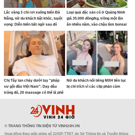
Lắc vàng 3 chỉ rơi xuống biển Đà
Loại quả đặc sản có ở Quảng Ninh
Nẵng, nữ du khách bật khóc, tuyệt
giá 35.000 đồng/kg, trồng một lần
vọng: Diễn biến bất ngờ sau đó
ăn nhiều năm, vào chậu làm bonsai
giúp chiêu tài
Chị Tây tan chảy dưới tay "pháp
Nữ du khách nổi tiếng MXH liên tục
sư gội đầu Việt Nam": Day đâu
bị chỉ trích vì các clip phản cảm
trúng đó, 20 massage có thể là phê
nhất cuộc đời!
®
TRANG THÔNG TIN ĐIỆN TỬ VINH24H.VN
Hoạt động theo giấy phép số 32/GP-TTĐT, do Sở Thông tin và Truyền thông