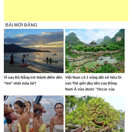
BÀI MỚI ĐĂNG
Vì sao Đà Nẵng trở thành điểm đến
Việt Nam có 1 vùng đất sở hữu Di
“hot” nhất mùa hè?
sản Thế giới đầu tiên của Đông
Nam Á vừa được "Oscar của
ngành du lịch" đề cử, là nơi tỷ phú
Xuân Trường đầu tư KDL tâm linh
12.000 ha