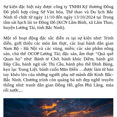
Sự kiện đặc biệt này được công ty TNHH Kỹ thương Đông
Đô phối hợp cùng Sở Văn hóa, Thể thao và Du lịch Bắc
Ninh tổ chức từ ngảy 11/10 đến ngày 13/10/2024 tại Trung
tâm sát hạch lái xe Đông Đô (KCN Lâm Bình, xã Lâm Thao,
huyện Lương Tài, tỉnh Bắc Ninh).
Một số hoạt động đặc sắc diễn ra tại sự kiện như: Trình
diễn, giới thiệu các món ẩm thực, các loại bánh dân gian
Nam Bộ - Hà Nội và các vùng, miền; các sản phẩm nông
sản, chủ thể OCOP Lương Tài; đặc sản, ẩm thực “Quà quê
Quan họ” như: Bánh tẻ Chờ, bánh khúc Diềm, bánh giò
Đáp Cầu, bánh ngũ sắc Thị Cầu, bánh phu thê Đình Bảng,
kẹo lạc Trang Liệt, bánh cuốn Mão Điền …được làm từ bàn
tay khéo léo của những người phụ nữ mảnh đất Kinh Bắc-
Bắc Ninh. Chương trình còn quảng bá nét đẹp nghề truyền
thống như: tranh dân gian Đông Hồ, gốm Phù Lãng, múa
rối nước,...