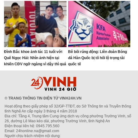
Đình Bắc khoe ảnh lúc 11 tuổi với
Bê bối rúng động: Liên đoàn Bóng
Quế Ngọc Hải: Nhìn ảnh hiện tại
đá Hàn Quốc bị tố hối lộ trọng tài
khiến CĐV ngỡ ngàng vì dậy thì quá
quốc tế
thành công
®
TRANG THÔNG TIN ĐIỆN TỬ VINH24H.VN
Hoạt động theo giấy phép số 32/GP-TTĐT, do Sở Thông tin và Truyền thông
tỉnh Nghệ An cấp ngày 3 tháng 4 năm 2018
Địa chỉ: Tầng 4, Trung tâm Cung ứng dịch vụ công phường Trường Vinh, số
26, đường Lê Mao kéo dài, phường Trường Vinh, tỉnh Nghệ An
Điện thoại liên hệ: 0945.795.560
Email: 24honline.na@gmail.com
Người chịu trách nhiệm nội dung: