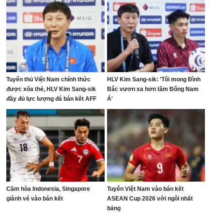
Tuyển thủ Việt Nam chính thức
HLV Kim Sang-sik: 'Tôi mong Đình
được xóa thẻ, HLV Kim Sang-sik
Bắc vươn xa hơn tầm Đông Nam
đầy đủ lực lượng đá bán kết AFF
Á'
Cup
Cầm hòa Indonesia, Singapore
Tuyển Việt Nam vào bán kết
giành vé vào bán kết
ASEAN Cup 2026 với ngôi nhất
bảng