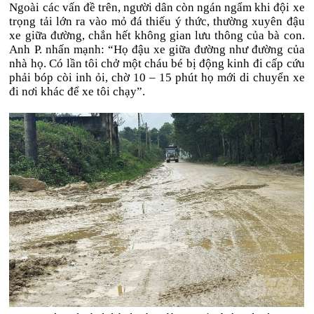
Ngoài các vấn đề trên, người dân còn ngán ngẩm khi đội xe
trọng tải lớn ra vào mỏ đá thiếu ý thức, thường xuyên đậu
xe giữa đường, chắn hết không gian lưu thông của bà con.
Anh P. nhấn mạnh: “Họ đậu xe giữa đường như đường của
nhà họ. Có lần tôi chở một cháu bé bị động kinh đi cấp cứu
phải bóp còi inh ỏi, chờ 10 – 15 phút họ mới di chuyển xe
đi nơi khác để xe tôi chạy”.