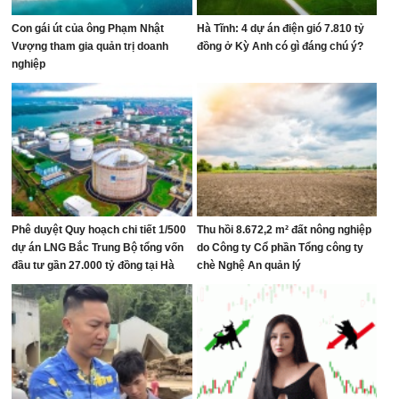
Con gái út của ông Phạm Nhật
Hà Tĩnh: 4 dự án điện gió 7.810 tỷ
Vượng tham gia quản trị doanh
đồng ở Kỳ Anh có gì đáng chú ý?
nghiệp
Phê duyệt Quy hoạch chi tiết 1/500
Thu hồi 8.672,2 m² đất nông nghiệp
dự án LNG Bắc Trung Bộ tổng vốn
do Công ty Cổ phần Tổng công ty
đầu tư gần 27.000 tỷ đồng tại Hà
chè Nghệ An quản lý
Tĩnh