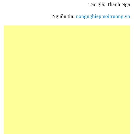
Tác giả: Thanh Nga
Nguồn tin:
nongnghiepmoitruong.vn