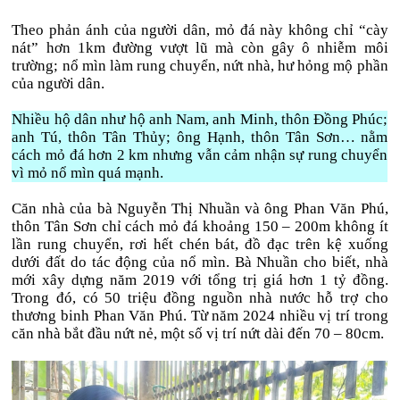
Theo phản ánh của người dân, mỏ đá này không chỉ “cày
nát” hơn 1km đường vượt lũ mà còn gây ô nhiễm môi
trường; nổ mìn làm rung chuyển, nứt nhà, hư hỏng mộ phần
của người dân.
Nhiều hộ dân như hộ anh Nam, anh Minh, thôn Đồng Phúc;
anh Tú, thôn Tân Thủy; ông Hạnh, thôn Tân Sơn… nằm
cách mỏ đá hơn 2 km nhưng vẫn cảm nhận sự rung chuyển
vì mỏ nổ mìn quá mạnh.
Căn nhà của bà Nguyễn Thị Nhuần và ông Phan Văn Phú,
thôn Tân Sơn chỉ cách mỏ đá khoảng 150 – 200m không ít
lần rung chuyển, rơi hết chén bát, đồ đạc trên kệ xuống
dưới đất do tác động của nổ mìn. Bà Nhuần cho biết, nhà
mới xây dựng năm 2019 với tổng trị giá hơn 1 tỷ đồng.
Trong đó, có 50 triệu đồng nguồn nhà nước hỗ trợ cho
thương binh Phan Văn Phú. Từ năm 2024 nhiều vị trí trong
căn nhà bắt đầu nứt nẻ, một số vị trí nứt dài đến 70 – 80cm.