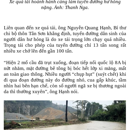
Xe quá tải hoành hành càng làm tuyến đường hư hỏng
nặng. Ảnh: Thanh Nga.
Liên quan đến xe quá tải, ông Nguyễn Quang Hạnh, Bí thư
chi bộ thôn Tân Sơn khẳng định, tuyến đường dân sinh của
người dân hư hỏng là do xe tải trọng lớn chạy quá nhiều.
Trọng tải cho phép của tuyến đường chỉ 13 tấn song rất
nhiều xe chở lên đến gần 100 tấn.
“Hiện 2 mố cầu đã trụt xuống, đoạn tiếp nối quốc lộ 8A bị
nứt nhăm, mặt đường bê tông bị bóc hết lớp xi măng, mất
an toàn giao thông. Nhiều người “chụp hụt” (suýt chết) khi
đi qua đoạn đường này do đường nhỏ, cua gấp khúc, tầm
nhìn hai bên hạn chế, còn số người ngã xe bị thương ngoài
da thì thường xuyên”, ông Hạnh nói.