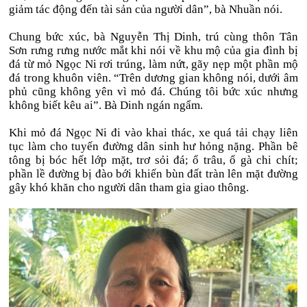
giảm tác động đến tài sản của người dân”, bà Nhuần nói.
Chung bức xúc, bà Nguyễn Thị Dinh, trú cùng thôn Tân
Sơn rưng rưng nước mắt khi nói về khu mộ của gia đình bị
đá từ mỏ Ngọc Ni rơi trúng, làm nứt, gãy nẹp một phần mộ
đá trong khuôn viên. “Trên dương gian không nói, dưới âm
phủ cũng không yên vì mỏ đá. Chúng tôi bức xúc nhưng
không biết kêu ai”. Bà Dinh ngán ngẩm.
Khi mỏ đá Ngọc Ni đi vào khai thác, xe quá tải chạy liên
tục làm cho tuyến đường dân sinh hư hỏng nặng. Phần bê
tông bị bóc hết lớp mặt, trơ sỏi đá; ổ trâu, ổ gà chi chít;
phần lề đường bị đào bới khiến bùn đất tràn lên mặt đường
gây khó khăn cho người dân tham gia giao thông.