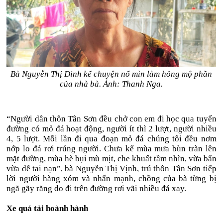
Bà Nguyễn Thị Dinh kể chuyện nổ mìn làm hỏng mộ phần
của nhà bà. Ảnh: Thanh Nga.
“Người dân thôn Tân Sơn đều chở con em đi học qua tuyến
đường có mỏ đá hoạt động, người ít thì 2 lượt, người nhiều
4, 5 lượt. Mỗi lần đi qua đoạn mỏ đá chúng tôi đều nơm
nớp lo đá rơi trúng người. Chưa kể mùa mưa bùn tràn lên
mặt đường, mùa hè bụi mù mịt, che khuất tầm nhìn, vừa bẩn
vừa dễ tai nạn”, bà Nguyễn Thị Vịnh, trú thôn Tân Sơn tiếp
lời người hàng xóm và nhấn mạnh, chồng của bà từng bị
ngã gãy răng do đi trên đường rơi vãi nhiều đá xay.
Xe quá tải hoành hành