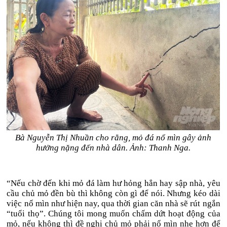
Bà Nguyễn Thị Nhuần cho rằng, mỏ đá nổ mìn gây ảnh
hưởng nặng đến nhà dân. Ảnh: Thanh Nga.
“Nếu chờ đến khi mỏ đá làm hư hỏng hẳn hay sập nhà, yêu
cầu chủ mỏ đền bù thì không còn gì để nói. Nhưng kéo dài
việc nổ mìn như hiện nay, qua thời gian căn nhà sẽ rút ngắn
“tuổi thọ”. Chúng tôi mong muốn chấm dứt hoạt động của
mỏ, nếu không thì đề nghị chủ mỏ phải nổ mìn nhẹ hơn để