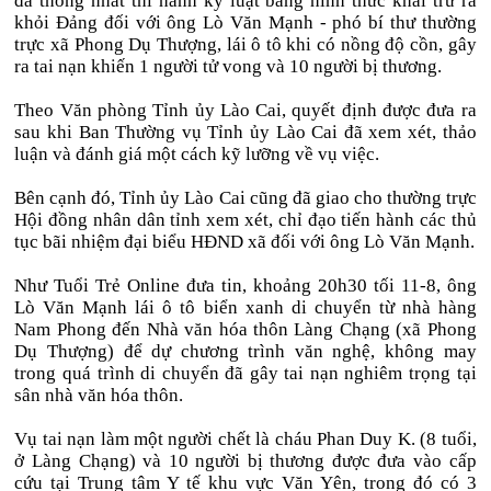
đã thống nhất thi hành kỷ luật bằng hình thức khai trừ ra
khỏi Đảng đối với ông Lò Văn Mạnh - phó bí thư thường
trực xã Phong Dụ Thượng, lái ô tô khi có nồng độ cồn, gây
ra tai nạn khiến 1 người tử vong và 10 người bị thương.
Theo Văn phòng Tỉnh ủy Lào Cai, quyết định được đưa ra
sau khi Ban Thường vụ Tỉnh ủy Lào Cai đã xem xét, thảo
luận và đánh giá một cách kỹ lưỡng về vụ việc.
Bên cạnh đó, Tỉnh ủy Lào Cai cũng đã giao cho thường trực
Hội đồng nhân dân tỉnh xem xét, chỉ đạo tiến hành các thủ
tục bãi nhiệm đại biểu HĐND xã đối với ông Lò Văn Mạnh.
Như Tuổi Trẻ Online đưa tin, khoảng 20h30 tối 11-8, ông
Lò Văn Mạnh lái ô tô biển xanh di chuyển từ nhà hàng
Nam Phong đến Nhà văn hóa thôn Làng Chạng (xã Phong
Dụ Thượng) để dự chương trình văn nghệ, không may
trong quá trình di chuyển đã gây tai nạn nghiêm trọng tại
sân nhà văn hóa thôn.
Vụ tai nạn làm một người chết là cháu Phan Duy K. (8 tuổi,
ở Làng Chạng) và 10 người bị thương được đưa vào cấp
cứu tại Trung tâm Y tế khu vực Văn Yên, trong đó có 3