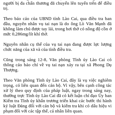
người bị đa chấn thương đã chuyển lên tuyến trên để điều
trị.
Theo báo cáo của UBND tỉnh Lào Cai, qua điều tra ban
đầu, nguyên nhân vụ tai nạn là do ông Lò Văn Mạnh đã
không làm chủ được tay lái, trong hơi thở có nồng độ cồn ở
mức 0,286mg/lít khí thở.
Nguyên nhân cụ thể của vụ tai nạn đang được lực lượng
chức năng của xã và của tỉnh điều tra.
Cũng trong sáng 12-8, Văn phòng Tỉnh ủy Lào Cai có
thông cáo báo chí về vụ tai nạn xảy ra tại xã Phong Dụ
Thượng.
Theo Văn phòng Tỉnh ủy Lào Cai, đây là vụ việc nghiêm
trọng, có liên quan đến cán bộ. Vì vậy, bên cạnh công tác
xử lý theo quy định của pháp luật, ngay trong sáng nay,
thường trực Tỉnh ủy Lào Cai đã có kết luận chỉ đạo Ủy ban
Kiểm tra Tỉnh ủy khẩn trương triển khai các bước thi hành
kỷ luật Đảng đối với cán bộ và kiểm tra khi có dấu hiệu vi
phạm đối với các tập thể, cá nhân liên quan.