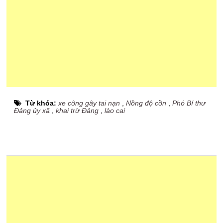
Từ khóa:
xe công gây tai nạn
,
Nồng độ cồn
,
Phó Bí thư
Đảng ủy xã
,
khai trừ Đảng
,
lào cai