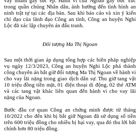
vay nhằm gây sức ép. Hành vi của Ngoan gây bức xúc
trong quần chúng Nhân dân, ảnh hưởng đến tình hình an
ninh trật tự tại các địa bàn. Sau khi báo cáo và xin ý kiến
chỉ đạo của lãnh đạo Công an tỉnh, Công an huyện Nghi
Lộc đã xác lập chuyên án đấu tranh.
Đối tượng Ma Thị Ngoan
Sau một thời gian áp dụng tổng hợp các biên pháp nghiệp
vụ ngày 12/3/2023, Công an huyện Nghi Lộc phá thành
công chuyên án bắt giữ đối tượng Ma Thị Ngoan về hành vi
cho vay lãi nặng trong giao dịch dân sự. Thu giữ tang vật
10 triệu đồng tiền mặt, 01 điện thoại di động, 02 thẻ ATM
và các tang vật khác liên quan đến hành vi cho vay lãi
nặng của Ngoan.
Bước đầu cơ quan Công an chứng minh được từ tháng
10/2022 cho đến khi bị bắt giữ Ngoan đã sử dụng số tiền
trên 600 triệu đồng cho nhiều bị hại vay, qua đó thu lời bất
chính hơn 80 triệu đồng.