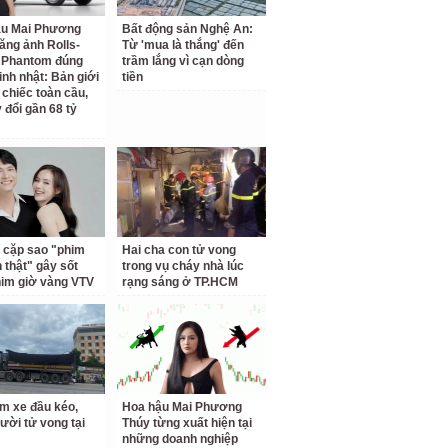
ậu Mai Phương
Bất động sản Nghệ An:
ăng ảnh Rolls-
Từ 'mua là thắng' đến
 Phantom đúng
trầm lắng vì cạn dòng
inh nhật: Bản giới
tiền
 chiếc toàn cầu,
 đổi gần 68 tỷ
 cặp sao "phim
Hai cha con tử vong
h thật" gây sốt
trong vụ cháy nhà lúc
him giờ vàng VTV
rạng sáng ở TP.HCM
m xe đầu kéo,
Hoa hậu Mai Phương
ười tử vong tại
Thúy từng xuất hiện tại
những doanh nghiệp