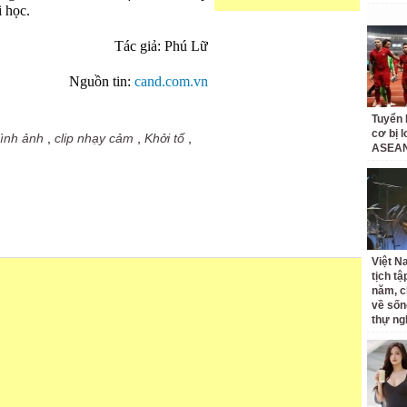
i học.
Tác giả:
Phú Lữ
Nguồn tin:
cand.com.vn
Tuyển 
cơ bị 
ình ảnh
,
clip nhạy cảm
,
Khởi tố
,
ASEAN
Việt N
tịch tậ
năm, c
về sốn
thự ng