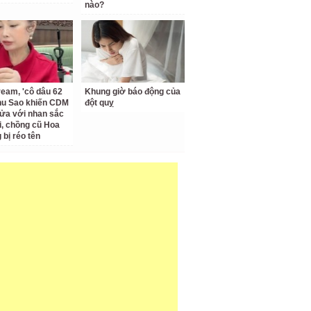
nào?
ream, 'cô dâu 62
Khung giờ báo động của
Thu Sao khiến CDM
đột quỵ
ửa với nhan sắc
ại, chồng cũ Hoa
bị réo tên