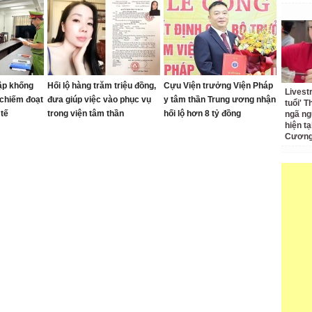
lập khống
Hối lộ hàng trăm triệu đồng,
Cựu Viện trưởng Viện Pháp
Livest
 chiếm đoạt
đưa giúp việc vào phục vụ
y tâm thần Trung ương nhận
tuổi' 
 tế
trong viện tâm thần
hối lộ hơn 8 tỷ đồng
ngã ng
hiện t
Cương 