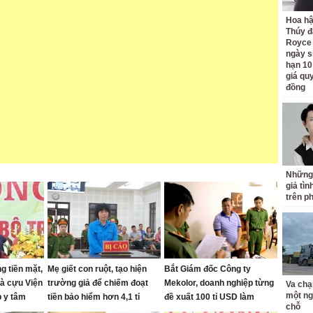
Hoa h
Thúy đ
Royce
ngày s
hạn 10
giá quy
đồng
Những
giả tìn
trên p
ng tiền mặt,
Mẹ giết con ruột, tạo hiện
Bắt Giám đốc Công ty
hà cựu Viện
trường giả để chiếm đoạt
Mekolor, doanh nghiệp từng
Va chạ
một ng
 y tâm
tiền bảo hiểm hơn 4,1 tỉ
đề xuất 100 tỉ USD làm
chỗ
đường sắt cao tốc Bắc Nam