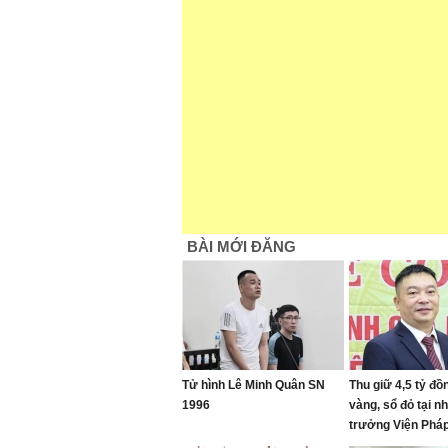
BÀI MỚI ĐĂNG
Tử hình Lê Minh Quân SN
Thu giữ 4,5 tỷ đồ
1996
vàng, sổ đỏ tại n
trưởng Viện Pháp
thần Trung ương