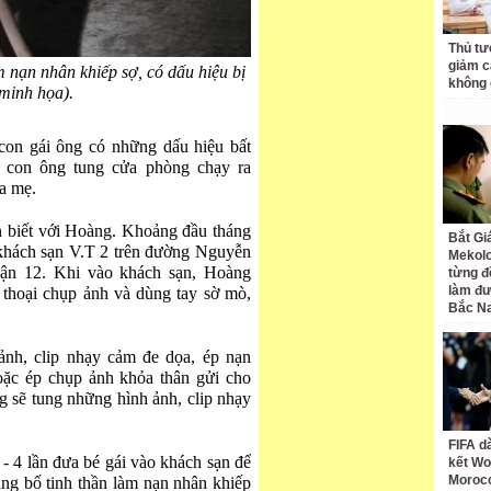
Thủ tư
giảm cá
 nạn nhân khiếp sợ, có dấu hiệu bị
không 
minh họa).
con gái ông có những dấu hiệu bất
, con ông tung cửa phòng chạy ra
ha mẹ.
n biết với Hoàng. Khoảng đầu tháng
Bắt Gi
 khách sạn V.T 2 trên đường Nguyễn
Mekolo
ận 12. Khi vào khách sạn, Hoàng
từng đ
làm đư
 thoại chụp ảnh và dùng tay sờ mò,
Bắc N
nh, clip nhạy cảm đe dọa, ép nạn
oặc ép chụp ảnh khỏa thân gửi cho
 sẽ tung những hình ảnh, clip nhạy
FIFA d
 - 4 lần đưa bé gái vào khách sạn để
kết Wo
Moroc
ng bố tinh thần làm nạn nhân khiếp