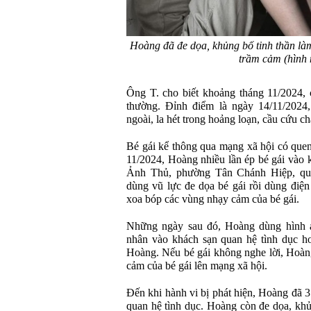
Hoàng đã đe dọa, khủng bố tinh thần làm
trầm cảm (hình 
Ông T. cho biết khoảng tháng 11/2024, 
thường. Đỉnh điểm là ngày 14/11/2024
ngoài, la hét trong hoảng loạn, cầu cứu c
Bé gái kể thông qua mạng xã hội có que
11/2024, Hoàng nhiều lần ép bé gái vào
Ảnh Thủ, phường Tân Chánh Hiệp, qu
dùng vũ lực đe dọa bé gái rồi dùng điện
xoa bóp các vùng nhạy cảm của bé gái.
Những ngày sau đó, Hoàng dùng hình ả
nhân vào khách sạn quan hệ tình dục h
Hoàng. Nếu bé gái không nghe lời, Hoàng
cảm của bé gái lên mạng xã hội.
Đến khi hành vi bị phát hiện, Hoàng đã 3
quan hệ tình dục. Hoàng còn đe dọa, khủ