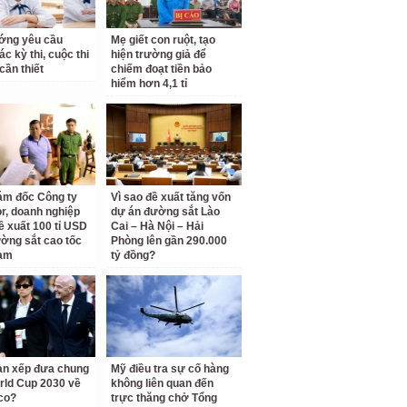
ớng yêu cầu
Mẹ giết con ruột, tạo
c kỳ thi, cuộc thi
hiện trường giả để
cần thiết
chiếm đoạt tiền bảo
hiểm hơn 4,1 tỉ
ám đốc Công ty
Vì sao đề xuất tăng vốn
r, doanh nghiệp
dự án đường sắt Lào
ề xuất 100 tỉ USD
Cai – Hà Nội – Hải
ờng sắt cao tốc
Phòng lên gần 290.000
am
tỷ đồng?
àn xếp đưa chung
Mỹ điều tra sự cố hàng
rld Cup 2030 về
không liên quan đến
co?
trực thăng chở Tổng