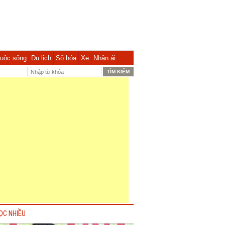
uộc sống
Du lịch
Số hóa
Xe
Nhân ái
ỌC NHIỀU