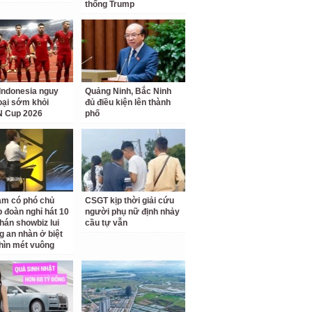
thống Trump
Indonesia nguy
Quảng Ninh, Bắc Ninh
loại sớm khỏi
đủ điều kiện lên thành
 Cup 2026
phố
am có phó chủ
CSGT kịp thời giải cứu
p đoàn nghỉ hát 10
người phụ nữ định nhảy
hán showbiz lui
cầu tự vẫn
g an nhàn ở biệt
hìn mét vuông