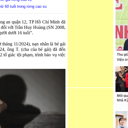
nữ 60 tuổi trong rừng cao su
ông an quận 12, TP Hồ Chí Minh đã
can đối với Trần Huy Hoàng (SN 2008,
ười dưới 16 tuổi”.
từ tháng 11/2024), nạn nhân là bé gái
24, ông T. (cha của bé gái) đã đến
ố giác tội phạm, trình báo vụ việc
Thu giữ
Viện t
Mối qu
Nhã K