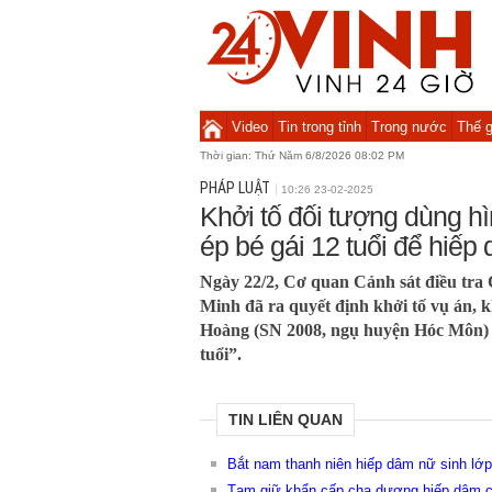
Video
Tin trong tỉnh
Trong nước
Thế g
Thời gian:
Thứ Năm 6/8/2026 08:02 PM
PHÁP LUẬT
10:26 23-02-2025
Khởi tố đối tượng dùng hì
ép bé gái 12 tuổi để hiếp
Ngày 22/2, Cơ quan Cảnh sát điều tra
Minh đã ra quyết định khởi tố vụ án, k
Hoàng (SN 2008, ngụ huyện Hóc Môn) 
tuổi”.
TIN LIÊN QUAN
Bắt nam thanh niên hiếp dâm nữ sinh lớp
Tạm giữ khẩn cấp cha dượng hiếp dâm co