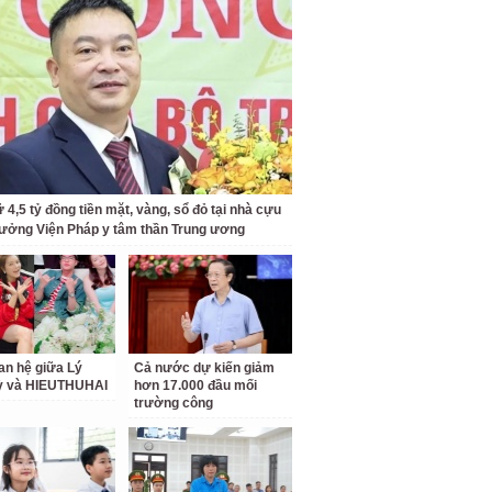
 4,5 tỷ đồng tiền mặt, vàng, sổ đỏ tại nhà cựu
rưởng Viện Pháp y tâm thần Trung ương
an hệ giữa Lý
Cả nước dự kiến giảm
ỳ và HIEUTHUHAI
hơn 17.000 đầu mối
trường công