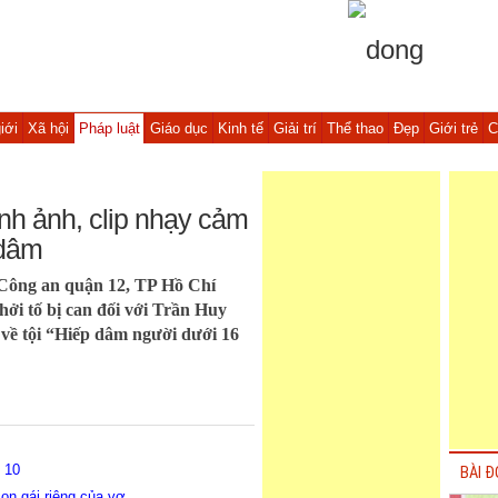
iới
Xã hội
Pháp luật
Giáo dục
Kinh tế
Giải trí
Thể thao
Đẹp
Giới trẻ
C
nh ảnh, clip nhạy cảm
 dâm
 Công an quận 12, TP Hồ Chí
hởi tố bị can đối với Trần Huy
về tội “Hiếp dâm người dưới 16
 10
BÀI Đ
n gái riêng của vợ