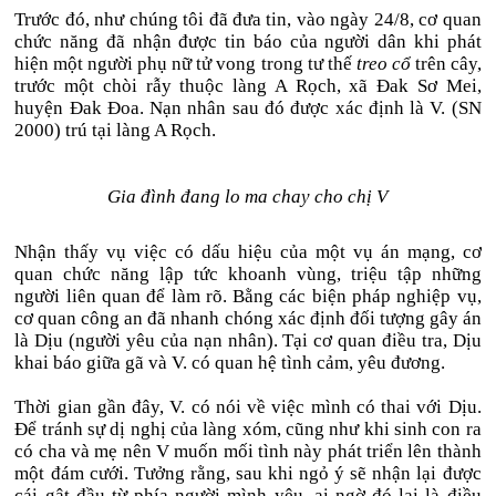
Trước đó, như chúng tôi đã đưa tin, vào ngày 24/8, cơ quan
chức năng đã nhận được tin báo của người dân khi phát
hiện một người phụ nữ tử vong trong tư thế
treo cổ
trên cây,
trước một chòi rẫy thuộc làng A Rọch, xã Đak Sơ Mei,
huyện Đak Đoa. Nạn nhân sau đó được xác định là V. (SN
2000) trú tại làng A Rọch.
Gia đình đang lo ma chay cho chị V
Nhận thấy vụ việc có dấu hiệu của một vụ án mạng, cơ
quan chức năng lập tức khoanh vùng, triệu tập những
người liên quan để làm rõ. Bằng các biện pháp nghiệp vụ,
cơ quan công an đã nhanh chóng xác định đối tượng gây án
là Dịu (người yêu của nạn nhân). Tại cơ quan điều tra, Dịu
khai báo giữa gã và V. có quan hệ tình cảm, yêu đương.
Thời gian gần đây, V. có nói về việc mình có thai với Dịu.
Để tránh sự dị nghị của làng xóm, cũng như khi sinh con ra
có cha và mẹ nên V muốn mối tình này phát triển lên thành
một đám cưới. Tưởng rằng, sau khi ngỏ ý sẽ nhận lại được
cái gật đầu từ phía người mình yêu, ai ngờ đó lại là điều