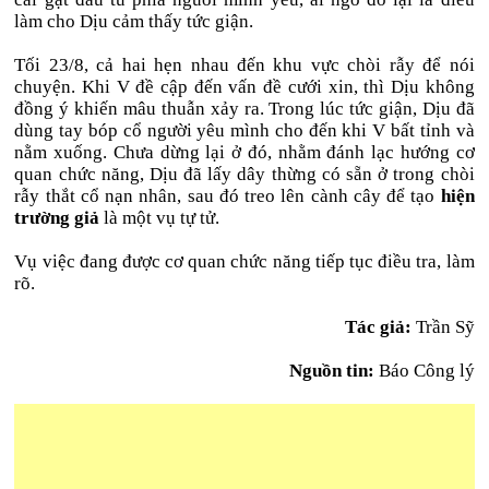
làm cho Dịu cảm thấy tức giận.
Tối 23/8, cả hai hẹn nhau đến khu vực chòi rẫy để nói
chuyện. Khi V đề cập đến vấn đề cưới xin, thì Dịu không
đồng ý khiến mâu thuẫn xảy ra. Trong lúc tức giận, Dịu đã
dùng tay bóp cổ người yêu mình cho đến khi V bất tỉnh và
nằm xuống. Chưa dừng lại ở đó, nhằm đánh lạc hướng cơ
quan chức năng, Dịu đã lấy dây thừng có sẵn ở trong chòi
rẫy thắt cổ nạn nhân, sau đó treo lên cành cây để tạo
hiện
trường giả
là một vụ tự tử.
Vụ việc đang được cơ quan chức năng tiếp tục điều tra, làm
rõ.
Tác giả:
Trần Sỹ
Nguồn tin:
Báo Công lý