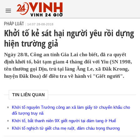
PHÁP LUẬT
14:07 28-08-2018
Khởi tố kẻ sát hại người yêu rồi dựng
hiện trường giả
Ngày 28/8, Công an tỉnh Gia Lai cho biết, đã ra quyết
định khởi tố, bắt tạm giam 4 tháng đối với Yiu (SN 1998,
tên thường gọi Dịu, trú tại làng Ăng Le, xã Đăk Krong,
huyện Đăk Đoa) để điều tra về hành vi "Giết người".
TIN LIÊN QUAN
Khởi tố nguyên Trưởng công an xã làm giấy tờ chuyển khẩu cho
đối tượng truy nã
Khởi tố, bắt thanh niên 9X giết người tại đám tang ở Huế
Khởi tố nghịch tử giết cha mẹ ruột, đâm cháu trọng thương