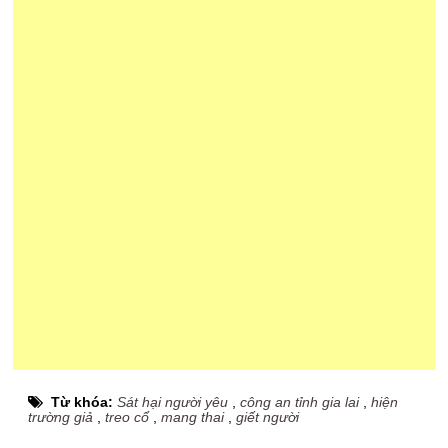
Từ khóa:
Sát hại người yêu
,
công an tỉnh gia lai
,
hiện
trường giả
,
treo cổ
,
mang thai
,
giết người