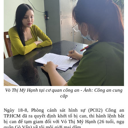
Vỏ Thị Mỷ Hạnh tại cơ quan công an - Ảnh: Công an cung
cấp
Ngày 18-8, Phòng cảnh sát hình sự (PC02) Công an
TP.HCM đã ra quyết định khởi tố bị can, thi hành lệnh bắt
bị can để tạm giam đối với Vỏ Thị Mỷ Hạnh (26 tuổi, ngụ
quận Gò Vấp) về tội môi giới mại dâm.