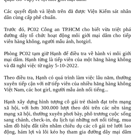
Các quyết định và lệnh trên đã được Viện Kiểm sát nhân
dân cùng cấp phê chuẩn.
Trước đó, PC02 Công an TP.HCM cho biết vừa triệt phá
đường dây tổ chức hoạt động môi giới mại dâm cho tiếp
viên hàng không, người mẫu ảnh, hotgirl.
Phòng PC02 tạm giữ Hạnh để điều tra về hành vi môi giới
mại dâm. Hạnh từng là tiếp viên của một hãng hàng không
và đã nghỉ việc từ ngày 5-10-2022.
Theo điều tra, Hạnh có quá trình làm việc lâu năm, thường
xuyên tiếp cận với nữ tiếp viên của nhiều hãng hàng không
Việt Nam, các hot girl, người mẫu ảnh nổi tiếng...
Hạnh xây dựng hình tượng cô gái trẻ thành đạt trên mạng
xã hội, với hơn 300.000 lượt theo dõi trên các nền tảng
mạng xã hội, thường xuyên phơi bày, phô trương cuộc sống
sang chảnh, check-in, du lịch tại những nơi nổi tiếng, mua
sắm đồ hiệu đắt tiền nhằm chiêu dụ các cô gái trẻ lười lao
động, hám lợi và lôi kéo họ tham gia đường dây mại dâm