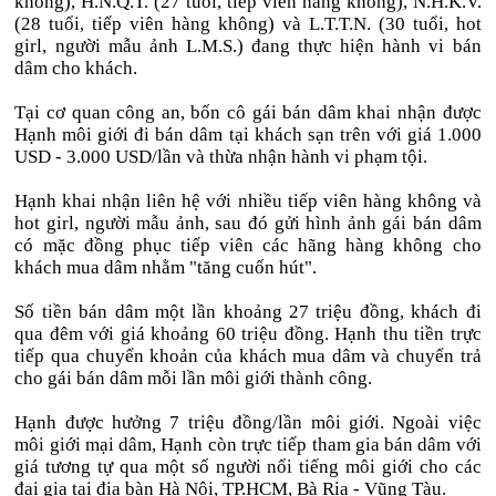
không), H.N.Q.T. (27 tuổi, tiếp viên hàng không), N.H.K.V.
(28 tuổi, tiếp viên hàng không) và L.T.T.N. (30 tuổi, hot
girl, người mẫu ảnh L.M.S.) đang thực hiện hành vi bán
dâm cho khách.
Tại cơ quan công an, bốn cô gái bán dâm khai nhận được
Hạnh môi giới đi bán dâm tại khách sạn trên với giá 1.000
USD - 3.000 USD/lần và thừa nhận hành vi phạm tội.
Hạnh khai nhận liên hệ với nhiều tiếp viên hàng không và
hot girl, người mẫu ảnh, sau đó gửi hình ảnh gái bán dâm
có mặc đồng phục tiếp viên các hãng hàng không cho
khách mua dâm nhằm "tăng cuốn hút".
Số tiền bán dâm một lần khoảng 27 triệu đồng, khách đi
qua đêm với giá khoảng 60 triệu đồng. Hạnh thu tiền trực
tiếp qua chuyển khoản của khách mua dâm và chuyển trả
cho gái bán dâm mỗi lần môi giới thành công.
Hạnh được hưởng 7 triệu đồng/lần môi giới. Ngoài việc
môi giới mại dâm, Hạnh còn trực tiếp tham gia bán dâm với
giá tương tự qua một số người nổi tiếng môi giới cho các
đại gia tại địa bàn Hà Nội, TP.HCM, Bà Rịa - Vũng Tàu.