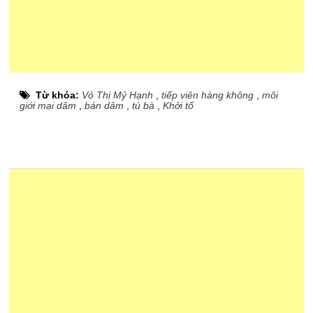
Từ khóa:
Vỏ Thị Mỷ Hạnh
,
tiếp viên hàng không
,
môi
giới mại dâm
,
bán dâm
,
tú bà
,
Khởi tố