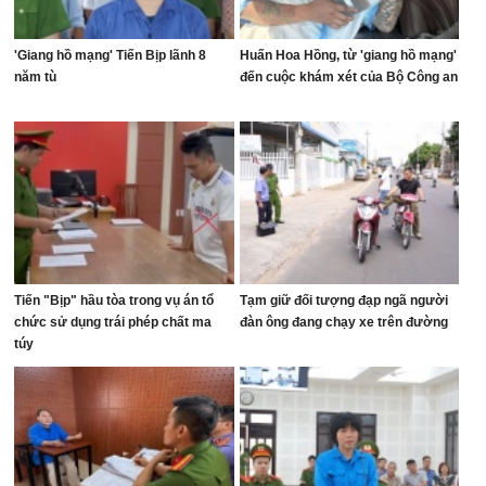
'Giang hồ mạng' Tiến Bịp lãnh 8
Huấn Hoa Hồng, từ 'giang hồ mạng'
năm tù
đến cuộc khám xét của Bộ Công an
Tiến "Bịp" hầu tòa trong vụ án tổ
Tạm giữ đối tượng đạp ngã người
chức sử dụng trái phép chất ma
đàn ông đang chạy xe trên đường
túy