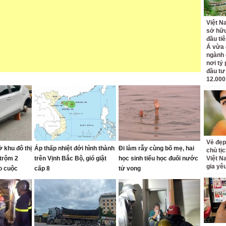
Việt N
sở hữu
đầu ti
Á vừa
ngành d
nơi tỷ
đầu tư
12.000
Vẻ đẹp
 khu đô thị
Áp thấp nhiệt đới hình thành
Đi làm rẫy cùng bố mẹ, hai
chủ tị
 trộm 2
trên Vịnh Bắc Bộ, gió giật
học sinh tiểu học đuối nước
Việt N
gia yê
o cuộc
cấp 8
tử vong