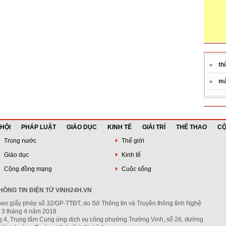
th
má
 HỘI
PHÁP LUẬT
GIÁO DỤC
KINH TẾ
GIẢI TRÍ
THỂ THAO
CỘ
Trong nước
Thế giới
Giáo dục
Kinh tế
Cộng đồng mạng
Cuộc sống
ÔNG TIN ĐIỆN TỬ VINH24H.VN
heo giấy phép số 32/GP-TTĐT, do Sở Thông tin và Truyền thông tỉnh Nghệ
 3 tháng 4 năm 2018
ng 4, Trung tâm Cung ứng dịch vụ công phường Trường Vinh, số 26, đường