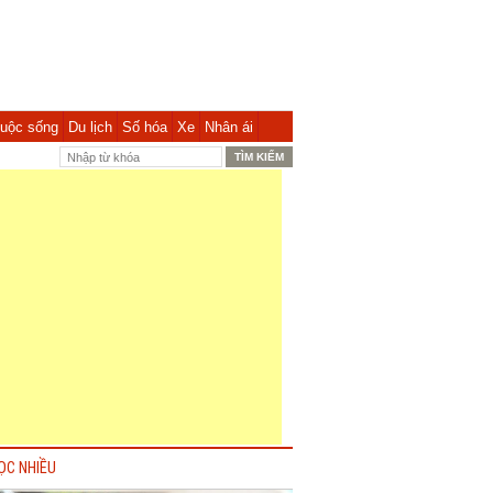
uộc sống
Du lịch
Số hóa
Xe
Nhân ái
ỌC NHIỀU