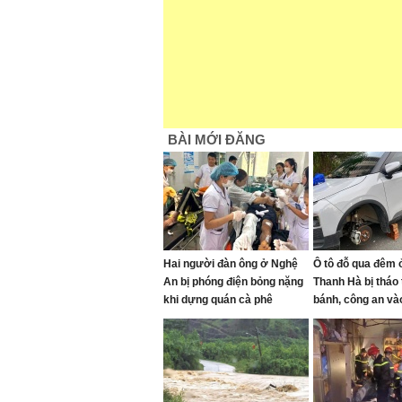
BÀI MỚI ĐĂNG
Hai người đàn ông ở Nghệ
Ô tô đỗ qua đêm ở
An bị phóng điện bỏng nặng
Thanh Hà bị tháo
khi dựng quán cà phê
bánh, công an và