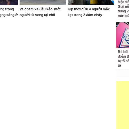
Một đ
Giải nỗ
ong trong
Va chạm xe đầu kéo, một
Kịp thời cứu 4 người mắc
dụng v
rạng sáng ở
người tử vong tại chỗ
kẹt trong 2 đám cháy
mới củ
Bê bối
đoàn 
bị tố h
tế