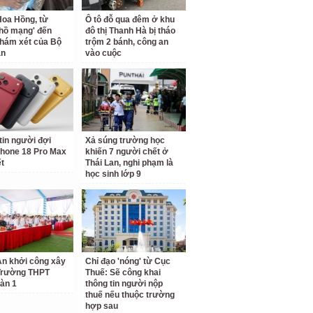
oa Hồng, từ
Ô tô đỗ qua đêm ở khu
 hồ mạng' đến
đô thị Thanh Hà bị tháo
hám xét của Bộ
trộm 2 bánh, công an
an
vào cuộc
tin người đợi
Xả súng trường học
hone 18 Pro Max
khiến 7 người chết ở
ết
Thái Lan, nghi phạm là
học sinh lớp 9
n khởi công xây
Chỉ đạo 'nóng' từ Cục
Trường THPT
Thuế: Sẽ công khai
àn 1
thông tin người nộp
thuế nếu thuộc trường
hợp sau