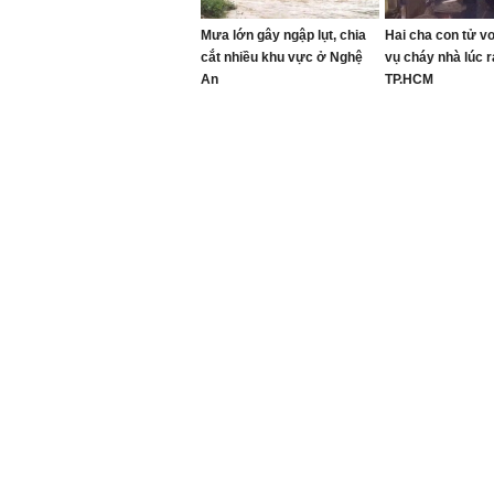
Mưa lớn gây ngập lụt, chia
Hai cha con tử v
cắt nhiều khu vực ở Nghệ
vụ cháy nhà lúc 
An
TP.HCM