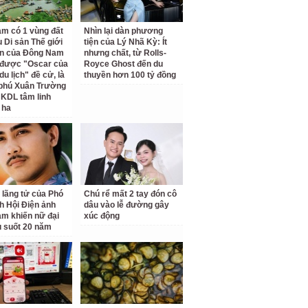
am có 1 vùng đất
Nhìn lại dàn phương
 Di sản Thế giới
tiện của Lý Nhã Kỳ: Ít
ên của Đông Nam
nhưng chất, từ Rolls-
 được "Oscar của
Royce Ghost đến du
u lịch" đề cử, là
thuyền hơn 100 tỷ đồng
 phú Xuân Trường
 KDL tâm linh
 ha
 lãng tử của Phó
Chú rể mất 2 tay đón cô
ch Hội Điện ảnh
dâu vào lễ đường gây
am khiến nữ đại
xúc động
u suốt 20 năm