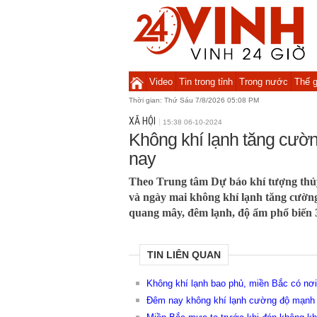
Video
Tin trong tỉnh
Trong nước
Thế g
Thời gian:
Thứ Sáu 7/8/2026 05:08 PM
XÃ HỘI
15:38 06-10-2024
Không khí lạnh tăng cườ
nay
Theo Trung tâm Dự báo khí tượng thủ
và ngày mai không khí lạnh tăng cường
quang mây, đêm lạnh, độ ẩm phổ biến
TIN LIÊN QUAN
Không khí lạnh bao phủ, miền Bắc có nơi
Đêm nay không khí lạnh cường độ mạnh t