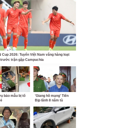
Cup 2026: Tuyển Việt Nam vắng hàng loạt
t trước trận gặp Campuchia
ụ bảo mẫu bị tố
'Giang hồ mạng' Tiến
rẻ
Bịp lãnh 8 năm tù