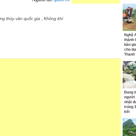
ng thủy văn quốc gia
,
Không khí
Nghệ A
thành
bàn gi
cho dự
Thanh
Đang t
người 
nhặt đ
trúng 
kết