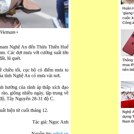
Huấn H
'giang
cuộc k
Công 
 Vietnam+
từ nam Nghệ An đến Thừa Thiên Huế
mm. Các đợt mưa với cường suất lớn
ất, lũ quét.
Thông 
mua iP
chiều tối, cục bộ có điểm mưa to
nên bi
a tỉnh Nghệ An có mưa vài nơi.
h hưởng của rãnh áp thấp xích đạo
 rào, giông nhiều ngày, tập trung về
 độ, Tây Nguyên 28-31 độ C.
ất hiện từ cuối tháng 12.
Nghệ A
dựng 
Tác giả: Ngọc Anh
Nam Đ
Nguồn tin:
qdnd.vn