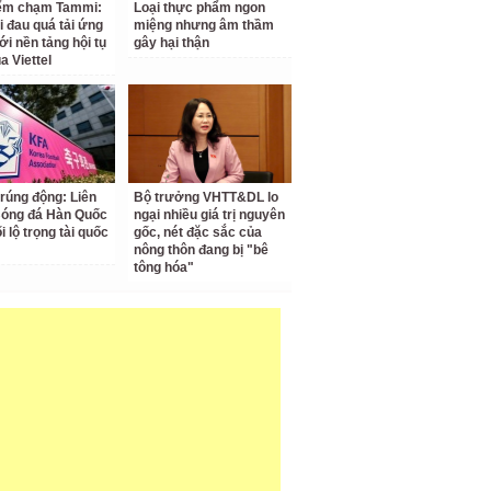
iểm chạm Tammi:
Loại thực phẩm ngon
i đau quá tải ứng
miệng nhưng âm thầm
ới nền tảng hội tụ
gây hại thận
a Viettel
 rúng động: Liên
Bộ trưởng VHTT&DL lo
Bóng đá Hàn Quốc
ngại nhiều giá trị nguyên
ối lộ trọng tài quốc
gốc, nét đặc sắc của
nông thôn đang bị "bê
tông hóa"