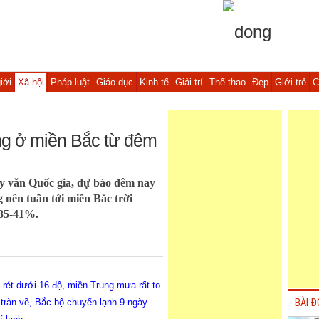
iới
Xã hội
Pháp luật
Giáo dục
Kinh tế
Giải trí
Thể thao
Đẹp
Giới trẻ
C
ng ở miền Bắc từ đêm
y văn Quốc gia, dự báo đêm nay
 nên tuần tới miền Bắc trời
 35-41%.
 rét dưới 16 độ, miền Trung mưa rất to
ràn về, Bắc bộ chuyển lạnh 9 ngày
BÀI Đ