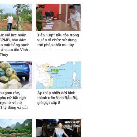
n: Nỗ lực hoàn
Tiến "Bịp" hầu tòa trong
 GPMB, bảo đảm
vụ án tổ chức sử dụng
ao mặt bằng sạch
trái phép chất ma túy
 án cao tốc Vinh -
 Thủy
hu gom rác,
Áp thấp nhiệt đới hình
phụ nữ bất ngờ
thành trên Vịnh Bắc Bộ,
ược tờ vé số
gió giật cấp 8
31 tỷ đồng và cái