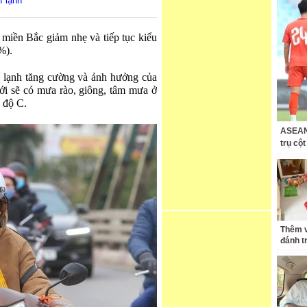
í lạnh
 miền Bắc giảm nhẹ và tiếp tục kiểu
%).
 lạnh tăng cường và ảnh hưởng của
tới sẽ có mưa rào, giông, tâm mưa ở
 độ C.
ASEAN 
trụ cộ
Thêm v
đánh t