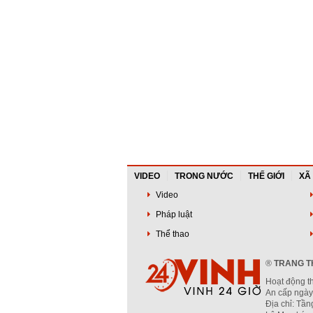
VIDEO
TRONG NƯỚC
THẾ GIỚI
XÃ
Video
Pháp luật
Thể thao
®
TRANG TH
Hoạt động t
An cấp ngày
Địa chỉ: Tầ