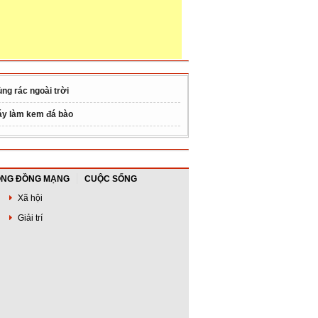
ùng rác ngoài trời
y làm kem đá bào
NG ĐỒNG MẠNG
CUỘC SỐNG
Xã hội
Giải trí