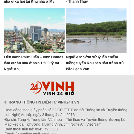
nhà ở xã hội tại Khu nhà ở Mỹ
- Thanh Thủy
Thượng, phường Vinh Lộc
Liên danh Phúc Tuấn – Vinh Homes
Nghệ An: Sớm xử lý lấn chiếm
làm dự án nhà ở hơn 1.500 tỷ tại
luồng tuyến Khu neo đậu tránh trú
Nghệ An
bão Lạch Vạn
®
TRANG THÔNG TIN ĐIỆN TỬ VINH24H.VN
Hoạt động theo giấy phép số 32/GP-TTĐT, do Sở Thông tin và Truyền thông
tỉnh Nghệ An cấp ngày 3 tháng 4 năm 2018
Địa chỉ: Tầng 4, Trung tâm Văn hóa – Thể thao và Truyền thông, đường Lê
Mao kéo dài , phường Trường Vinh, tỉnh Nghệ An, Việt Nam
Điện thoại liên hệ: 0945.795.560