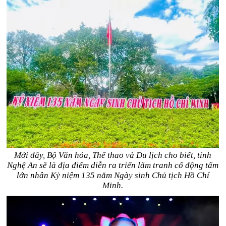
Mới đây, Bộ Văn hóa, Thể thao và Du lịch cho biết, tỉnh
Nghệ An sẽ là địa điểm diễn ra triển lãm tranh cổ động tấm
lớn nhân Kỷ niệm 135 năm Ngày sinh Chủ tịch Hồ Chí
Minh.