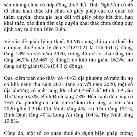
sản nhưng chưa có hợp đồng thuê đất. Tỉnh Nghệ An có 45
tổ chức khai thác khi chưa có giấy phép của cơ quan có
thẩm quyền; chưa gia hạn đối với giấy phép hết thời hạn
khai thác, xác định tiền cấp quyền khai thác chưa đúng quy
định xảy ra ở tỉnh Điện Biên.
Về vấn đề quản lý nợ thuế, KTNN cũng chỉ ra nợ thuế do
cơ quan thuế quản lý đến 31/12/2021 là 116.961 tỷ đồng,
tăng 18% so với năm 2020, trong đó nợ có khả năng thu
tăng 36,7% (22.467 tỷ đồng); nợ khó thu giảm 16,3%; nợ
đang xử lý giảm 01% (94,3 tỷ đồng).
Qua kiểm toán cho thấy, có 46/63 địa phương có mức dư nợ
có khả năng thu năm 2021 tăng so với năm 2020, một số
địa phương có mức tăng lớn như TP Hồ Chí Minh, TP Cần
Thơ tăng 63,3%; Bình Định tăng 73%. Bên cạnh đó cũng có
7/63 địa phương có mức dư nợ khó thu tăng so với năm
2020 gồm TP Hồ Chí Minh tăng 4%, Hà Tĩnh tăng 151%,
Bình Định tăng 40%, Long An tăng 104%, Tây Ninh tăng
19,8%.
Cùng đó, một số cơ quan thuế áp dụng biện pháp cưỡng