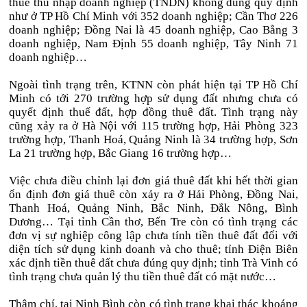
thuế thu nhập doanh nghiệp (TNDN) không đúng quy định
như ở TP Hồ Chí Minh với 352 doanh nghiệp; Cần Thơ 226
doanh nghiệp; Đồng Nai là 45 doanh nghiệp, Cao Bằng 3
doanh nghiệp, Nam Định 55 doanh nghiệp, Tây Ninh 71
doanh nghiệp…
Ngoài tình trạng trên, KTNN còn phát hiện tại TP Hồ Chí
Minh có tới 270 trường hợp sử dụng đất nhưng chưa có
quyết định thuế đất, hợp đồng thuê đất. Tình trạng này
cũng xảy ra ở Hà Nội với 115 trường hợp, Hải Phòng 323
trường hợp, Thanh Hoá, Quảng Ninh là 34 trường hợp, Sơn
La 21 trường hợp, Bắc Giang 16 trường hợp…
Việc chưa điều chỉnh lại đơn giá thuê đất khi hết thời gian
ổn định đơn giá thuê còn xảy ra ở Hải Phòng, Đồng Nai,
Thanh Hoá, Quảng Ninh, Bắc Ninh, Đắk Nông, Bình
Dương… Tại tỉnh Cần thơ, Bến Tre còn có tình trạng các
đơn vị sự nghiệp công lập chưa tính tiền thuê đất đối với
diện tích sử dụng kinh doanh và cho thuê; tỉnh Điện Biên
xác định tiền thuê đất chưa đúng quy định; tỉnh Trà Vinh có
tình trạng chưa quản lý thu tiền thuê đất có mặt nước…
Thậm chí, tại Ninh Bình còn có tình trạng khai thác khoáng