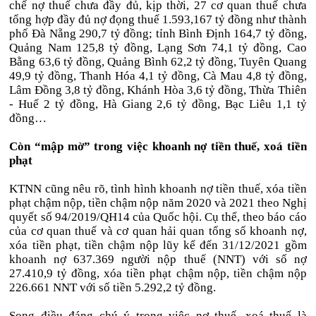
chế nợ thuế chưa đầy đủ, kịp thời, 27 cơ quan thuế chưa
tổng hợp đầy đủ nợ đọng thuế 1.593,167 tỷ đồng như thành
phố Đà Nẵng 290,7 tỷ đồng; tỉnh Bình Định 164,7 tỷ đồng,
Quảng Nam 125,8 tỷ đồng, Lạng Sơn 74,1 tỷ đồng, Cao
Bằng 63,6 tỷ đồng, Quảng Bình 62,2 tỷ đồng, Tuyên Quang
49,9 tỷ đồng, Thanh Hóa 4,1 tỷ đồng, Cà Mau 4,8 tỷ đồng,
Lâm Đồng 3,8 tỷ đồng, Khánh Hòa 3,6 tỷ đồng, Thừa Thiên
- Huế 2 tỷ đồng, Hà Giang 2,6 tỷ đồng, Bạc Liêu 1,1 tỷ
đồng…
Còn “mập mờ” trong việc khoanh nợ tiền thuế, xoá tiền
phạt
KTNN cũng nêu rõ, tình hình khoanh nợ tiền thuế, xóa tiền
phạt chậm nộp, tiền chậm nộp năm 2020 và 2021 theo Nghị
quyết số 94/2019/QH14 của Quốc hội. Cụ thể, theo báo cáo
của cơ quan thuế và cơ quan hải quan tổng số khoanh nợ,
xóa tiền phạt, tiền chậm nộp lũy kế đến 31/12/2021 gồm
khoanh nợ 637.369 người nộp thuế (NNT) với số nợ
27.410,9 tỷ đồng, xóa tiền phạt chậm nộp, tiền chậm nộp
226.661 NNT với số tiền 5.292,2 tỷ đồng.
Song điều đáng chú ý trong việc nợ thuế, xoá thuế là