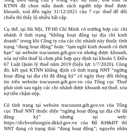
KTNN đã chọn mẫu danh sách người nộp thuế được
khoanh, xoá đến ngày 31/12/2021 của 7 cục thuế để đối
chiếu thì thấy lộ nhiều bất cập.
Cụ thể, tại Hà Nội, TP Hồ Chí Minh có trường hợp các chi
nhánh ở tình trạng “không hoạt động tại địa chỉ kinh
doanh” trong khi Công ty của các chi nhánh này thuộc tình
trạng “đang hoạt động” hoặc “tạm nghỉ kinh doanh có thời
hạn” tại website tracuunnt.gdt.gov.vn nhưng được khoanh,
xóa nợ tiền thuế là chưa phù hợp quy định tại khoản 5 Điều
67 Luật Quản lý thuế năm 2019 (hiệu lực 1/7/2020). Cùng
đó, kết quả KTNN khẳng định có tình trạng NNT “ngừng
hoạt động tại địa chỉ đã đăng ký” có ngày thay đổi thông
tin trên website tracuunnt.gdt.gov.vn của Tổng cục Thuế
phát sinh sau ngày các chi nhánh được khoanh nợ thuế, xóa
nợ tiền chậm nộp.
Có tình trạng tại website tracuunnt.gdt.gov.vn của Tổng
cục Thuế NNT thuộc diện “ngừng hoạt động tại địa chỉ đã
đăng ký” nhưng tại web:
https://dichvuthongtin.dkkd.gov.vn của Bộ KH&ĐT thì
NNT đang có trạng thái “đang hoạt động”; nguyên nhân