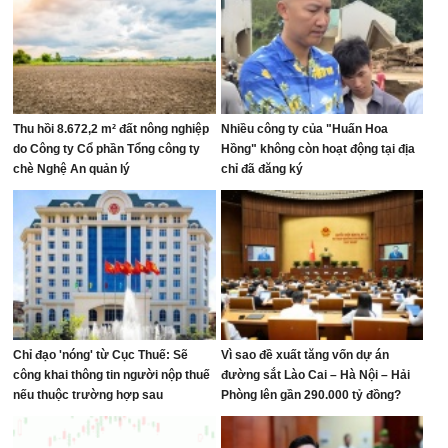
Thu hồi 8.672,2 m² đất nông nghiệp
Nhiều công ty của "Huấn Hoa
do Công ty Cổ phần Tổng công ty
Hồng" không còn hoạt động tại địa
chè Nghệ An quản lý
chỉ đã đăng ký
Chỉ đạo 'nóng' từ Cục Thuế: Sẽ
Vì sao đề xuất tăng vốn dự án
công khai thông tin người nộp thuế
đường sắt Lào Cai – Hà Nội – Hải
nếu thuộc trường hợp sau
Phòng lên gần 290.000 tỷ đồng?