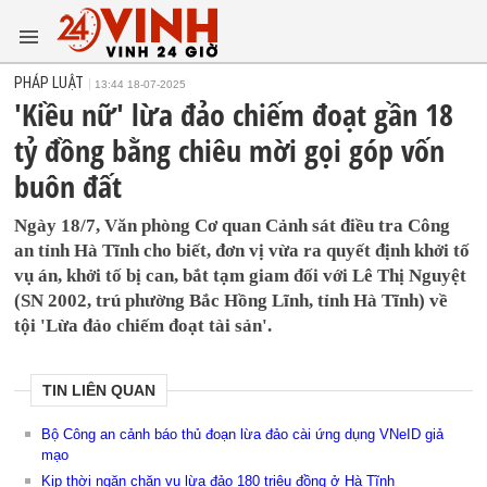
PHÁP LUẬT
13:44 18-07-2025
'Kiều nữ' lừa đảo chiếm đoạt gần 18
tỷ đồng bằng chiêu mời gọi góp vốn
buôn đất
Ngày 18/7, Văn phòng Cơ quan Cảnh sát điều tra Công
an tỉnh Hà Tĩnh cho biết, đơn vị vừa ra quyết định khởi tố
vụ án, khởi tố bị can, bắt tạm giam đối với Lê Thị Nguyệt
(SN 2002, trú phường Bắc Hồng Lĩnh, tỉnh Hà Tĩnh) về
tội 'Lừa đảo chiếm đoạt tài sản'.
TIN LIÊN QUAN
Bộ Công an cảnh báo thủ đoạn lừa đảo cài ứng dụng VNeID giả
mạo
Kịp thời ngăn chặn vụ lừa đảo 180 triệu đồng ở Hà Tĩnh