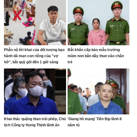
Phẫn nộ lời khai của đối tượng bạo
Bắt khẩn cấp bảo mẫu trường
hành dã man con riêng của "vợ
mầm non bắn dây thun vào chân
hờ", bắt quỳ gối đến 1 giờ sáng
trẻ
Khai thác quặng titan trái phép, Chủ
'Giang hồ mạng' Tiến Bịp lãnh 8
tịch Công ty Hưng Thịnh lãnh án
năm tù